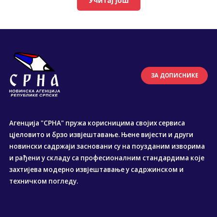
Учитај још
ЗА ДОПИСНИКЕ
Агенција "СРНА" пружа корисницима својих сервиса
цјеловито и брзо извјештавање. Њене вијести и други
новински садржаји засновани су на поузданим изворима
и рађени у складу са професионалним стандардима које
захтијева модерно извјештавање у садржинском и
техничком погледу.