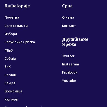
Категорије
Срна
Почетна
О нама
Српска памти
Контакт
Избори
Друштвене
Република Српска
мреже
ФБиХ
Twitter
Србија
Instagram
БиХ
Facebook
Регион
Youtube
Свијет
Економија
Култура