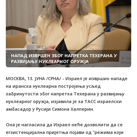
НАПАД ИЗВРШЕН ЗБОГ НАПРЕТКА ТЕХЕРАНА У
РАЗВИЈАЊУ НУКЛЕАРНОГ ОРУЖЈА
МОСКВА, 13. ЈУНА /СРНА/ - Израел је извршио нападе
на иранска нуклеарна постројења усљед
забринутости због напретка Техерана у развијању
нуклеарног оружја, изјавила је за ТАСС израелски
амбасадор у Русији Симона Халперин.
Она је нагласила да Израел неће дозволити да се
егзистенцијална пријетња појави од "режима који