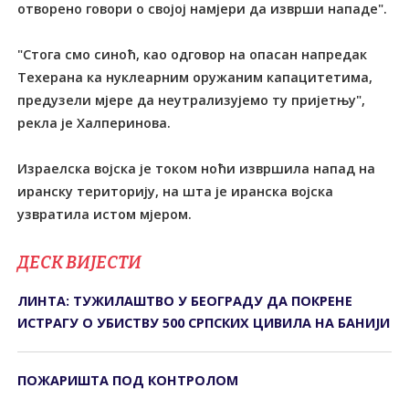
отворено говори о својој намјери да изврши нападе".
"Стога смо синоћ, као одговор на опасан напредак
Техерана ка нуклеарним оружаним капацитетима,
предузели мјере да неутрализујемо ту пријетњу",
рекла је Халперинова.
Израелска војска је током ноћи извршила напад на
иранску територију, на шта је иранска војска
узвратила истом мјером.
ДЕСК ВИЈЕСТИ
ЛИНТА: ТУЖИЛАШТВО У БЕОГРАДУ ДА ПОКРЕНЕ
ИСТРАГУ О УБИСТВУ 500 СРПСКИХ ЦИВИЛА НА БАНИЈИ
ПОЖАРИШТА ПОД КОНTРОЛОМ