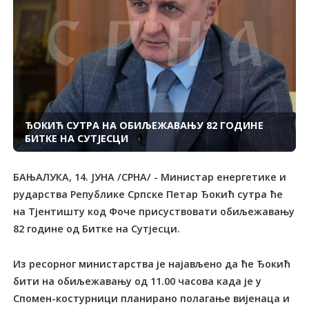
ЂОКИЋ СУТРА НА ОБИЉЕЖАВАЊУ 82 ГОДИНЕ
БИТКЕ НА СУТЈЕСЦИ
БАЊАЛУКА, 14. ЈУНА /СРНА/ - Министар енергетике и
рударства Републике Српске Петар Ђокић сутра ће
на Тјентишту код Фоче присуствовати обиљежавању
82 године од Битке на Сутјесци.
Из ресорног министарства је најављено да ће Ђокић
бити на обиљежавању од 11.00 часова када је у
Спомен-костурници планирано полагање вијенаца и