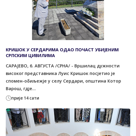
КРИШОК У СЕРДАРИМА ОДАО ПОЧАСТ УБИЈЕНИМ
СРПСКИМ ЦИВИЛИМА
САРАЈЕВО, 6. АВГУСТА /СРНА/ - Вршилац дужности
високог представника Луис Кришок посјетио је
спомен-обиљежје у селу Сердари, општина Котор
Варош, гдје...
прије 14 сати