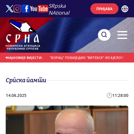
SRpska
ПРИЈАВА
NAtional
СЕ НА ДАНАШЊИ ДАН
"БОРАЦ" ПОБИЈЕДИО "ВИТЕБСК" ИЗ БЈЕЛОРУСИЈЕ
П
НАЈНОВИЈЕ ВИЈЕСТИ:
Српска памти
14.06.2025
11:28:00