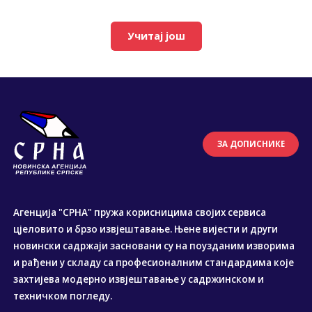
Учитај још
ЗА ДОПИСНИКЕ
Агенција "СРНА" пружа корисницима својих сервиса
цјеловито и брзо извјештавање. Њене вијести и други
новински садржаји засновани су на поузданим изворима
и рађени у складу са професионалним стандардима које
захтијева модерно извјештавање у садржинском и
техничком погледу.