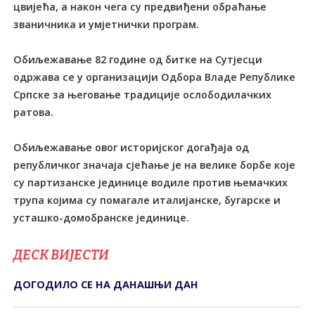
цвијећа, а након чега су предвиђени обраћање
званичника и умјетнички програм.
Обиљежавање 82 године од битке на Сутјесци
одржава се у организацији Одбора Владе Републике
Српске за његовање традиције ослободилачких
ратова.
Обиљежавање овог историјског догађаја од
републичког значаја сјећање је на велике борбе које
су партизанске јединице водиле против њемачких
трупа којима су помагале италијанске, бугарске и
усташко-домобранске јединице.
ДЕСК ВИЈЕСТИ
ДОГОДИЛО СЕ НА ДАНАШЊИ ДАН