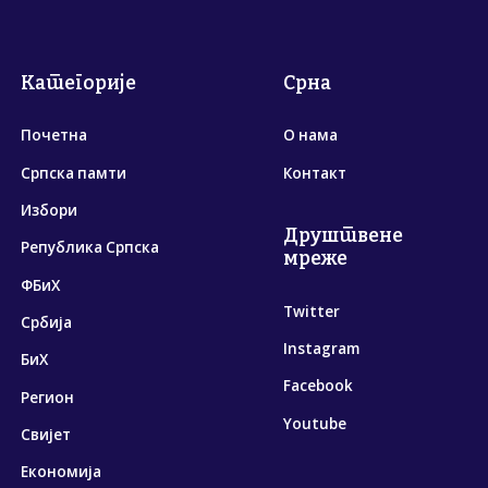
Категорије
Срна
Почетна
О нама
Српска памти
Контакт
Избори
Друштвене
Република Српска
мреже
ФБиХ
Twitter
Србија
Instagram
БиХ
Facebook
Регион
Youtube
Свијет
Економија