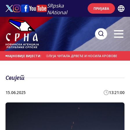
SRpska
ПРИЈАВА
NAtional
 НА ДАНАШЊИ ДАН
ОЛУЈА ЧУПАЛА ДРВЕЋЕ И НОСИЛА КРОВОВЕ
ЈАКИ П
НАЈНОВИЈЕ ВИЈЕСТИ:
Свијет
15.06.2025
13:21:00