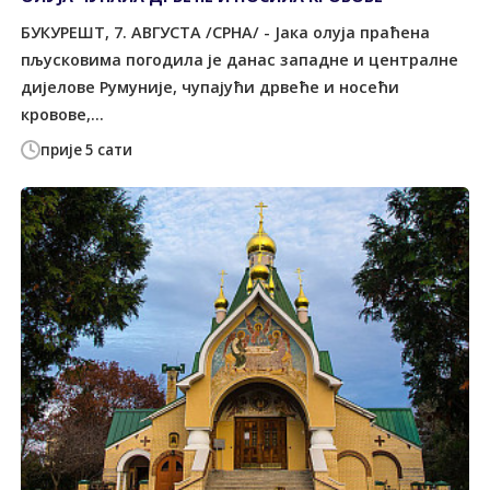
БУКУРЕШT, 7. АВГУСТА /СРНА/ - Јака олуја праћена
пљусковима погодила је данас западне и централне
дијелове Румуније, чупајући дрвеће и носећи
кровове,...
прије 5 сати