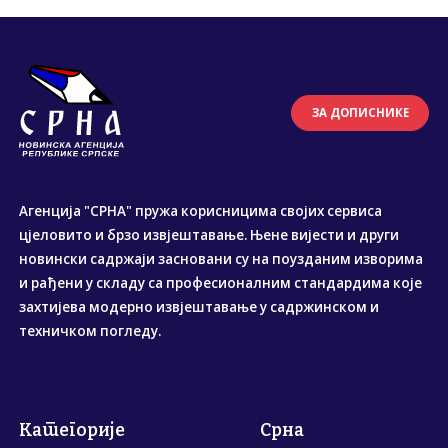
ЗА ДОПИСНИКЕ
Агенција "СРНА" пружа корисницима својих сервиса
цјеловито и брзо извјештавање. Њене вијести и други
новински садржаји засновани су на поузданим изворима
и рађени у складу са професионалним стандардима које
захтијева модерно извјештавање у садржинском и
техничком погледу.
Категорије
Срна