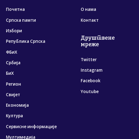
Почетна
О нама
Српска памти
Контакт
Избори
Друштвене
Република Српска
мреже
ФБиХ
Twitter
Србија
Instagram
БиХ
Facebook
Регион
Youtube
Свијет
Економија
Култура
Сервисне информације
Мултимедија