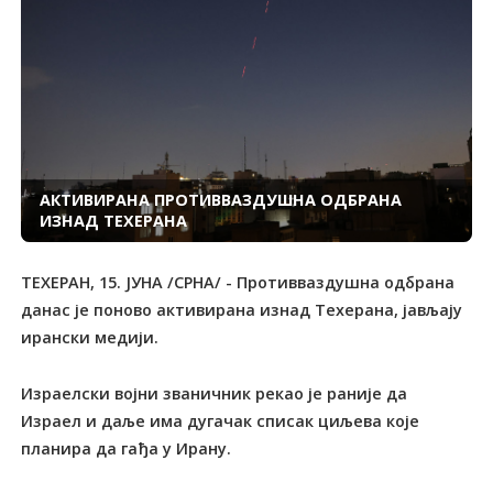
АКТИВИРАНА ПРОТИВВАЗДУШНА ОДБРАНА
ИЗНАД ТЕХЕРАНА
ТЕХЕРАН, 15. ЈУНА /СРНА/ - Противваздушна одбрана
данас је поново активирана изнад Техерана, јављају
ирански медији.
Израелски војни званичник рекао је раније да
Израел и даље има дугачак списак циљева које
планира да гађа у Ирану.