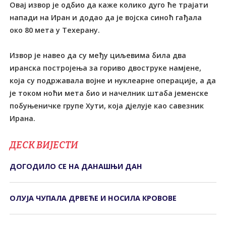
Овај извор је одбио да каже колико дуго ће трајати
напади на Иран и додао да је војска синоћ гађала
око 80 мета у Техерану.
Извор је навео да су међу циљевима била два
иранска постројења за гориво двоструке намјене,
која су подржавала војне и нуклеарне операције, а да
је током ноћи мета био и начелник штаба јеменске
побуњеничке групе Хути, која дјелује као савезник
Ирана.
ДЕСК ВИЈЕСТИ
ДОГОДИЛО СЕ НА ДАНАШЊИ ДАН
ОЛУЈА ЧУПАЛА ДРВЕЋЕ И НОСИЛА КРОВОВЕ