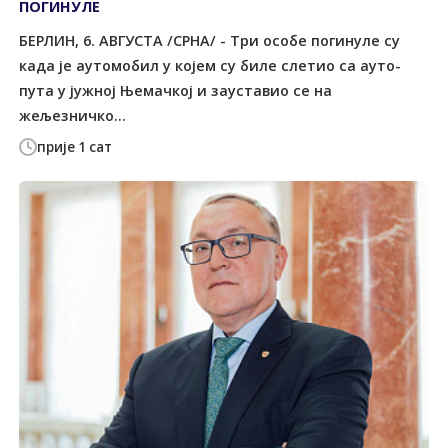
ПОГИНУЛЕ
БЕРЛИН, 6. АВГУСТА /СРНА/ - Три особе погинуле су
када је аутомобил у којем су биле слетио са ауто-
пута у јужној Њемачкој и зауставио се на
жељезничко...
прије 1 сат