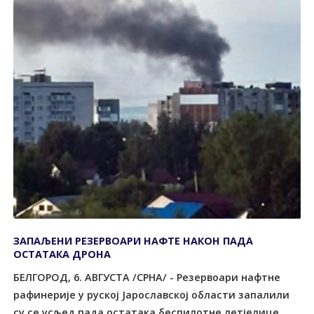
ЗАПАЉЕНИ РЕЗЕРВОАРИ НАФТЕ НАКОН ПАДА
ОСТАТАКА ДРОНА
БЕЛГОРОД, 6. АВГУСТА /СРНА/ - Резервоари нафтне
рафинерије у руској Јарославској области запалили
су се усљед пада остатака беспилотне летјелице,