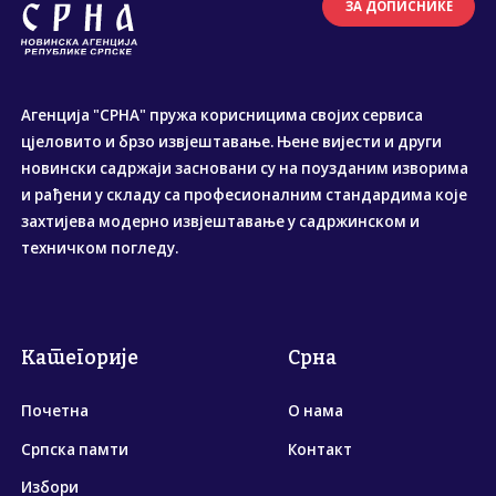
ЗА ДОПИСНИКЕ
Агенција "СРНА" пружа корисницима својих сервиса
цјеловито и брзо извјештавање. Њене вијести и други
новински садржаји засновани су на поузданим изворима
и рађени у складу са професионалним стандардима које
захтијева модерно извјештавање у садржинском и
техничком погледу.
Категорије
Срна
Почетна
О нама
Српска памти
Контакт
Избори