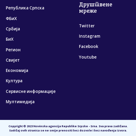
Друштвене
Република Српска
мреже
ФБиХ
Twitter
Србија
Instagram
БиХ
Facebook
Регион
Youtube
Свијет
Економија
Култура
Сервисне информације
Мултимедија
Copyright © 2023 Novinska agencija Republike Srpske - Srna. Sva prava zadržana.
Sadržaj ovih stranica se ne smije prenositi bez dozvole i bez navođenja izvora.