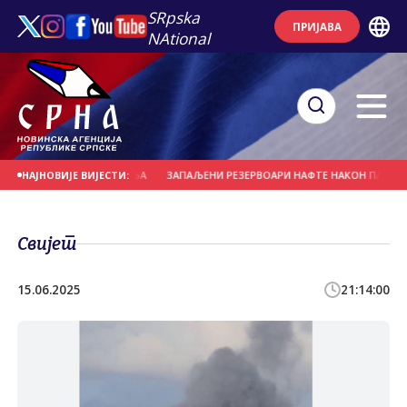
SRpska
ПРИЈАВА
NAtional
ЧЈУ КОЊИЦА И КЛАДЊА
ЗАПАЉЕНИ РЕЗЕРВОАРИ НАФТЕ НАКОН ПАДА ОСТА
НАЈНОВИЈЕ ВИЈЕСТИ:
Свијет
15.06.2025
21:14:00