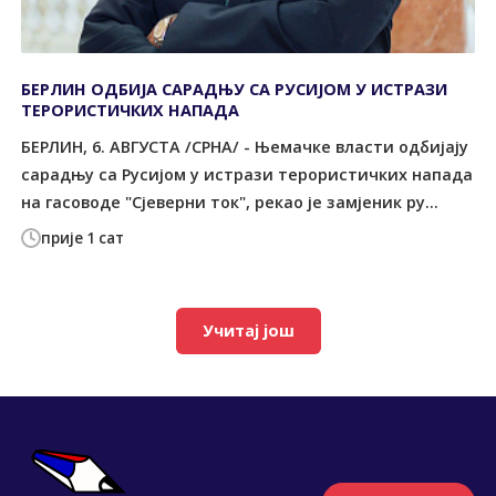
БЕРЛИН ОДБИЈА САРАДЊУ СА РУСИЈОМ У ИСТРАЗИ
ТЕРОРИСТИЧКИХ НАПАДА
БЕРЛИН, 6. АВГУСТА /СРНА/ - Њемачке власти одбијају
сарадњу са Русијом у истрази терористичких напада
на гасоводе "Сјеверни ток", рекао је замјеник ру...
прије 1 сат
Учитај још