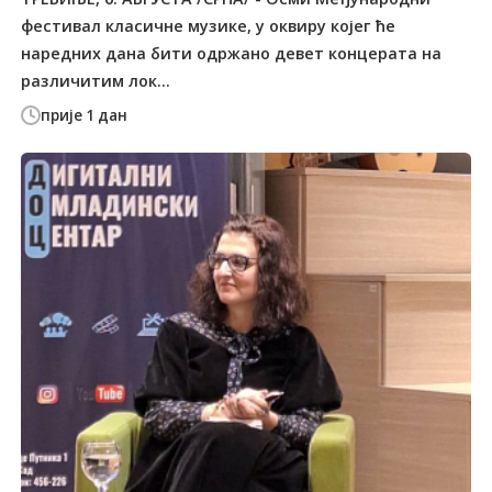
фестивал класичне музике, у оквиру којег ће
наредних дана бити одржано девет концерата на
различитим лок...
прије 1 дан