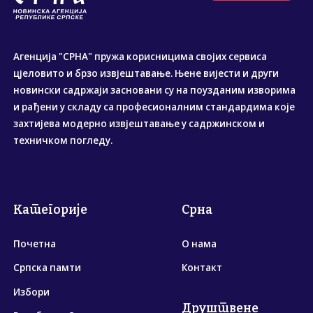
Агенција "СРНА" пружа корисницима својих сервиса
цјеловито и брзо извјештавање. Њене вијести и други
новински садржаји засновани су на поузданим изворима
и рађени у складу са професионалним стандардима које
захтијева модерно извјештавање у садржинском и
техничком погледу.
Категорије
Срна
Почетна
О нама
Српска памти
Контакт
Избори
Друштвене