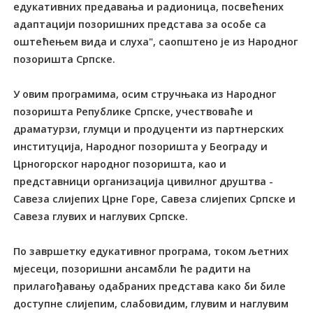
едукативних предавања и радионица, посвећених
адаптацији позоришних представа за особе са
оштећењем вида и слуха", саопштено је из Народног
позоришта Српске.
У овим програмима, осим стручњака из Народног
позоришта Републике Српске, учествоваће и
драматурзи, глумци и продуценти из партнерских
институција, Народног позоришта у Београду и
Црногорског народног позоришта, као и
представници организација цивилног друштва -
Савеза слијепих Црне Горе, Савеза слијепих Српске и
Савеза глувих и наглувих Српске.
По завршетку едукативног програма, током љетних
мјесеци, позоришни ансамбли ће радити на
прилагођавању одабраних представа како би биле
доступне слијепим, слабовидим, глувим и наглувим