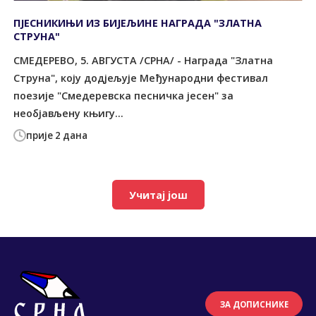
ПЈЕСНИКИЊИ ИЗ БИЈЕЉИНЕ НАГРАДА "ЗЛАТНА
СТРУНА"
СМЕДЕРЕВО, 5. АВГУСТА /СРНА/ - Награда "Златна
Струна", коју додјељује Међународни фестивал
поезије "Смедеревска песничка јесен" за
необјављену књигу...
прије 2 дана
Учитај још
ЗА ДОПИСНИКЕ