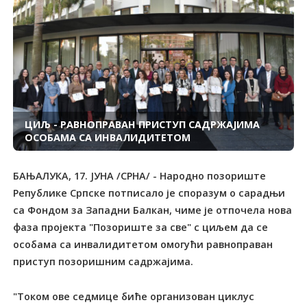
ЦИЉ - РАВНОПРАВАН ПРИСТУП САДРЖАЈИМА
ОСОБАМА СА ИНВАЛИДИТЕТОМ
БАЊАЛУКА, 17. ЈУНА /СРНА/ - Народно позориште
Републике Српске потписало је споразум о сарадњи
са Фондом за Западни Балкан, чиме је отпочела нова
фаза пројекта "Позориште за све" с циљем да се
особама са инвалидитетом омогући равноправан
приступ позоришним садржајима.
"Током ове седмице биће организован циклус