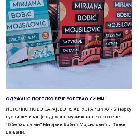
ОДРЖАНО ПОЕТСКО ВЕЧЕ "ОБЕЋАО СИ МИ"
ИСТОЧНО НОВО САРАЈЕВО, 6. АВГУСТА /СРНА/ - У Парку
сунца вечерас је одржано музичко-поетско вече
"Обећао си ми" Мирјане Бобић Мојсиловић и Тање
Бањани...