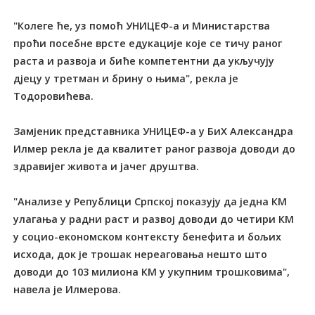
"Колеге ће, уз помоћ УНИЦЕФ-а и Министарства
проћи посебне врсте едукације које се тичу раног
раста и развоја и биће компетентни да укључују
дјецу у третман и брину о њима", рекла је
Тодоровићева.
Замјеник представника УНИЦЕФ-а у БиХ Александра
Илмер рекла је да квалитет раног развоја доводи до
здравијег живота и јачег друштва.
"Анализе у Републици Српској показују да једна КМ
улагања у радни раст и развој доводи до четири КМ
у социо-економском контексту бенефита и бољих
исхода, док је трошак нереаговања нешто што
доводи до 103 милиона КМ у укупним трошковима",
навела је Илмерова.