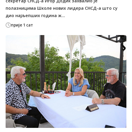
секретар СНСД-а Игор Додик захвалио је
полазницима Школе нових лидера СНСД-а што су
дио најљепших година ж...
прије 1 сат