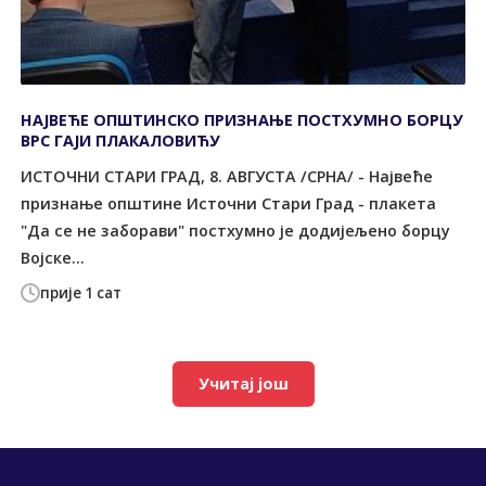
НАЈВЕЋЕ ОПШТИНСКО ПРИЗНАЊЕ ПОСТХУМНО БОРЦУ
ВРС ГАЈИ ПЛАКАЛОВИЋУ
ИСТОЧНИ СТАРИ ГРАД, 8. АВГУСТА /СРНА/ - Највеће
признање општине Источни Стари Град - плакета
"Да се не заборави" постхумно је додијељено борцу
Војске...
прије 1 сат
Учитај још