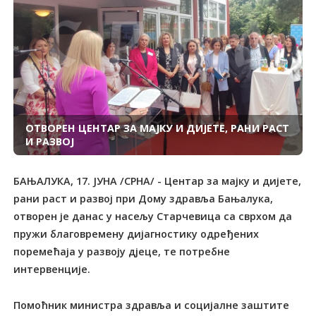
ОТВОРЕН ЦЕНТАР ЗА МАЈКУ И ДИЈЕТЕ, РАНИ РАСТ
И РАЗВОЈ
БАЊАЛУКА, 17. ЈУНА /СРНА/ - Центар за мајку и дијете,
рани раст и развој при Дому здравља Бањалука,
отворен је данас у насељу Старчевица са сврхом да
пружи благовремену дијагностику одређених
поремећаја у развоју дјеце, те потребне
интервенције.
Помоћник министра здравља и социјалне заштите