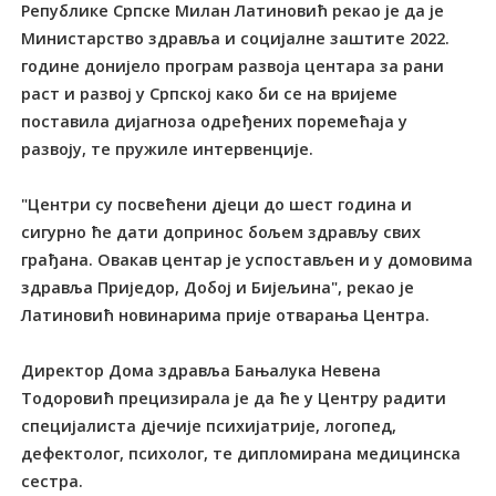
Републике Српске Милан Латиновић рекао је да је
Министарство здравља и социјалне заштите 2022.
године донијело програм развоја центара за рани
раст и развој у Српској како би се на вријеме
поставила дијагноза одређених поремећаја у
развоју, те пружиле интервенције.
"Центри су посвећени дјеци до шест година и
сигурно ће дати допринос бољем здрављу свих
грађана. Овакав центар је успостављен и у домовима
здравља Приједор, Добој и Бијељина", рекао је
Латиновић новинарима прије отварања Центра.
Директор Дома здравља Бањалука Невена
Тодоровић прецизирала је да ће у Центру радити
специјалиста дјечије психијатрије, логопед,
дефектолог, психолог, те дипломирана медицинска
сестра.