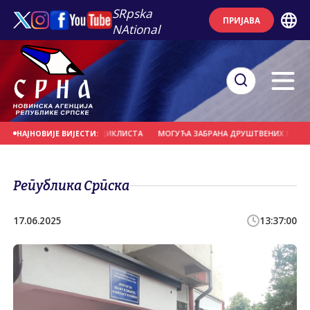
SRpska
ПРИЈАВА
NAtional
 УДАРИО У ГРУПУ БИЦИКЛИСТА
МОГУЋА ЗАБРАНА ДРУШТВЕНИХ МРЕЖА ЗА М
НАЈНОВИЈЕ ВИЈЕСТИ:
Република Српска
17.06.2025
13:37:00