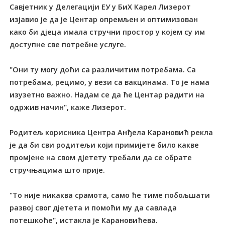
Савјетник у Делегацији ЕУ у БиХ Карел Лизерот
изјавио је да је Центар опремљен и оптимизован
како би дјеца имала стручни простор у којем су им
доступне све потребне услуге.
"Они ту могу доћи са различитим потребама. Са
потребама, рецимо, у вези са вакцинама. То је нама
изузетно важно. Надам се да ће Центар радити на
одржив начин", каже Лизерот.
Родитељ корисника Центра Анђела Карановић рекла
је да би сви родитељи који примијете било какве
промјене на свом дјетету требали да се обрате
стручњацима што прије.
"То није никаква срамота, само ће тиме побољшати
развој свог дјетета и помоћи му да савлада
потешкоће", истакла је Карановићева.