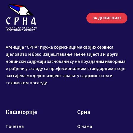
ЗА ДОПИСНИКЕ
Агенција "СРНА" пружа корисницима својих сервиса
цјеловито и брзо извјештавање. Њене вијести и други
новински садржаји засновани су на поузданим изворима
и рађени у складу са професионалним стандардима које
захтијева модерно извјештавање у садржинском и
техничком погледу.
Категорије
Срна
Почетна
О нама