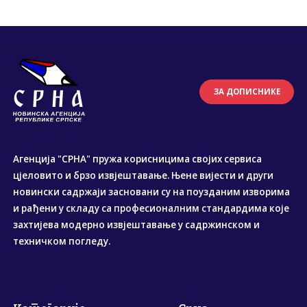
ЗА ДОПИСНИКЕ
Агенција "СРНА" пружа корисницима својих сервиса
цјеловито и брзо извјештавање. Њене вијести и други
новински садржаји засновани су на поузданим изворима
и рађени у складу са професионалним стандардима које
захтијева модерно извјештавање у садржинском и
техничком погледу.