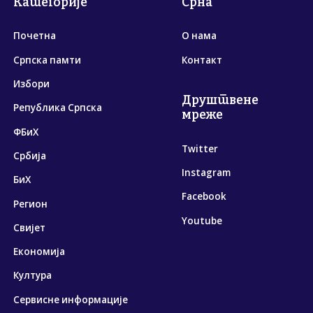
Категорије
Срна
Почетна
О нама
Српска памти
Контакт
Избори
Друштвене
Република Српска
мреже
ФБиХ
Twitter
Србија
Instagram
БиХ
Facebook
Регион
Youtube
Свијет
Економија
Култура
Сервисне информације