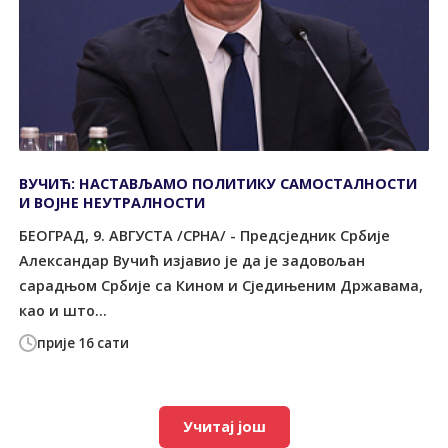
ВУЧИЋ: НАСТАВЉАМО ПОЛИТИКУ САМОСТАЛНОСТИ
И ВОЈНЕ НЕУТРАЛНОСТИ
БЕОГРАД, 9. АВГУСТА /СРНА/ - Предсједник Србије
Александар Вучић изјавио је да је задовољан
сарадњом Србије са Кином и Сједињеним Државама,
као и што...
прије 16 сати
Учитај још