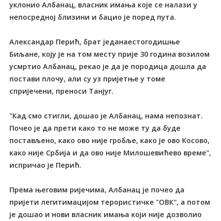
уклонио Албанац, власник имања које се налази у
непосредној близини и бацио је поред пута.
Александар Перић, брат једанаестогодишње
Биљане, коју је на том месту прије 30 година возилом
усмртио Албанац, рекао је да је породица дошла да
постави плочу, али су уз пријетње у томе
спријечени, преноси Танјуг.
"Кад смо стигли, дошао је Албанац, нама непознат.
Почео је да прети како то не може ту да буде
постављено, како ово није гробље, како је ово Косово,
како није Србија и да ово није Милошевићево време",
испричао је Перић.
Према његовим ријечима, Албанац је почео да
пријети легитимацијом терористичке "ОВК", а потом
је дошао и нови власник имања који није дозволио