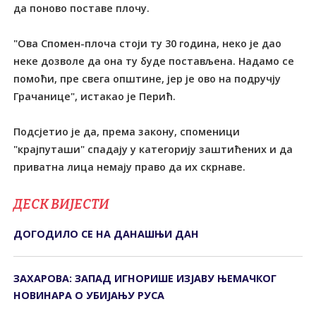
да поново поставе плочу.
"Ова Спомен-плоча стоји ту 30 година, неко је дао
неке дозволе да она ту буде постављена. Надамо се
помоћи, пре свега општине, јер је ово на подручју
Грачанице", истакао је Перић.
Подсјетио је да, према закону, споменици
"крајпуташи" спадају у категорију заштићених и да
приватна лица немају право да их скрнаве.
ДЕСК ВИЈЕСТИ
ДОГОДИЛО СЕ НА ДАНАШЊИ ДАН
ЗАХАРОВА: ЗАПАД ИГНОРИШЕ ИЗЈАВУ ЊЕМАЧКОГ
НОВИНАРА О УБИЈАЊУ РУСА