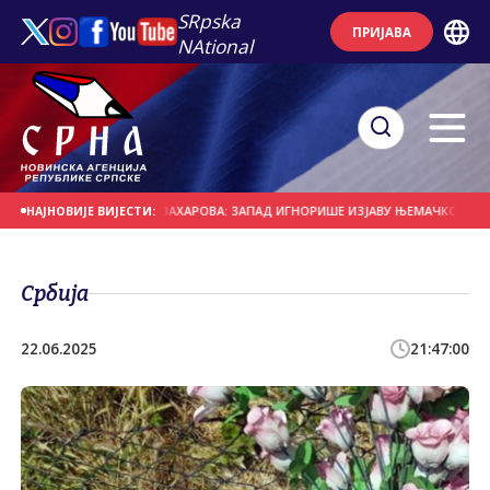
SRpska
ПРИЈАВА
NAtional
НА ДАНАШЊИ ДАН
ЗАХАРОВА: ЗАПАД ИГНОРИШЕ ИЗЈАВУ ЊЕМАЧКОГ НОВИНА
НАЈНОВИЈЕ ВИЈЕСТИ:
Србија
22.06.2025
21:47:00