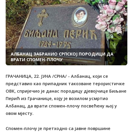
АЛБАНАЦ ЗАБРАНИО СРПСКОЈ ПОРОДИЦИ ДА
ВРАТИ СПОМЕН-ПЛОЧУ
ГРАЧАНИЦА, 22. ЈУНА /СРНА/ - Албанац, који се
представио као припадник такозване терористичке
ОВК, спријечио је данас породицу дјевојчице Биљане
Перић из Грачанице, коју је возилом усмртио
Албанац, да врати спомен-плочу посвећену њој у
овом мјесту.
Спомен-плочу је претходно са јавне површине