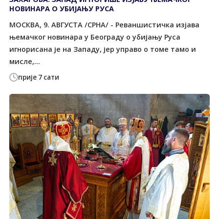
НОВИНАРА О УБИЈАЊУ РУСА
МОСКВА, 9. АВГУСТА /СРНА/ - Реваншистичка изјава
њемачког новинара у Београду о убијању Руса
игнорисана је на Западу, јер управо о томе тамо и
мисле,...
прије 7 сати