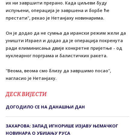
их ни завршити прерано. Када циљеви буду
испуњени, операција је завршена и борбе ће
престати", рекао је Нетанјаху новинарима.
Он је додао да не сумња да ирански режим жели да
уништи Израел и додао да је операција покренута
ради елиминисања двије конкретне пријетње - од
нуклеарног порграма и балистичких ракета.
"Веома, веома смо близу да завршимо посао",
нагласио је Нетанјаху.
ДЕСК ВИЈЕСТИ
ДОГОДИЛО СЕ НА ДАНАШЊИ ДАН
ЗАХАРОВА: ЗАПАД ИГНОРИШЕ ИЗЈАВУ ЊЕМАЧКОГ
НОВИНАРА О УБИЈАЊУ РУСА