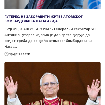
ГУТЕРЕС: НЕ ЗАБОРАВИТИ ЖРТВЕ АТОМСКОГ
БОМБАРДОВАЊА НАГАСАКИЈА
ЊУЈОРК, 9. АВГУСТА /СРНА/ - Генерални секретар УН
Антонио Гутeрес изјавио је да чврсто вјерује да
свијет треба да се сјећа атомског бомбардовања
Нагас...
прије 13 сати