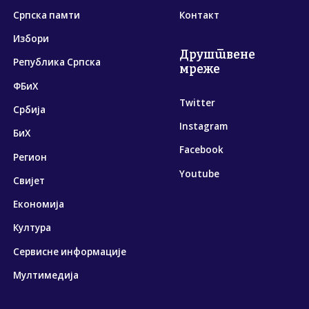
Српска памти
Контакт
Избори
Друштвене
Република Српска
мреже
ФБиХ
Twitter
Србија
Instagram
БиХ
Facebook
Регион
Youtube
Свијет
Економија
Култура
Сервисне информације
Мултимедија