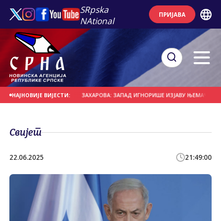
SRpska
ПРИЈАВА
NAtional
Е НА ДАНАШЊИ ДАН
ЗАХАРОВА: ЗАПАД ИГНОРИШЕ ИЗЈАВУ ЊЕМАЧКОГ НОВ
НАЈНОВИЈЕ ВИЈЕСТИ:
Свијет
22.06.2025
21:49:00