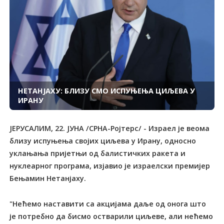
НЕТАНЈАХУ: БЛИЗУ СМО ИСПУЊЕЊА ЦИЉЕВА У
ИРАНУ
ЈЕРУСАЛИМ, 22. ЈУНА /СРНА-Ројтерс/ - Израел је веома
близу испуњења својих циљева у Ирану, односно
уклањања пријетњи од балистичких ракета и
нуклеарног програма, изјавио је израелски премијер
Бењамин Нетанјаху.
"Нећемо наставити са акцијама даље од онога што
је потребно да бисмо остварили циљеве, али нећемо