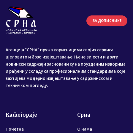
ЗА ДОПИСНИКЕ
Агенција "СРНА" пружа корисницима својих сервиса
цјеловито и брзо извјештавање. Њене вијести и други
новински садржаји засновани су на поузданим изворима
и рађени у складу са професионалним стандардима које
захтијева модерно извјештавање у садржинском и
техничком погледу.
Категорије
Срна
Почетна
О нама