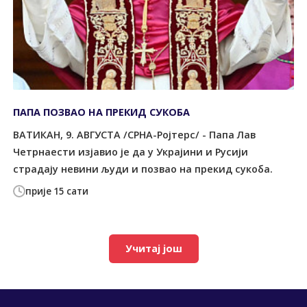
ПАПА ПОЗВАО НА ПРЕКИД СУКОБА
ВАТИКАН, 9. АВГУСТА /СРНА-Ројтерс/ - Папа Лав
Четрнаести изјавио је да у Украјини и Русији
страдају невини људи и позвао на прекид сукоба.
прије 15 сати
Учитај још