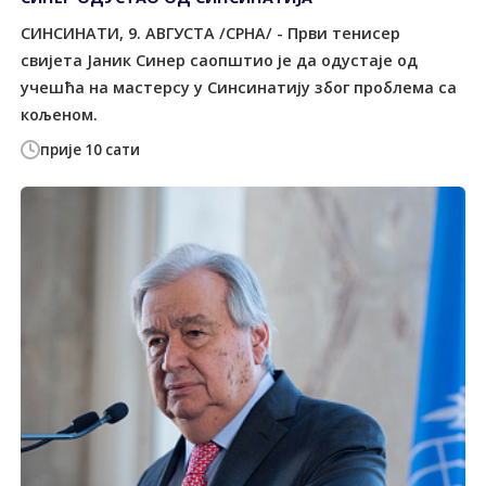
СИНСИНАТИ, 9. АВГУСТА /СРНА/ - Први тенисер
свијета Јаник Синер саопштио је да одустаје од
учешћа на мастерсу у Синсинатију због проблема са
кољеном.
прије 10 сати