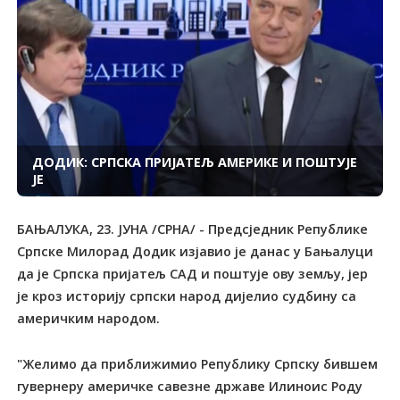
ДОДИК: СРПСКА ПРИЈАТЕЉ АМЕРИКЕ И ПОШТУЈЕ
ЈЕ
БАЊАЛУКА, 23. ЈУНА /СРНА/ - Предсједник Републике
Српске Милорад Додик изјавио је данас у Бањалуци
да је Српска пријатељ САД и поштује ову земљу, јер
је кроз историју српски народ дијелио судбину са
америчким народом.
"Желимо да приближимио Републику Српску бившем
гувернеру америчке савезне државе Илиноис Роду