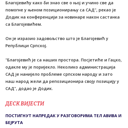
Благојевићу како би знао све о њој и учино све да
помогне у њеном позиционирању са САД", рекао је
Додик на конференцији за новинаре након састанка
са Благојевићем.
Он је изразио задовољство што је Благојевић у
Републици Српској.
"Благојевић је са наших простора. Посјетиће и Гацко,
одакле му је поријекло. Неколико администрација
САД је нанијело проблеме српском народу и зато
наш народ жели да репозиционира своју позицију у
САД", додао је Додик.
ДЕСК ВИЈЕСТИ
ПОСТИГНУТ НАПРЕДАК У РАЗГОВОРИМА ТЕЛ АВИВА И
БЕЈРУТА