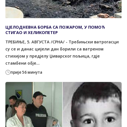
ЦЈЕЛОДНЕВНА БОРБА СА ПОЖАРОМ, У ПОМОЋ
СТИГАО И ХЕЛИКОПЕТЕР
TРЕБИЊЕ, 5. АВГУСTА /СРНА/ - Требињски ватрогасци
су се и данас цијели дан борили са ватреном
стихијом у предјелу Џиварског пољица, гдје
стамбени обје...
прије 56 минута