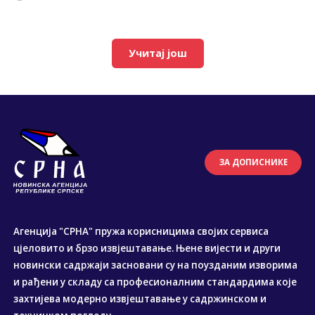
Учитај још
ЗА ДОПИСНИКЕ
Агенција "СРНА" пружа корисницима својих сервиса
цјеловито и брзо извјештавање. Њене вијести и други
новински садржаји засновани су на поузданим изворима
и рађени у складу са професионалним стандардима које
захтијева модерно извјештавање у садржинском и