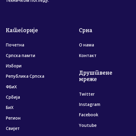
техничком погледу.
Категорије
Срна
Почетна
О нама
Српска памти
Контакт
Избори
Друштвене
Република Српска
мреже
ФБиХ
Twitter
Србија
Instagram
БиХ
Facebook
Регион
Youtube
Свијет