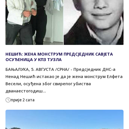
НЕШИЋ: ЖЕНА МОНСТРУМ ПРЕДСЈЕДНИК САВЈЕТА
ОСУЂЕНИЦА У КПЗ ТУЗЛА
БАЊАЛУКА, 5. АВГУСТА /СРНА/ - Предсједник ДНС-а
Ненад Нешић истакао је да је жена монструм Елфета
Весели, осуђена због свирепог убиства
дванаестогодиш...
прије 2 сата