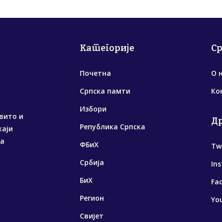
Категорије
С
Почетна
О 
Српска памти
Ко
Избори
вито и
Д
Република Српска
жаји
са
ФБиХ
Tw
Србија
In
БиХ
Fa
Регион
Yo
Свијет