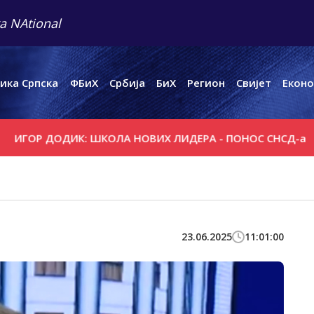
a NAtional
ика Српска
ФБиХ
Србија
БиХ
Регион
Свијет
Еконо
Р ДОДИК: ШКОЛА НОВИХ ЛИДЕРА - ПОНОС СНСД-а
ЦВИЈ
23.06.2025
11:01:00