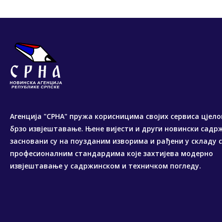
Агенција "СРНА" пружа корисницима својих сервиса цјело
брзо извјештавање. Њене вијести и други новински садр
засновани су на поузданим изворима и рађени у складу 
професионалним стандардима које захтијева модерно
извјештавање у садржинском и техничком погледу.