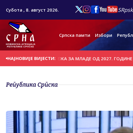
SRpsk
Субота , 8. август 2026.
Српска памти
Избори
Републ
НАЈНОВИЈЕ ВИЈЕСТИ:
 ДРУШТВЕНИХ МРЕЖА ЗА МЛАДЕ ОД 2027. ГОДИНЕ
ИГО
Република Српска