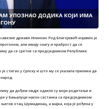
САМ УПОЗНАО ДОДИКА КОЈИ ИМА
ОГОНУ
 савезне државе Илиноис Род Благојевић изјавио је
прогоном, али имају снагу и храброст да се
лику да се сретне са предсједником Републике
 је стигао у Српску и што му се указала прилика да
 народ.
лику да дођем овдје одакле су моји родитељи и
аре у Бањалуци након састанка са предсједником
егов отац Шумадинац, а мајка, која је рођена у