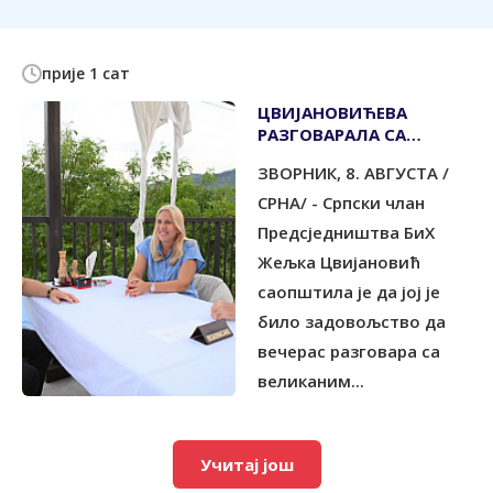
прије 1 сат
ЦВИЈАНОВИЋЕВА
РАЗГОВАРАЛА СА
ЧЛАНОВИМА "ЈУ ГРУПЕ"
ЗВОРНИК, 8. АВГУСТА /
СРНА/ - Српски члан
Предсједништва БиХ
Жељка Цвијановић
саопштила је да јој је
било задовољство да
вечерас разговара са
великаним...
Учитај још