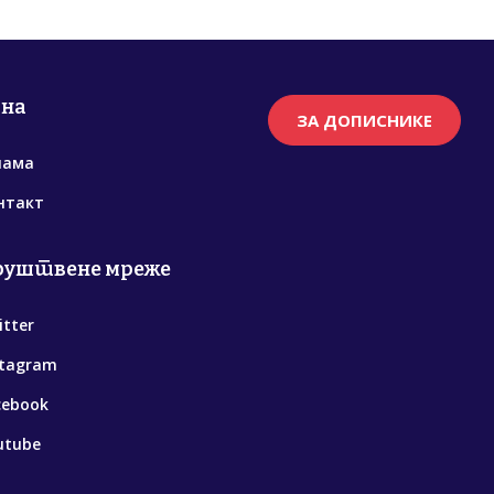
рна
ЗА ДОПИСНИКЕ
нама
нтакт
руштвене мреже
itter
stagram
cebook
utube