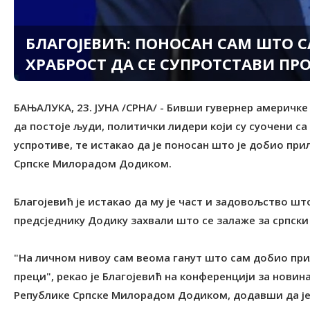
БЛАГОЈЕВИЋ: ПОНОСАН САМ ШТО 
ХРАБРОСТ ДА СЕ СУПРОТСТАВИ ПР
БАЊАЛУКА, 23. ЈУНА /СРНА/ - Бивши гувернер америчке
да постоје људи, политички лидери који су суочени са 
успротиве, те истакао да је поносан што је добио при
Српске Милорадом Додиком.
Благојевић је истакао да му је част и задовољство што
предсједнику Додику захвали што се залаже за српски
"На личном нивоу сам веома ганут што сам добио при
преци", рекао је Благојевић на конференцији за новин
Републике Српске Милорадом Додиком, додавши да је њ