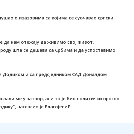
лушао о изазовима са којима се суочавао српски
ле да нам отежају да живимо свој живот.
ароду шта се дешава са Србима и да успоставимо
ком Додиком и са предсједником САД Доналдом
слали ме у затвор, али то је био политички прогон
одику", нагласио је Благојевић.