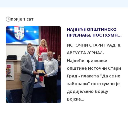
прије 1 сат
НАЈВЕЋЕ ОПШТИНСКО
ПРИЗНАЊЕ ПОСТХУМНО
БОРЦУ ВРС ГАЈИ
ИСТОЧНИ СТАРИ ГРАД, 8.
ПЛАКАЛОВИЋУ
АВГУСТА /СРНА/ -
Највеће признање
општине Источни Стари
Град - плакета "Да се не
заборави" постхумно је
додијељено борцу
Војске...