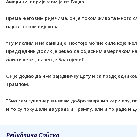
Америци, поријеклом је из Гацка.
Према његовим ријечима, он је током живота много с
народ током вијекова.
"Ту мислим и на санкције. Постоје моћне силе које же
Предсједник Додик је рекао да објасним америчком н
ближе везе", навео је Благојевић.
Он је додао да има заједничку црту и са предсједни
Трампом.
"Био сам гувернер и нисам добро завршио каријеру, по
и то су покушали да ураде и Трампу, али и то раде и Д
Република Српска