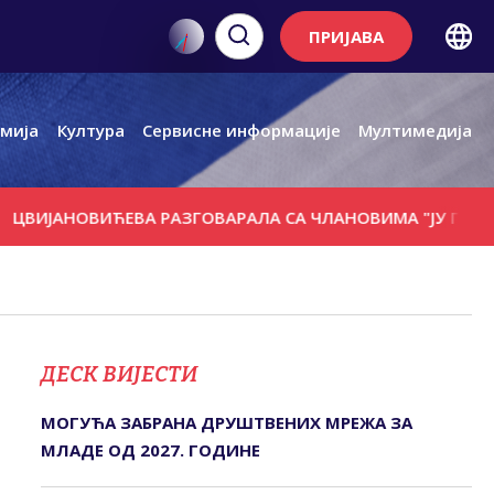
ПРИЈАВА
мија
Култура
Сервисне информације
Мултимедија
АНОВИЋЕВА РАЗГОВАРАЛА СА ЧЛАНОВИМА "ЈУ ГРУПЕ"
НА
ДЕСК ВИЈЕСТИ
МОГУЋА ЗАБРАНА ДРУШТВЕНИХ МРЕЖА ЗА
МЛАДЕ ОД 2027. ГОДИНЕ