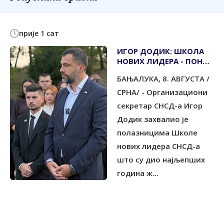
прије 1 сат
ИГОР ДОДИК: ШКОЛА
НОВИХ ЛИДЕРА - ПОНОС
СНСД-а
БАЊАЛУКА, 8. АВГУСТА /
СРНА/ - Организациони
секретар СНСД-а Игор
Додик захвалио је
полазницима Школе
нових лидера СНСД-а
што су дио најљепших
година ж...