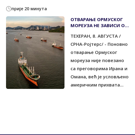
прије 20 минута
ОТВАРАЊЕ ОРМУСКОГ
МОРЕУЗА НЕ ЗАВИСИ ОД
ПРЕГОВОРА СА ОМАНОМ
ТЕХЕРАН, 8. АВГУСТА /
СРНА-Ројтерс/ - Поновно
отварање Ормуског
мореуза није повезано
са преговорима Ирана и
Омана, већ је условљено
америчким прихвата...