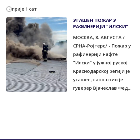
прије 1 сат
УГАШЕН ПОЖАР У
РАФИНЕРИЈИ "ИЛСКИ"
МОСКВА, 8. АВГУСТА /
СРНА-Ројтерс/ - Пожар у
рафинерији нафте
"Илски" у јужној руској
Краснодарској регији је
угашен, саопштио је
гуверер Вјачеслав Фед...