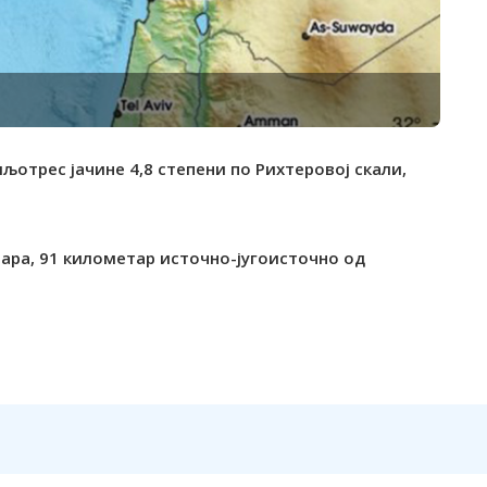
мљотрес јачине 4,8 степени по Рихтеровој скали,
ара, 91 километар источно-југоисточно од