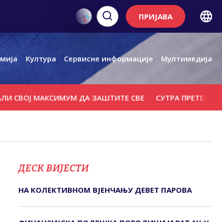
ПРИЈАВА
мија
Култура
Сервисне информације
Мултимедија
ОЈ МАКСИМУМ ДА ЗАШТИТЕ СВЕ
СУТРА ПРЕТЕЖНО СУНЧА
ДЕСК ВИЈЕСТИ
НА КОЛЕКТИВНОМ ВЈЕНЧАЊУ ДЕВЕТ ПАРОВА