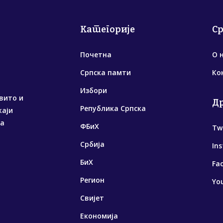
Категорије
С
Почетна
О 
Српска памти
Ко
Избори
вито и
Д
Република Српска
жаји
са
ФБиХ
Tw
Србија
In
БиХ
Fa
Регион
Yo
Свијет
Економија