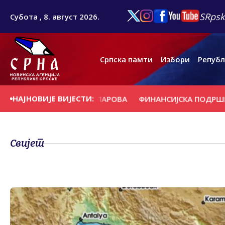
SRpsk
Субота , 8. август 2026.
Српска памти
Избори
Републ
НАЈНОВИЈЕ ВИЈЕСТИ:
 ВЈЕНЧАЊУ ДЕВЕТ ПАРОВА
ФИНАНСИЈСКА ПОДРШКА ПО
Свијет