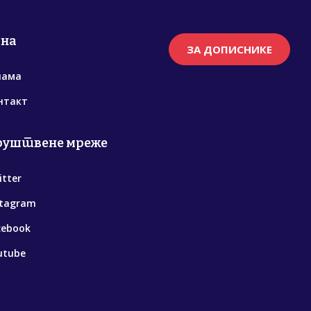
рна
ЗА ДОПИСНИКЕ
нама
нтакт
руштвене мреже
itter
stagram
cebook
utube