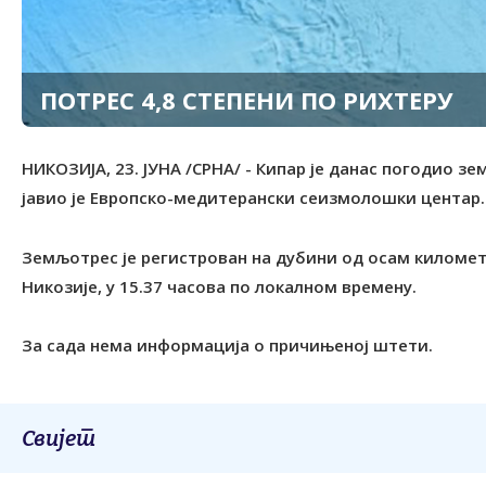
ПОТРЕС 4,8 СТЕПЕНИ ПО РИХТЕРУ
НИКОЗИЈА, 23. ЈУНА /СРНА/ - Кипар је данас погодио зе
јавио је Европско-медитерански сеизмолошки центар.
Земљотрес је регистрован на дубини од осам километ
Никозије, у 15.37 часова по локалном времену.
За сада нема информација о причињеној штети.
Свијет