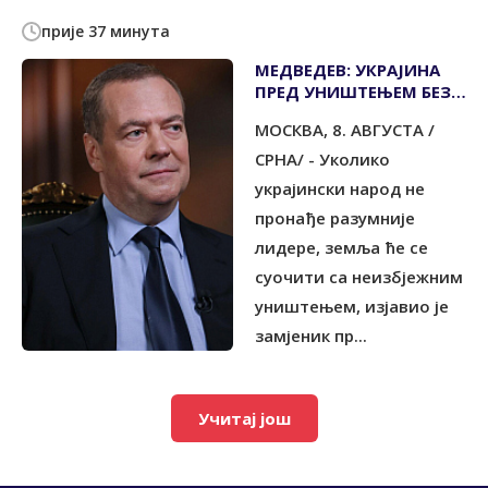
прије 37 минута
МЕДВЕДЕВ: УКРАЈИНА
ПРЕД УНИШТЕЊЕМ БЕЗ
РАЗУМНИЈЕГ
МОСКВА, 8. АВГУСТА /
РУКОВОДСТВА
СРНА/ - Уколико
украјински народ не
пронађе разумније
лидере, земља ће се
суочити са неизбјежним
уништењем, изјавио је
замјеник пр...
Учитај још