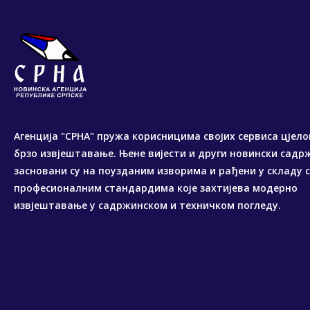
Агенција "СРНА" пружа корисницима својих сервиса цјело
брзо извјештавање. Њене вијести и други новински садр
засновани су на поузданим изворима и рађени у складу 
професионалним стандардима које захтијева модерно
извјештавање у садржинском и техничком погледу.