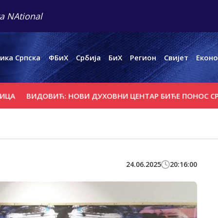
a NAtional
ика Српска
ФБиХ
Србија
БиХ
Регион
Свијет
Еконо
ДОВИЋ: НОВИ ДУХОВНИ ЦЕНТАР БИЋЕ ПОНОС СРПСКЕ
Л
24.06.2025
20:16:00