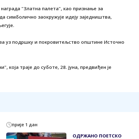
и награда "Златна палета", као признање за
ада симболично заокружује идеју заједништва,
егује.
ава уз подршку и покровитељство општине Источно
 која траје до суботе, 28. јуна, предвиђен је
прије 1 дан
ОДРЖАНО ПОЕТСКО