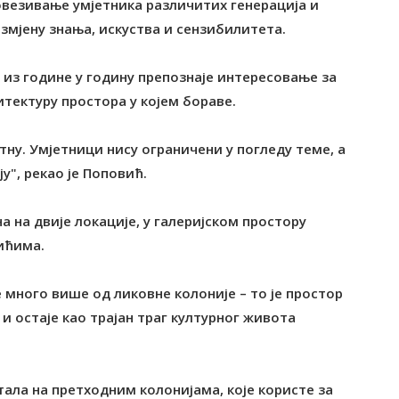
овезивање умјетника различитих генерација и
змјену знања, искуства и сензибилитета.
 из године у годину препознаје интересовање за
итектуру простора у којем бораве.
атну. Умјетници нису ограничени у погледу теме, а
у", рекао је Поповић.
 на двије локације, у галеријском простору
ићима.
је много више од ликовне колоније – то је простор
 и остаје као трајан траг културног живота
астала на претходним колонијама, које користе за