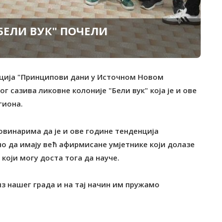
БЕЛИ ВУК" ПОЧЕЛИ
ација "Принципови дани у Источном Новом
г сазива ликовне колоније "Бели вук" која је и ове
гиона.
овинарима да је и ове године тенденција
но да имају већ афирмисане умјетнике који долазе
 који могу доста тога да науче.
з нашег града и на тај начин им пружамо