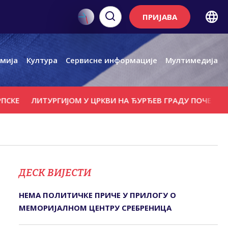
ПРИЈАВА
мија
Култура
Сервисне информације
Мултимедија
ИТУРГИЈОМ У ЦРКВИ НА ЂУРЂЕВ ГРАДУ ПОЧЕЛО ОБИЉЕЖА
ДЕСК ВИЈЕСТИ
НЕМА ПОЛИТИЧКЕ ПРИЧЕ У ПРИЛОГУ О
МЕМОРИЈАЛНОМ ЦЕНТРУ СРЕБРЕНИЦА