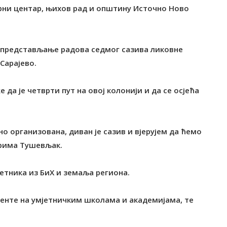
урни центар, њихов рад и општину Источно Ново
но представљање радова седмог сазива ликовне
Сарајево.
а је четврти пут на овој колонији и да се осјећа
чно организована, диван је сазив и вјерујем да ћемо
арима Тушевљак.
јетника из БиХ и земаља региона.
тенте на умјетничким школама и академијама, те