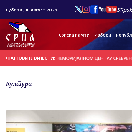
SRpsk
Субота , 8. август 2026.
Српска памти
Избори
Републ
НАЈНОВИЈЕ ВИЈЕСТИ:
Е У ПРИЛОГУ О МЕМОРИЈАЛНОМ ЦЕНТРУ СРЕБРЕНИЦА
ВИ
Култура