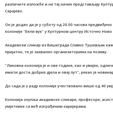
различите изложбе и на тај начин представљају Култ
Сарајево.
Он је додао да је у суботу од 20.00 часова предвиђе
колоније "Бели вук" у Културном центру Источно Ново 
Академски сликар из Вишеграда Славко Тушевљак каже д
пријатно, те је захвалио организаторима на позиву.
"Ликовна колонија је и ове године, као и увијек, одли
имати доста добрих дјела и овај пут", рекао је новин
До сада је у раду колоније учествовало више од 40 ум
Колонија окупља академске сликаре, професоре, асис
умјетнике са већ изграђеним каријерама.