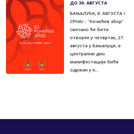
ДО 30. АВГУСТА
БАЊАЛУКА, 8. АВГУСТА /
СРНА/ - "Кочићев збор"
свечано ће бити
отворен у четвртак, 27.
августа у Бањалуци, а
централни дио
манифестације биће
одржан у н...