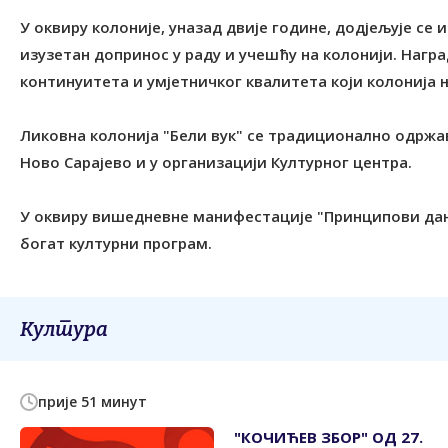
У оквиру колоније, уназад двије године, додјељује се 
изузетан допринос у раду и учешћу на колонији. Нагр
континуитета и умјетничког квалитета који колонија њ
Ликовна колонија "Бели вук" се традиционално одрж
Ново Сарајево и у организацији Културног центра.
У оквиру вишедневне манифестације "Принципови дани",
богат културни програм.
Култура
прије 51 минут
"КОЧИЋЕВ ЗБОР" ОД 27.