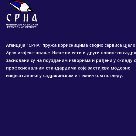
Агенција "СРНА" пружа корисницима својих сервиса цјело
брзо извјештавање. Њене вијести и други новински садр
засновани су на поузданим изворима и рађени у складу 
професионалним стандардима које захтијева модерно
извјештавање у садржинском и техничком погледу.