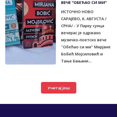
ВЕЧЕ "ОБЕЋАО СИ МИ"
ИСТОЧНО НОВО
САРАЈЕВО, 6. АВГУСТА /
СРНА/ - У Парку сунца
вечерас је одржано
музичко-поетско вече
"Обећао си ми" Мирјане
Бобић Мојсиловић и
Тање Бањани...
Учитај још