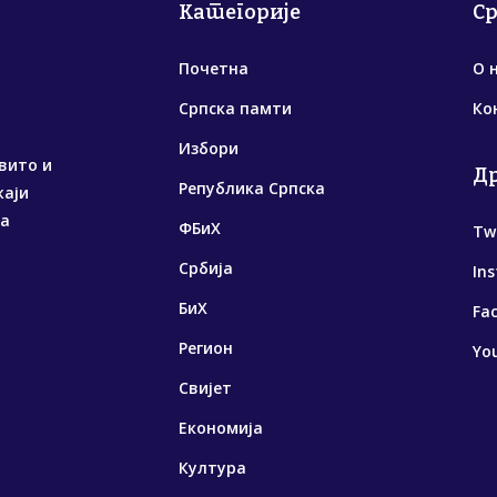
Категорије
С
Почетна
О 
Српска памти
Ко
Избори
вито и
Д
Република Српска
жаји
са
ФБиХ
Tw
Србија
In
БиХ
Fa
Регион
Yo
Свијет
Економија
Култура