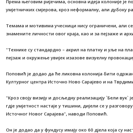
Према његовим ријечима, основна идеја колоније је п
умјетничких смјерова, кроз неформалну, али дубоку ра
Темама и мотивима учесници нису ограничени, али се
знамените личности овог краја, као и за пејзаже и арх
"Технике су стандардно – акрил на платну и уље на пл
пејзаж и окружење увијек изазове визуелну провокациј
Поповић је додао да ће ликовна колонија бити одржана
Културног центра Источно Ново Сарајево и на Тврдим
"Кроз своју визију и досљедну реализацију `Бели вук` 
гдје умјетност настаје у тишини, дијели се у разговору
Источног Новог Сарајева", наводи Поповић.
Он је додао да у фундусу имају око 60 дјела која су н