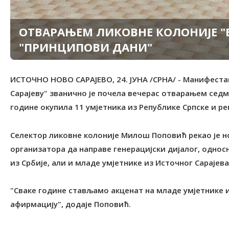
ОТВАРАЊЕМ ЛИКОВНЕ КОЛОНИЈЕ "
"ПРИНЦИПОВИ ДАНИ"
ИСТОЧНО НОВО САРАЈЕВО, 24. ЈУНА /СРНА/ - Манифест
Сарајеву" званично је почела вечерас отварањем седмо
године окупила 11 умјетника из Републике Српске и ре
Селектор ликовне колоније Милош Поповић рекао је н
организатора да направе генерацијски дијалог, однос
из Србије, али и младе умјетнике из Источног Сарајева
"Сваке године стављамо акценат на младе умјетнике и
афирмацију", додаје Поповић.