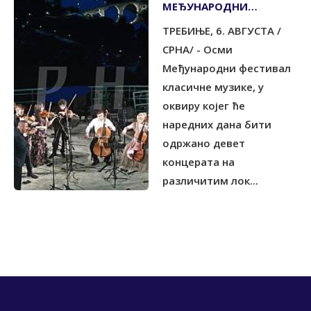
МЕЂУНАРОДНИ
ФЕСТИВАЛ КЛАСИЧНЕ
ТРЕБИЊЕ, 6. АВГУСТА /
МУЗИКЕ
СРНА/ - Осми
Међународни фестивал
класичне музике, у
оквиру којег ће
наредних дана бити
одржано девет
концерата на
различитим лок...