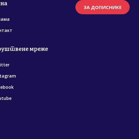
рна
ЗА ДОПИСНИКЕ
нама
нтакт
руштвене мреже
itter
stagram
cebook
utube