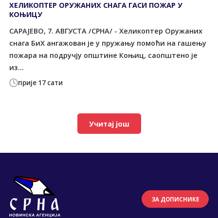
ХЕЛИКОПТЕР ОРУЖАНИХ СНАГА ГАСИ ПОЖАР У
КОЊИЦУ
САРАЈЕВО, 7. АВГУСТА /СРНА/ - Хеликоптер Оружаних
снага БиХ ангажован је у пружању помоћи на гашењу
пожара на подручју општине Коњиц, саопштено је
из...
прије 17 сати
Учитај још
ЗА ДОПИСНИКЕ