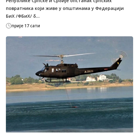
Републике Српске и Србије опстанак српских
повратника који живе у општинама у Федерацији
БиХ /ФБиХ/ б...
прије 17 сати