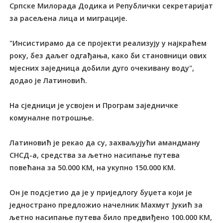
Српске Милорада Додика и Републички секретаријат
за расељена лица и миграције.
"Инсистирамо да се пројекти реализују у најкраћем
року, без даљег одгађања, како би становници ових
мјесних заједница добили дуго очекивану воду",
додао је Латиновић.
На сједници је усвојен и Програм заједничке
комуналне потрошње.
Латиновић је рекао да су, захваљујући амандману
СНСД-а, средства за љетно насипање путева
повећана за 50.000 КМ, на укупно 150.000 КМ.
Он је подсјетио да је у приједлогу буџета који је
једнострано предложио начелник Махмут Јукић за
љетно насипање путева било предвиђено 100.000 КМ,