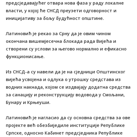
предсједавајућег отвара нова фаза у раду локалне
власти, у којој ће СНСД преузети одговорност и
иницијативу за бољу будућност општине.
Латиновић је рекао за Срну да је овим чином
окончана вишемјесечна блокада рада Вијећа и
створени су услови за његово нормално и ефикасно
функционисање.
Из СНСД-а су навели да је на сједници Општинског
вијећа усвојена и одлука о утрошку средстава из
водних накнада, којом се издвајају додатна средства
за санацију и реконструкцију водовода у Смољани,
Бунару и Крњеуши.
Латиновић је нагласио да су основна средства за ове
пројекте већ обезбиједиле институције Републике
Српске, односно Кабинет предсједника Републике