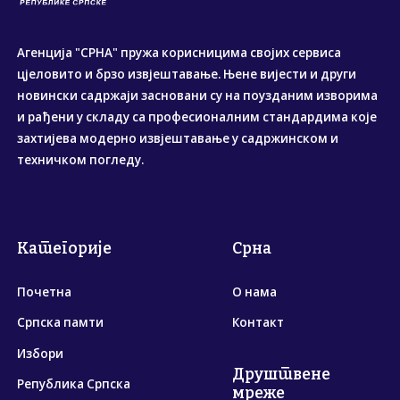
Агенција "СРНА" пружа корисницима својих сервиса
цјеловито и брзо извјештавање. Њене вијести и други
новински садржаји засновани су на поузданим изворима
и рађени у складу са професионалним стандардима које
захтијева модерно извјештавање у садржинском и
техничком погледу.
Категорије
Срна
Почетна
О нама
Српска памти
Контакт
Избори
Друштвене
Република Српска
мреже