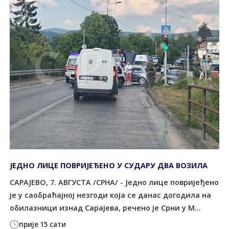
ЈЕДНО ЛИЦЕ ПОВРИЈЕЂЕНО У СУДАРУ ДВА ВОЗИЛА
САРАЈЕВО, 7. АВГУСТА /СРНА/ - Једно лице повријеђено
је у саобраћајној незгоди која се данас догодила на
обилазници изнад Сарајева, речено је Срни у М...
прије 15 сати