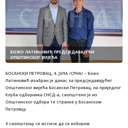
БОЖО ЛАТИНОВИЋ ПРЕДСЈЕДАВАЈУЋИ
ОПШТИНСКОГ ВИЈЕЋА
БОСАНСКИ ПЕТРОВАЦ, 4. ЈУЛА /СРНА/ – Божо
Латиновић изабран је данас за предсједавајућег
Општинског вијећа Босански Петровац, на приједлог
Клуба одборника СНСД-а, саопштено је из
Општинског одбора те странке у Босанском
Петровцу.
У саопштењу се истиче да се избором