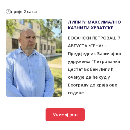
прије 2 сата
ЛИПИЋ: МАКСИМАЛНО
КАЗНИТИ ХРВАТСКЕ
ПИЛОТЕ ЗБОГ
БОСАНСКИ ПЕТРОВАЦ, 7.
БОМБАРДОВАЊА
ИЗБЈЕГЛИЧКЕ КОЛОНЕ
АВГУСТА /СРНА/ –
Предсједник Завичајног
удружења "Петровачка
цеста" Бобан Липић
очекује да ће суд у
Београду до краја ове
године...
Учитај још