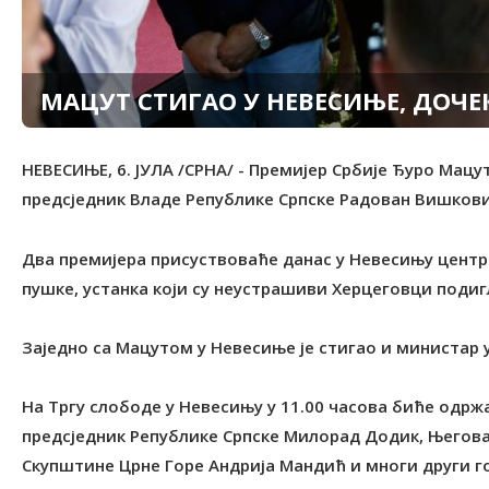
МАЦУТ СТИГАО У НЕВЕСИЊЕ, ДОЧ
НЕВЕСИЊЕ, 6. ЈУЛА /СРНА/ - Премијер Србије Ђуро Мацут 
предсједник Владе Републике Српске Радован Вишкови
Два премијера присуствоваће данас у Невесињу цен
пушке, устанка који су неустрашиви Херцеговци поди
Заједно са Мацутом у Невесиње је стигао и министар
На Тргу слободе у Невесињу у 11.00 часова биће одржа
предсједник Републике Српске Милорад Додик, Његова 
Скупштине Црне Горе Андрија Мандић и многи други г