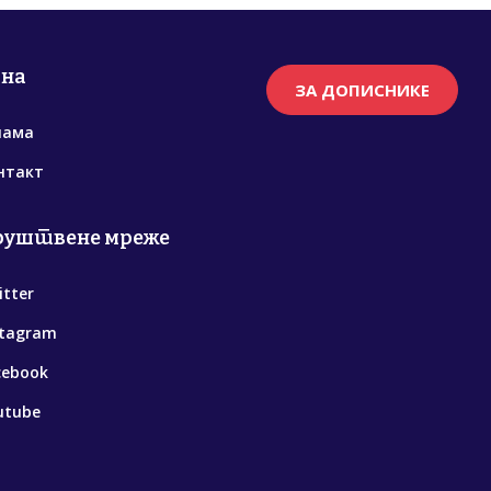
рна
ЗА ДОПИСНИКЕ
нама
нтакт
руштвене мреже
itter
stagram
cebook
utube