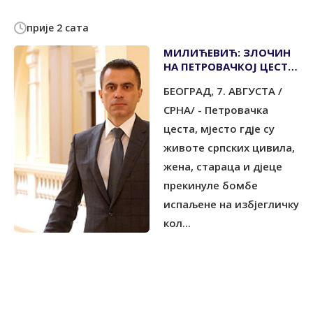
прије 2 сата
МИЛИЋЕВИЋ: ЗЛОЧИН
НА ПЕТРОВАЧКОЈ ЦЕСТИ
- ВЕЧНА ОПОМЕНА
БЕОГРАД, 7. АВГУСТА /
СРНА/ - Петровачка
цеста, мјесто гдје су
животе српских цивила,
жена, стараца и дјеце
прекинуле бомбе
испаљене на избјегличку
кол...