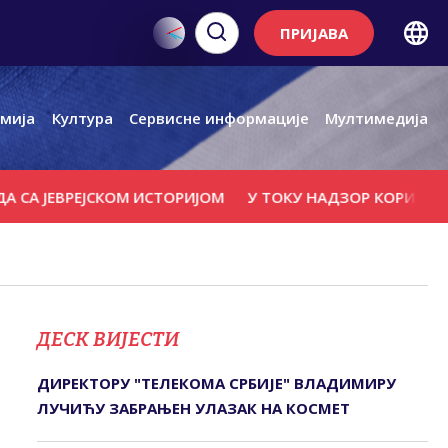
ПРИЈАВА
мија
Култура
Сервисне информације
Мултимедија
ЕВРЕЈСКОМ ИСТОРИЈОМ
У ТОКУ НАДЗОР КОРИСНИКА ПОДС
ДЕСК ВИЈЕСТИ
ДИРЕКТОРУ "ТЕЛЕКОМА СРБИЈЕ" ВЛАДИМИРУ
ЛУЧИЋУ ЗАБРАЊЕН УЛАЗАК НА КОСМЕТ