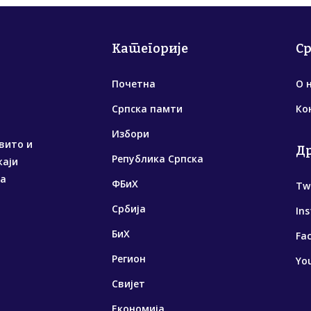
Категорије
С
Почетна
О 
Српска памти
Ко
Избори
вито и
Д
Република Српска
жаји
са
ФБиХ
Tw
Србија
In
БиХ
Fa
Регион
Yo
Свијет
Економија