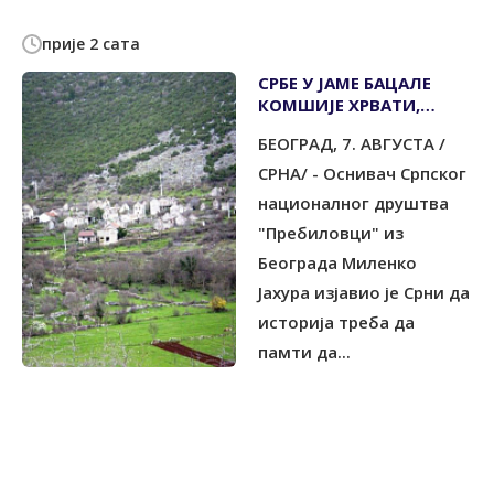
прије 2 сата
СРБЕ У ЈАМЕ БАЦАЛЕ
КОМШИЈЕ ХРВАТИ,
КАТОЛИЧКИ
БЕОГРАД, 7. АВГУСТА /
СВЕШТЕНИЦИ ТО
ЗНАЛИ, А НИСУ
СРНА/ - Оснивач Српског
СПРИЈЕЧИЛИ
националног друштва
"Пребиловци" из
Београда Миленко
Јахура изјавио је Срни да
историја треба да
памти да...