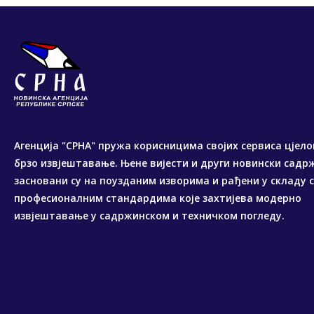
Агенција "СРНА" пружа корисницима својих сервиса цјело
брзо извјештавање. Њене вијести и други новински садр
засновани су на поузданим изворима и рађени у складу 
професионалним стандардима које захтијева модерно
извјештавање у садржинском и техничком погледу.