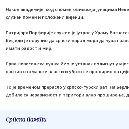
Након академије, код спомен-обиљежја јунацима Невес
служен помен и положени вијенци.
Патријарх Порфирије служио је јутрос у Храму Вазнесењ
бесједи је поручио да српски народ мора да чува право
имати радост и мир.
Прва Невесињска пушка био је устанак подигнут у мјес
против отоманске власти и убрзо се проширио на цијел
То је временом прерасло у српско-турски рат. На Берл
добиле су независност и територијално проширење, до
Српска памти