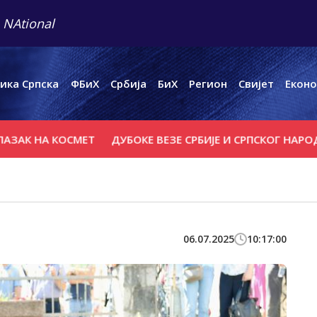
 NAtional
ика Српска
ФБиХ
Србија
БиХ
Регион
Свијет
Еконо
А КОСМЕТ
ДУБОКЕ ВЕЗЕ СРБИЈЕ И СРПСКОГ НАРОДА СА Ј
06.07.2025
10:17:00