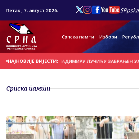
SRpska
Петак , 7. август 2026.
Српска памти
Избори
Републ
НАЈНОВИЈЕ ВИЈЕСТИ:
ЕКОМА СРБИЈЕ" ВЛАДИМИРУ ЛУЧИЋУ ЗАБРАЊЕН УЛАЗАК Н
Српска памти