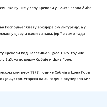
ињске пушке у селу Крекови у 12.45 часова биће
а Господњег Свету архијерејску литургију, а у
славну вјеру и живи са њом, јер ће само тада
ту Крекови код Невесиња 9. јула 1875. године
у БиХ, уз подршку Србије и Црне Горе.
инском конгресу 1878. године Србија и Црна Гора
к је Аустро-Угарска на 30 година окупирала БиХ.