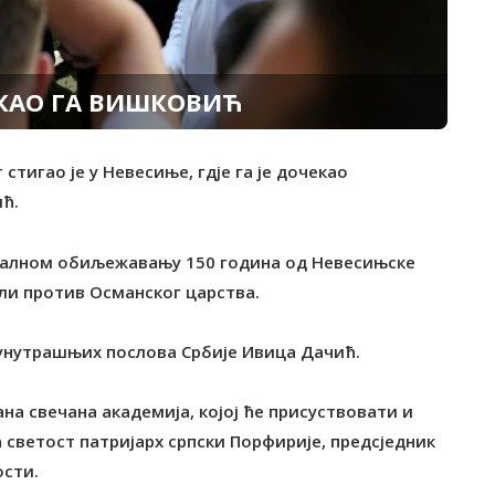
ЕКАО ГА ВИШКОВИЋ
стигао је у Невесиње, гдје га је дочекао
ћ.
тралном обиљежавању 150 година од Невесињске
гли против Османског царства.
 унутрашњих послова Србије Ивица Дачић.
на свечана академија, којој ће присуствовати и
светост патријарх српски Порфирије, предсједник
ости.