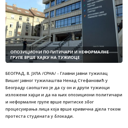
ОПОЗИЦИОНИ ПОЛИТИЧАРИ И НЕФОРМАЛНЕ
ГРУПЕ ВРШЕ ХАЈКУ НА ТУЖИОЦЕ
БЕОГРАД, 8. ЈУЛА /СРНА/ - Главни јавни тужилац
Вишег јавног тужилаштва Ненад Стефановић у
Београду саопштио је да су он и други тужиоци
изложени хајци и да на њих опозициони политичари
и неформалне групе врше притиске због
процесуирања лица која врше кривична дјела током
протеста студената у блокади.