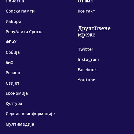
Почетна
О нама
Српска памти
Контакт
Избори
Друштвене
Република Српска
мреже
ФБиХ
Twitter
Србија
Instagram
БиХ
Facebook
Регион
Youtube
Свијет
Економија
Култура
Сервисне информације
Мултимедија