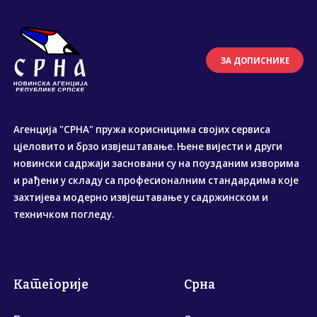
ЗА ДОПИСНИКЕ
Агенција "СРНА" пружа корисницима својих сервиса
цјеловито и брзо извјештавање. Њене вијести и други
новински садржаји засновани су на поузданим изворима
и рађени у складу са професионалним стандардима које
захтијева модерно извјештавање у садржинском и
техничком погледу.
Категорије
Срна