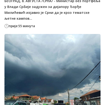
БЕОГРАД, 8. АВГУСТА /СРНА/ - Министар без портфеља
у Влади Србије задужен за дијапору Ђорђе
Милићевић изјавио је Срни да је кроз тематске
љетне кампов...
прије 55 минута