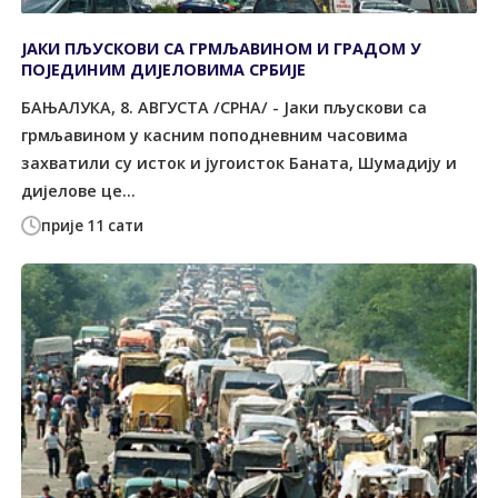
ЈАКИ ПЉУСКОВИ СА ГРМЉАВИНОМ И ГРАДОМ У
ПОЈЕДИНИМ ДИЈЕЛОВИМА СРБИЈЕ
БАЊАЛУКА, 8. АВГУСТА /СРНА/ - Јаки пљускови са
грмљавином у касним поподневним часовима
захватили су исток и југоисток Баната, Шумадију и
дијелове це...
прије 11 сати