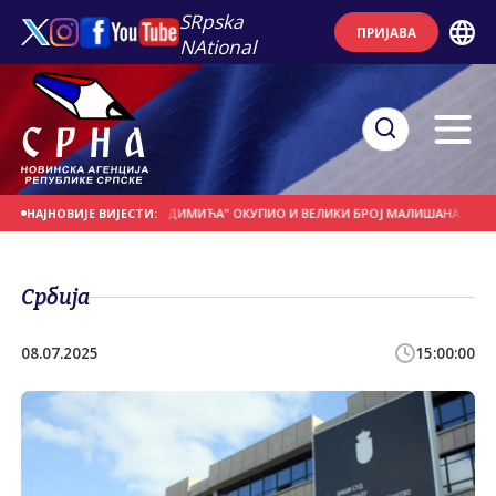
SRpska
ПРИЈАВА
NAtional
ВАЛ "ВИТЕЗОВИ ТВРДИМИЋА" ОКУПИО И ВЕЛИКИ БРОЈ МАЛИШАНА
БИВШИ
НАЈНОВИЈЕ ВИЈЕСТИ:
Србија
08.07.2025
15:00:00