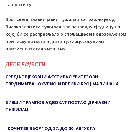
саопштењу.
Због свега, главни јавни тужилац затражио је од
Високог савјета тужилаштва ванредну сједницу на
којој би се расправљало о спољашњем недозвољеном
притиску на њега и јавне тужиоце, осудили
притисци и стало иза њих.
ДЕСК ВИЈЕСТИ
СРЕДЊОВЈЕКОВНИ ФЕСТИВАЛ "ВИТЕЗОВИ
ТВРДИМИЋА" ОКУПИО И ВЕЛИКИ БРОЈ МАЛИШАНА
БИВШИ ТРАМПОВ АДВОКАТ ПОСТАО ДРЖАВНИ
ТУЖИЛАЦ
"КОЧИЋЕВ ЗБОР" ОД 27. ДО 30. АВГУСТА