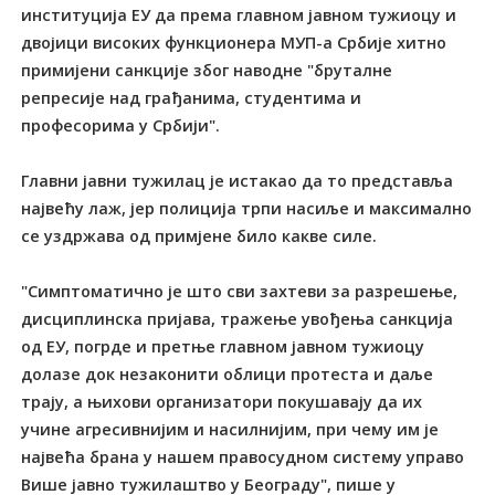
институција ЕУ да према главном јавном тужиоцу и
двојици високих функционера МУП-а Србије хитно
примијени санкције због наводне "бруталне
репресије над грађанима, студентима и
професорима у Србији".
Главни јавни тужилац је истакао да то представља
највећу лаж, јер полиција трпи насиље и максимално
се уздржава од примјене било какве силе.
"Симптоматично је што сви захтеви за разрешење,
дисциплинска пријава, тражење увођења санкција
од ЕУ, погрде и претње главном јавном тужиоцу
долазе док незаконити облици протеста и даље
трају, а њихови организатори покушавају да их
учине агресивнијим и насилнијим, при чему им је
највећа брана у нашем правосудном систему управо
Више јавно тужилаштво у Београду", пише у