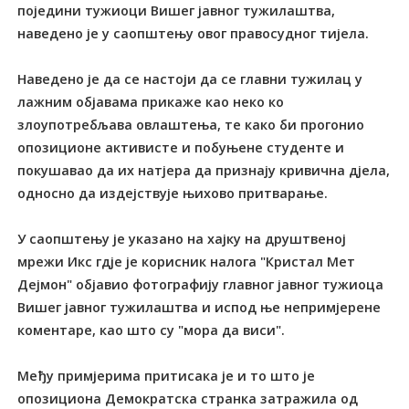
поједини тужиоци Вишег јавног тужилаштва,
наведено је у саопштењу овог правосудног тијела.
Наведено је да се настоји да се главни тужилац у
лажним објавама прикаже као неко ко
злоупотребљава овлаштења, те како би прогонио
опозиционе активисте и побуњене студенте и
покушавао да их натјера да признају кривична дјела,
односно да издејствује њихово притварање.
У саопштењу је указано на хајку на друштвеној
мрежи Икс гдје је корисник налога "Кристал Мет
Дејмон" објавио фотографију главног јавног тужиоца
Вишег јавног тужилаштва и испод ње непримјерене
коментаре, као што су "мора да виси".
Међу примјерима притисака је и то што је
опозициона Демократска странка затражила од