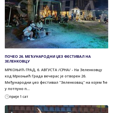
ПОЧЕО 26. МЕЂУНАРОДНИ ЏЕЗ ФЕСТИВАЛ НА
ЗЕЛЕНКОВЦУ
МРКОЊИЋ ГРАД, 6. АВГУСТА /СРНА/ - На Зеленковцу
код Мркоњић Града вечерас је отворен 26.
Међународни џез фестивал "Зеленковац" на којем ће
у потпуно п...
прије 1 сат