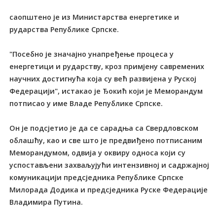
саопштено је из Министарства енергетике и
рударства Републике Српске.
"Посебно је значајно унапређење процеса у
енергетици и рударству, кроз примјену савремених
научних достигнућа која су већ развијена у Руској
Федерацији", истакао је Ђокић који је Меморандум
потписао у име Владе Републике Српске.
Он је подсјетио је да се сарадња са Свердловском
облашћу, као и све што је предвиђено потписаним
Меморандумом, одвија у оквиру односа који су
успостављени захваљујући интензивној и садржајној
комуникацији предсједника Републике Српске
Милорада Додика и предсједника Руске Федерације
Владимира Путина.