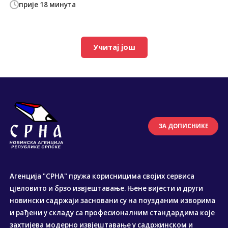
прије 18 минута
Учитај још
ЗА ДОПИСНИКЕ
Агенција "СРНА" пружа корисницима својих сервиса
цјеловито и брзо извјештавање. Њене вијести и други
новински садржаји засновани су на поузданим изворима
и рађени у складу са професионалним стандардима које
захтијева модерно извјештавање у садржинском и