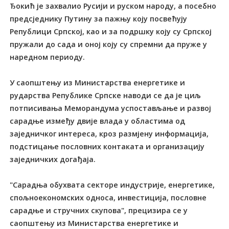
Ђокић је захвалио Русији и руском народу, а посебно
предсједнику Путину за пажњу коју посвећују
Републици Српској, као и за подршку коју су Српској
пружали до сада и оној коју су спремни да пруже у
наредном периоду.
У саопштењу из Министарства енергетике и
рударства Републике Српске наводи се да је циљ
потписивања Меморандума успостављање и развој
сарадње између двије влада у областима од
заједничког интереса, кроз размјену информација,
подстицање пословних контаката и организацију
заједничких догађаја.
"Сарадња обухвата секторе индустрије, енергетике,
спољноекономских односа, инвестиција, пословне
сарадње и стручних скупова", прецизира се у
саопштењу из Министарства енергетике и