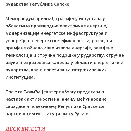
рударства Републике Српске.
Меморандум предвиђа размјену искустава у
областима производње електричне енергије,
модернизације енергетске инфраструктуре и
унапређења енергетске ефикасности, развоја и
примјене обновљивих извора енергије, размјене
технологија и стручне подршке у рударству, стручне
обуке и образовања кадрова у области енергетике и
рударства, као и повезивањa истраживачких
институција.
Посјета Ђокића Јекатеринбургу представља
наставак активности на јачању међународне
сарадње и повезивању Републике Српске са
партнерским институцијама у Русији.
ДЕСК ВИЈЕСТИ