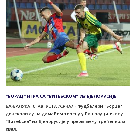
"БОРАЦ" ИГРА СА "ВИТЕБСКОМ" ИЗ БЈЕЛОРУСИЈЕ
БАЊАЛУКА, 6. АВГУСТА /СРНА/ - Фудбалери "Борца"
дочекали су на домаћем терену у Бањалуци екипу
"Витебска" из Бјелорусије у првом мечу трећег кола
квал...