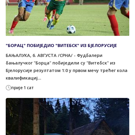
"БОРАЦ" ПОБИЈЕДИО "ВИТЕБСК" ИЗ БЈЕЛОРУСИЈЕ
БАЊАЛУКА, 6. АВГУСТА /СРНА/ - Фудбалери
бањалучког "Борца" побиједили су "Витебск" из
Бјелорусије резултатом 1:0 у првом мечу трећег кола
квалификациј...
прије 1 сат