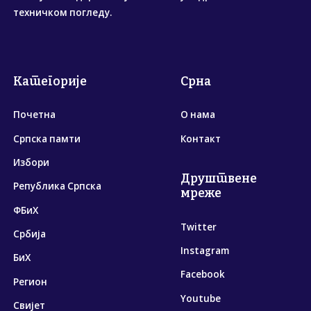
техничком погледу.
Категорије
Срна
Почетна
О нама
Српска памти
Контакт
Избори
Друштвене
Република Српска
мреже
ФБиХ
Twitter
Србија
Instagram
БиХ
Facebook
Регион
Youtube
Свијет