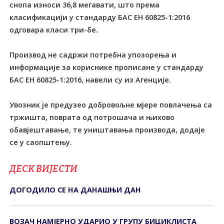
снопа износи 36,8 мегавати, што према
класификацији у стандарду БАС ЕН 60825-1:2016
одговара класи три-бе.
Производ не садржи потребна упозорења и
информације за кориснике прописане у стандарду
БАС ЕН 60825-1:2016, навели су из Агенције.
Увозник је предузео добровољне мјере повлачења са
тржишта, поврата од потрошача и њихово
обавјештавање, те уништавања производа, додаје
се у саопштењу.
ДЕСК ВИЈЕСТИ
ДОГОДИЛО СЕ НА ДАНАШЊИ ДАН
ВОЗАЧ НАМЈЕРНО УДАРИО У ГРУПУ БИЦИКЛИСТА