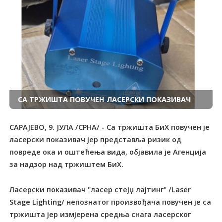
СА ТРЖИШТА ПОВУЧЕН ЛАСЕРСКИ ПОКАЗИВАЧ
САРАЈЕВО, 9. ЈУЛА /СРНА/ - Са тржишта БиХ повучен је
ласерски показивач јер представља ризик од
повреде ока и оштећења вида, објавила је Агенција
за надзор над тржиштем БиХ.
Ласерски показивач "ласер стејџ лајтинг" /Laser
Stage Lighting/ непознатог произвођача повучен је са
тржишта јер измјерена средња снага ласерског