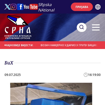
SRpska
ПРИЈАВА
NAtional
 СЕ НА ДАНАШЊИ ДАН
ВОЗАЧ НАМЈЕРНО УДАРИО У ГРУПУ БИЦИКЛИСТА
НАЈНОВИЈЕ ВИЈЕСТИ:
БиХ
09.07.2025
16:19:00