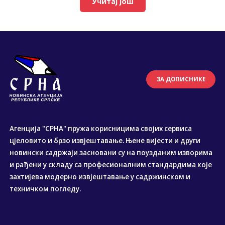
Учитај још
ЗА ДОПИСНИКЕ
Агенција "СРНА" пружа корисницима својих сервиса
цјеловито и брзо извјештавање. Њене вијести и други
новински садржаји засновани су на поузданим изворима
и рађени у складу са професионалним стандардима које
захтијева модерно извјештавање у садржинском и
техничком погледу.