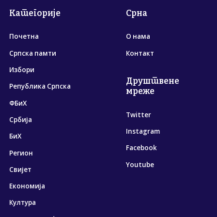
Категорије
Срна
Почетна
О нама
Српска памти
Контакт
Избори
Друштвене
Република Српска
мреже
ФБиХ
Twitter
Србија
Instagram
БиХ
Facebook
Регион
Youtube
Свијет
Економија
Култура