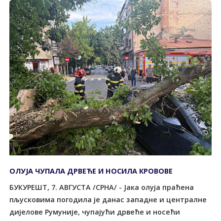
ОЛУЈА ЧУПАЛА ДРВЕЋЕ И НОСИЛА КРОВОВЕ
БУКУРЕШT, 7. АВГУСТА /СРНА/ - Јака олуја праћена
пљусковима погодила је данас западне и централне
дијелове Румуније, чупајући дрвеће и носећи