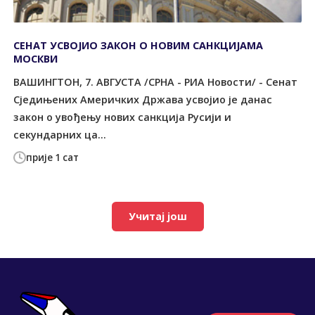
СЕНАТ УСВОЈИО ЗАКОН О НОВИМ САНКЦИЈАМА
МОСКВИ
ВАШИНГТОН, 7. АВГУСТА /СРНА - РИА Новости/ - Сенат
Сједињених Америчких Држава усвојио је данас
закон о увођењу нових санкција Русији и
секундарних ца...
прије 1 сат
Учитај још