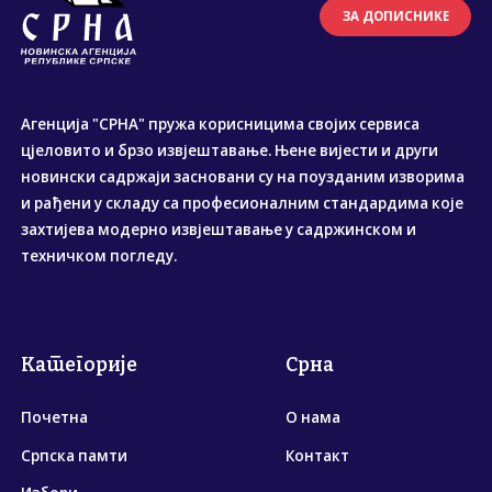
ЗА ДОПИСНИКЕ
Агенција "СРНА" пружа корисницима својих сервиса
цјеловито и брзо извјештавање. Њене вијести и други
новински садржаји засновани су на поузданим изворима
и рађени у складу са професионалним стандардима које
захтијева модерно извјештавање у садржинском и
техничком погледу.
Категорије
Срна
Почетна
О нама
Српска памти
Контакт