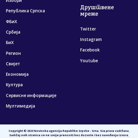
Избори
Друштвене
Република Српска
мреже
ФБиХ
Twitter
Србија
Instagram
БиХ
Facebook
Регион
Youtube
Свијет
Економија
Култура
Сервисне информације
Мултимедија
Copyright © 2023 Novinska agencija Republike Srpske - Srna. Sva prava zadržana.
Sadržaj ovih stranica se ne smije prenositi bez dozvole i bez navođenja izvora.