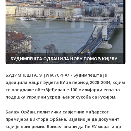
БУДИМПЕШТА ОДБАЦИЛА НОВУ ПОМОЋ КИЈЕВУ
БУДИМПЕШТА, 9. ЈУЛА /СРНА/ - Будимпешта је
одбацила нацрт буџета ЕУ за период 2028-2034, којим
се предлаже обезбјеђивање 100 милијарди евра за
подршку Украјини усред њеног сукоба са Русијом.
Балаж Орбан, политички савјетник мађарског
премијера Виктора Орбана, изјавио је да документ
који је припремио Брисел значи да ће ЕУ морати да