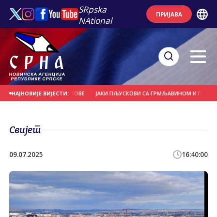
SRpska
ПРИЈАВА
NAtional
РВЕЋЕ И НОСИЛА КРОВОВЕ
ЈАКИ ПЉУСКОВИ СА ГРМЉАВИНОМ И ГРАДОМ У П
НАЈНОВИЈЕ ВИЈЕСТИ:
Свијет
09.07.2025
16:40:00