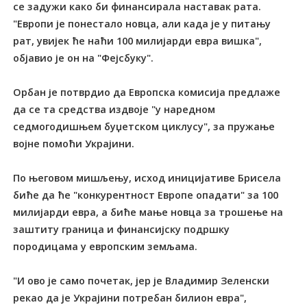
се задужи како би финансирала наставак рата.
"Европи је понестало новца, али када је у питању
рат, увијек ће наћи 100 милијарди евра вишка",
објавио је он на "Фејсбуку".
Орбан је потврдио да Европска комисија предлаже
да се та средства издвоје "у наредном
седмогодишњем буџетском циклусу", за пружање
војне помоћи Украјини.
По његовом мишљењу, исход иницијативе Брисела
биће да ће "конкурентност Европе опадати" за 100
милијарди евра, а биће мање новца за трошење на
заштиту граница и финансијску подршку
породицама у европским земљама.
"И ово је само почетак, јер је Владимир Зеленски
рекао да је Украјини потребан билион евра",