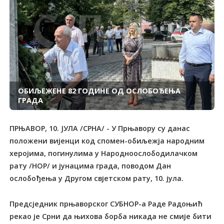
ОБИЉЕЖЕНЕ 82 ГОДИНЕ ОД ОСЛОБОЂЕЊА
ГРАДА
ПРЊАВОР, 10. ЈУЛА /СРНА/ - У Прњавору су данас
положени вијенци код спомен-обиљежја народним
херојима, погинулима у Народноослободилачком
рату /НОР/ и јунацима града, поводом Дан
ослобођења у Другом свјетском рату, 10. јула.
Предсједник прњаворског СУБНОР-а Раде Радоњић
рекао је Срни да њихова борба никада не смије бити