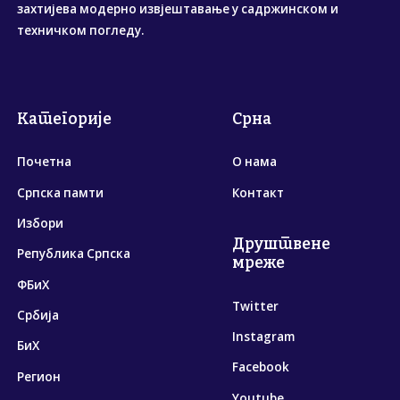
захтијева модерно извјештавање у садржинском и
техничком погледу.
Категорије
Срна
Почетна
О нама
Српска памти
Контакт
Избори
Друштвене
Република Српска
мреже
ФБиХ
Twitter
Србија
Instagram
БиХ
Facebook
Регион
Youtube