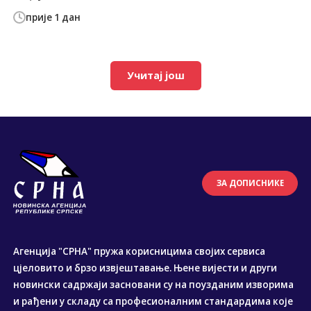
прије 1 дан
Учитај још
ЗА ДОПИСНИКЕ
Агенција "СРНА" пружа корисницима својих сервиса
цјеловито и брзо извјештавање. Њене вијести и други
новински садржаји засновани су на поузданим изворима
и рађени у складу са професионалним стандардима које