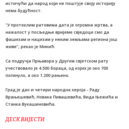
истичући да народ који не поштује своју историју
нема будућност.
"У протеклим ратовима дата је огромна жртва, а
нажалост у посљедње вријеме свједоци смо да
фашизам и нацизам у неким земљама региона још
живе", рекао је Микић.
Са подручја Прњавора у Другом свјетском рату
учествовало је 4.500 бораца, од којих је око 700
погинуло, а око 1.200 рањено.
Град је дао и четири народна хероја - Раду
Врањешевић, Новака Пивашевића, Вида Њежића и
Станка Вукашиновића.
ДЕСК ВИЈЕСТИ