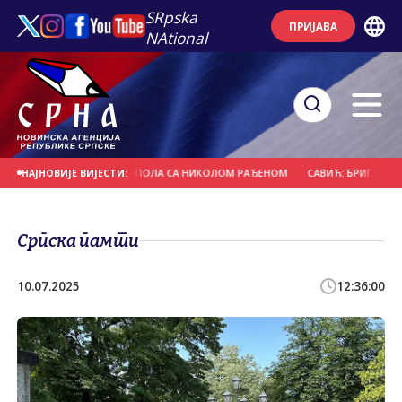
SRpska
ПРИЈАВА
NAtional
ЛА ПЛИВАЊА И ВАТЕРПОЛА СА НИКОЛОМ РАЂЕНОМ
САВИЋ: БРИГА О ДРУГ
НАЈНОВИЈЕ ВИЈЕСТИ:
Српска памти
10.07.2025
12:36:00