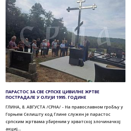
ПАРАСТОС ЗА СВЕ СРПСКЕ ЦИВИЛНЕ ЖРТВЕ
ПОСТРАДАЛЕ У ОЛУЈИ 1995. ГОДИНЕ
ГЛИНА, 8. АВГУСTА /СРНА/ - На православном гробљу у
Горњем Селишту код Глине служен је парастос
српским жртвама убијеним у хрватској злочиначкој
акциј...