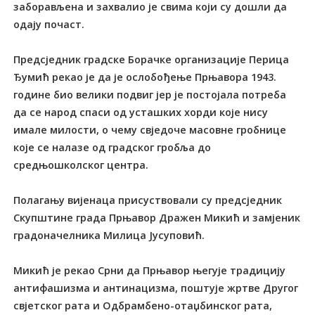
заборављена и захвалио је свима који су дошли да
одају почаст.
Предсједник градске Борачке организације Перица
Ђумић рекао је да је ослобођење Прњавора 1943.
године био велики подвиг јер је постојала потреба
да се народ спаси од усташких хорди које нису
имале милости, о чему свједоче масовне гробнице
које се налазе од градског гробља до
средњошколског центра.
Полагању вијенаца присуствовали су предсједник
Скупштине града Прњавор Дражен Микић и замјеник
градоначелника Милица Јусуповић.
Микић је рекао Срни да Прњавор његује традицију
антифашизма и антинацизма, поштује жртве Другог
свјетског рата и Одбрамбено-отаџбинског рата,