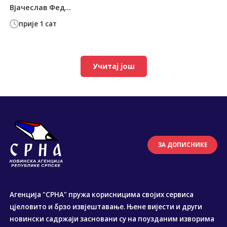
Вјачеслав Фед...
прије 1 сат
Учитај још
ЗА ДОПИСНИКЕ
Агенција "СРНА" пружа корисницима својих сервиса
цјеловито и брзо извјештавање. Њене вијести и други
новински садржаји засновани су на поузданим изворима