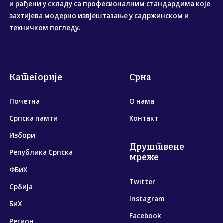
и рађени у складу са професионалним стандардима које
захтијева модерно извјештавање у садржинском и
техничком погледу.
Категорије
Срна
Почетна
О нама
Српска памти
Контакт
Избори
Друштвене
Република Српска
мреже
ФБиХ
Twitter
Србија
Instagram
БиХ
Facebook
Регион