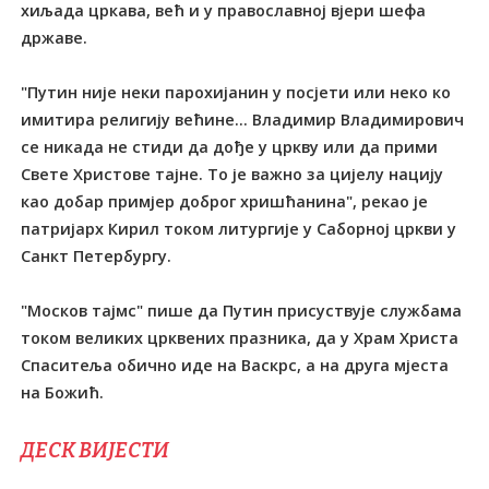
хиљада цркава, већ и у православној вјери шефа
државе.
"Путин није неки парохијанин у посјети или неко ко
имитира религију већине... Владимир Владимирович
се никада не стиди да дође у цркву или да прими
Свете Христове тајне. То је важно за цијелу нацију
као добар примјер доброг хришћанина", рекао је
патријарх Кирил током литургије у Саборној цркви у
Санкт Петербургу.
"Москов тајмс" пише да Путин присуствује службама
током великих црквених празника, да у Храм Христа
Спаситеља обично иде на Васкрс, а на друга мјеста
на Божић.
ДЕСК ВИЈЕСТИ