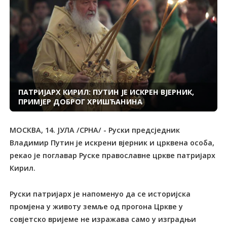
ПАТРИЈАРХ КИРИЛ: ПУТИН ЈЕ ИСКРЕН ВЈЕРНИК,
ПРИМЈЕР ДОБРОГ ХРИШЋАНИНА
МОСКВА, 14. ЈУЛА /СРНА/ - Руски предсједник
Владимир Путин је искрени вјерник и црквена особа,
рекао је поглавар Руске православне цркве патријарх
Кирил.
Руски патријарх је напоменуо да се историјска
промјена у животу земље од прогона Цркве у
совјетско вријеме не изражава само у изградњи