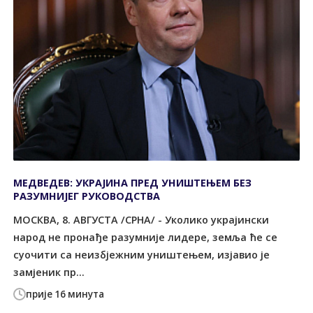
МЕДВЕДЕВ: УКРАЈИНА ПРЕД УНИШТЕЊЕМ БЕЗ
РАЗУМНИЈЕГ РУКОВОДСТВА
МОСКВА, 8. АВГУСТА /СРНА/ - Уколико украјински
народ не пронађе разумније лидере, земља ће се
суочити са неизбјежним уништењем, изјавио је
замјеник пр...
прије 16 минута