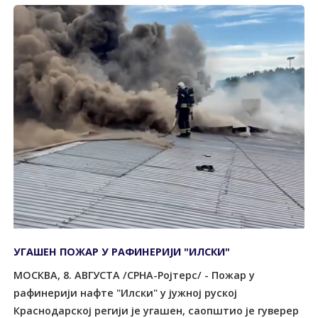
УГАШЕН ПОЖАР У РАФИНЕРИЈИ "ИЛСКИ"
МОСКВА, 8. АВГУСТА /СРНА-Ројтерс/ - Пожар у
рафинерији нафте "Илски" у јужној руској
Краснодарској регији је угашен, саопштио је гуверер