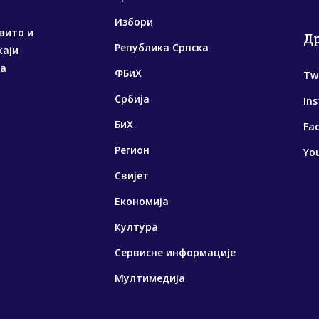
Избори
вито и
Д
Република Српска
жаји
са
ФБиХ
Tw
Србија
In
БиХ
Fa
Регион
Yo
Свијет
Економија
Култура
Сервисне информације
Мултимедија