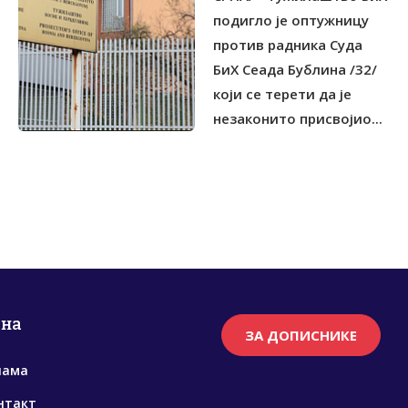
подигло је оптужницу
против радника Суда
БиХ Сеада Бублина /32/
који се терети да је
незаконито присвојио...
рна
ЗА ДОПИСНИКЕ
нама
нтакт