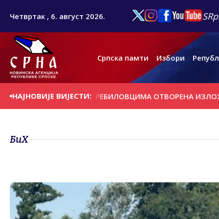
SRp
Четвртак , 6. август 2026.
Српска памти
Избори
Републ
НАЈНОВИЈЕ ВИЈЕСТИ:
НАШЊИ ДАН
У ПРЕБИЛОВЦИМА ОTВОРЕНА ИЗЛОЖБА ''КР
БиХ