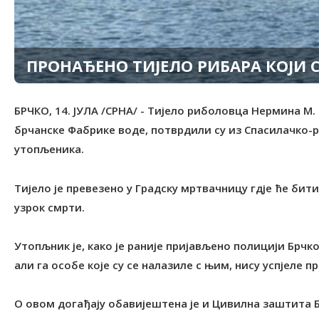
ПРОНАЂЕНО TИЈЕЛО РИБАРА КОЈИ 
БРЧКО, 14. ЈУЛА /СРНА/ - Tијело риболовца Нермина М.
брчанске Фабрике воде, потврдили су из Спасилачко-
утопљеника.
Tијело је превезено у Градску мртвачницу гдје ће бит
узрок смрти.
Утопљник је, како је раније пријављено полицији Брчко
али га особе које су се налазиле с њим, нису успјеле п
О овом догађају обавијештена је и Цивилна заштита Б