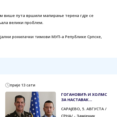
ом више пута вршили мапирање терена гдје се
љала велики проблем.
цијални ронилачки тимови МУП-а Републике Српске,
прије 13 сати
ГОГАНОВИЋ И ХОЛМС
ЗА НАСТАВАК
ПАРТНЕРСКИХ ОДНОСА
САРАЈЕВО, 5. АВГУСТА /
СРНА/ - Замјеник