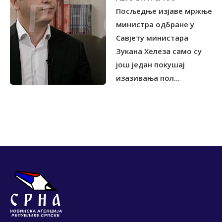
Посљедње изјаве мржње
министра одбране у
Савјету министара
Зукана Хелеза само су
још један покушај
изазивања пол...