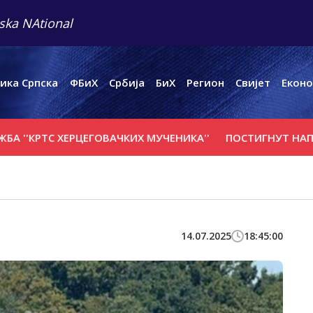
ska NAtional
ика Српска
ФБиХ
Србија
БиХ
Регион
Свијет
Еконо
TС ХЕРЦЕГОВАЧКИХ МУЧЕНИКА''
ПОСТИГНУТ НАПРЕДАК У
14.07.2025
18:45:00