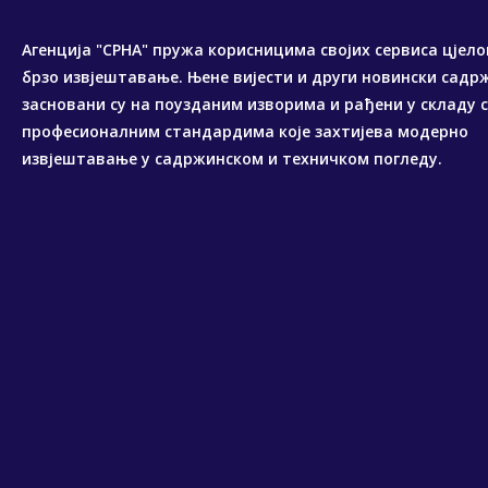
Агенција "СРНА" пружа корисницима својих сервиса цјело
брзо извјештавање. Њене вијести и други новински садр
засновани су на поузданим изворима и рађени у складу 
професионалним стандардима које захтијева модерно
извјештавање у садржинском и техничком погледу.