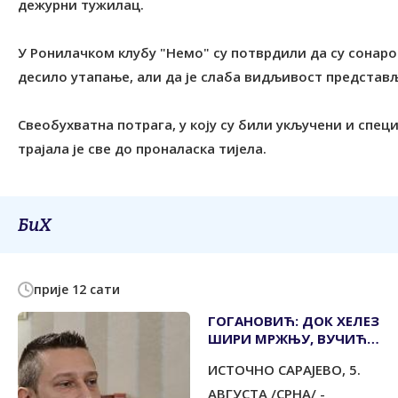
дежурни тужилац.
У Ронилачком клубу "Немо" су потврдили да су сонар
десило утапање, али да је слаба видљивост представ
Свеобухватна потрага, у коју су били укључени и спе
трајала је све до проналаска тијела.
БиХ
прије 12 сати
ГОГАНОВИЋ: ДОК ХЕЛЕЗ
ШИРИ МРЖЊУ, ВУЧИЋА
И ДОДИКА ЧУВА ЉУБАВ
ИСТОЧНО САРАЈЕВО, 5.
СРПСКОГ НАРОДА
АВГУСТА /СРНА/ -