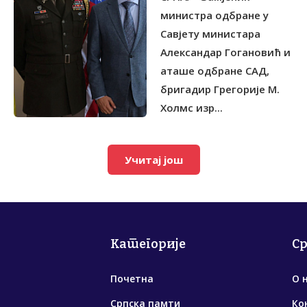
министра одбране у
Савјету министара
Александар Гогановић и
аташе одбране САД,
бригадир Грегорије М.
Холмс изр...
Учитај још
Категорије
С
Почетна
О 
Српска памти
Ко