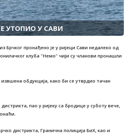
СЕ УTОПИО У САВИ
 из Брчког пронађено је у ријеци Сави недалеко од
ронилачког клуба "Немо" чији су чланови пронашли
и извшена обдукција, како би се утврдио тачан
 дистрикта, пао у ријеку са бродице у суботу вече,
ронаћи.
рчко дистрикта, Гранична полиција БиХ, као и