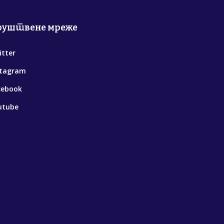
руштвене мреже
itter
stagram
cebook
utube