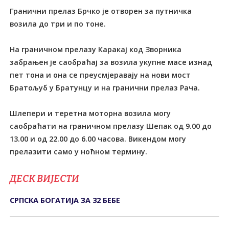
Гранични прелаз Брчко је отворен за путничка
возила до три и по тоне.
На граничном прелазу Каракај код Зворника
забрањен је саобраћај за возила укупне масе изнад
пет тона и она се преусмјеравају на нови мост
Братољуб у Братунцу и на гранични прелаз Рача.
Шлепери и теретна моторна возила могу
саобраћати на граничном прелазу Шепак од 9.00 до
13.00 и од 22.00 до 6.00 часова. Викендом могу
прелазити само у ноћном термину.
ДЕСК ВИЈЕСТИ
СРПСКА БОГАТИЈА ЗА 32 БЕБЕ