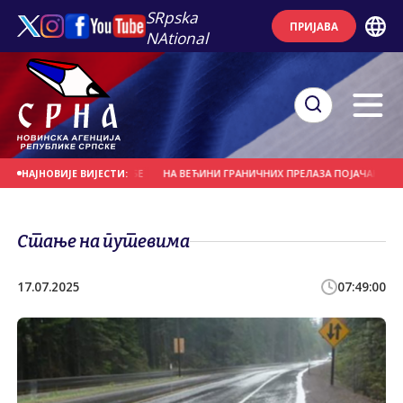
SRpska
ПРИЈАВА
NAtional
КА БОГАТИЈА ЗА 32 БЕБЕ
НА ВЕЋИНИ ГРАНИЧНИХ ПРЕЛАЗА ПОЈАЧАН САОБРА
НАЈНОВИЈЕ ВИЈЕСТИ:
Стање на путевима
17.07.2025
07:49:00