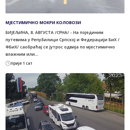
МЈЕСТИМИЧНО МОКРИ КОЛОВОЗИ
БИЈЕЉИНА, 8. АВГУСТА /СРНА/ - На појединим
путевима у Репубилици Српској и Федерацији БиХ /
ФБиХ/ саобраћај се јутрос одвија по мјестимично
влажним или...
прије 1 сат