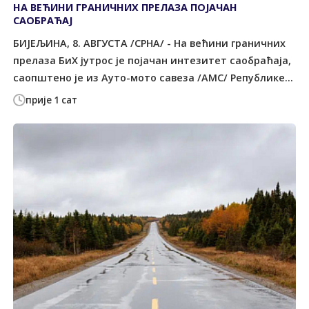
НА ВЕЋИНИ ГРАНИЧНИХ ПРЕЛАЗА ПОЈАЧАН
САОБРАЋАЈ
БИЈЕЉИНА, 8. АВГУСТА /СРНА/ - На већини граничних
прелаза БиХ јутрос је појачан интезитет саобраћаја,
саопштено је из Ауто-мото савеза /АМС/ Републике...
прије 1 сат