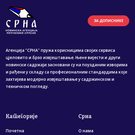
ЗА ДОПИСНИКЕ
Агенција "СРНА" пружа корисницима својих сервиса
цјеловито и брзо извјештавање. Њене вијести и други
новински садржаји засновани су на поузданим изворима
и рађени у складу са професионалним стандардима које
захтијева модерно извјештавање у садржинском и
техничком погледу.
Категорије
Срна
Почетна
О нама