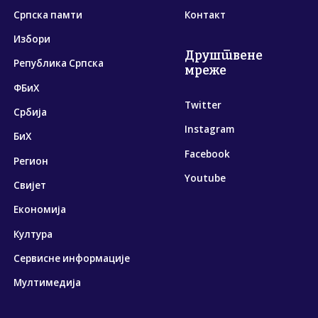
Српска памти
Контакт
Избори
Друштвене
Република Српска
мреже
ФБиХ
Twitter
Србија
Instagram
БиХ
Facebook
Регион
Youtube
Свијет
Економија
Култура
Сервисне информације
Мултимедија