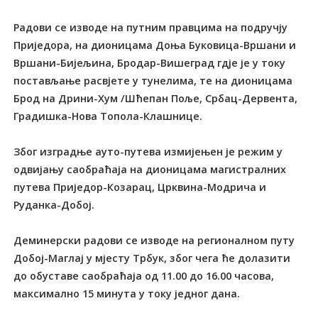
Радови се изводе на путним правцима на подручју
Приједора, на дионицама Доња Буковица-Вршани и
Вршани-Бијељина, Бродар-Вишеград гдје је у току
постављање расвјете у тунелима, те на дионицама
Брод на Дрини-Хум /Шћепан Поље, Србац-Дервента,
Градишка-Нова Топола-Клашнице.
Због изградње ауто-путева измијењен је режим у
одвијању саобраћаја на дионицама магистралних
путева Приједор-Козарац, Црквина-Модрича и
Руданка-Добој.
Деминерски радови се изводе на регионалном путу
Добој-Маглај у мјесту Трбук, због чега ће долазити
до обуставе саобраћаја од 11.00 до 16.00 часова,
максимално 15 минута у току једног дана.