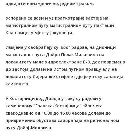
одвијати наизмјенично, једном траком.
Успорено се вози и уз краткотрајне застоје на
магистралном путу магистралном путу Лакташи-
Клашнице, у мјесту Јакуповци.
Измјене у саобраћају су, због радова, на дионици
магисталног пута Добро Поље-Миљевина на
локалитету мале хидроелектране Б-3, док повремено
до застоја долази на истом путном правцу али на
локалитету Сијерачке стијене гдје је у току санација
клизишта.
У Костајници код Добоја у току су радови у
каменолому "Грапска-Костајница" због чега
свакодневно од 10.00 до 16.00 часова долази до
привремених обустава саобраћаја на регионалном
путу Добој-Модрича.