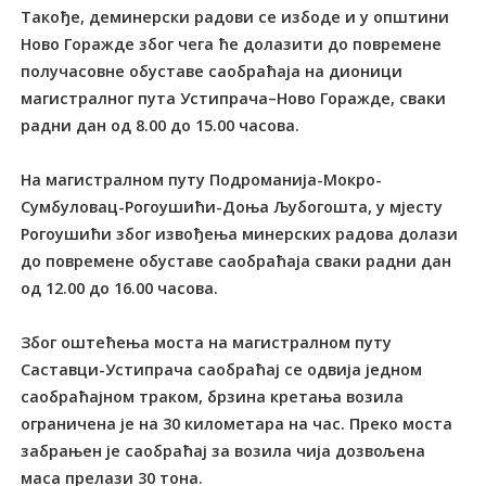
Такође, деминерски радови се избоде и у општини
Ново Горажде због чега ће долазити до повремене
получасовне обуставе саобраћаја на дионици
магистралног пута Устипрача–Ново Горажде, сваки
радни дан од 8.00 до 15.00 часова.
На магистралном путу Подроманија-Мокро-
Сумбуловац-Рогоушићи-Доња Љубогошта, у мјесту
Рогоушићи због извођења минерских радова долази
до повремене обуставе саобраћаја сваки радни дан
од 12.00 до 16.00 часова.
Због оштећења моста на магистралном путу
Саставци-Устипрача саобраћај се одвија једном
саобраћајном траком, брзина кретања возила
ограничена је на 30 километара на час. Преко моста
забрањен је саобраћај за возила чија дозвољена
маса прелази 30 тона.