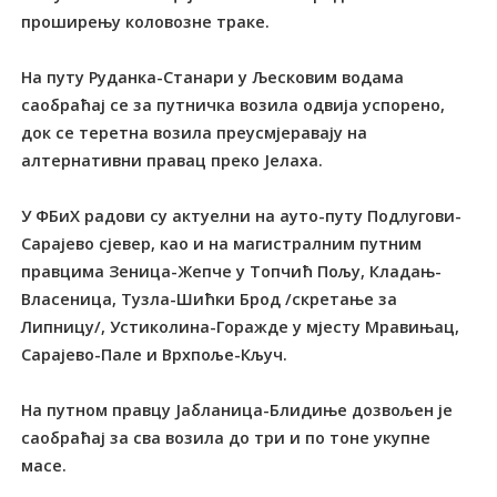
проширењу коловозне траке.
На путу Руданка-Станари у Љесковим водама
саобраћај се за путничка возила одвија успорено,
док се теретна возила преусмјеравају на
алтернативни правац преко Јелаха.
У ФБиХ радови су актуелни на ауто-путу Подлугови-
Сарајево сјевер, као и на магистралним путним
правцима Зеница-Жепче у Топчић Пољу, Кладањ-
Власеница, Тузла-Шићки Брод /скретање за
Липницу/, Устиколина-Горажде у мјесту Мравињац,
Сарајево-Пале и Врхпоље-Кључ.
На путном правцу Јабланица-Блидиње дозвољен је
саобраћај за сва возила до три и по тоне укупне
масе.