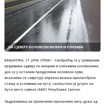
НА СЈЕВЕРУ КОЛОВОЗИ МОКРИ И КЛИЗАВИ
БАЊАЛУКА, 17. ЈУЛА /СРНА/ - Саобраћај се у сјеверним
крајевима одвија по мокрим и клизавим коловозима,
док су у осталим предјелима коловози суви,
возачима се савјетује опрезна вожња прилагођена
стању и условима на путу, саопштено је јутрос из
Ауто-мото савеза /АМС/ Републике Српске.
Задржавања на граничним прелазима нису дужа од