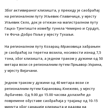
Због активираног клизишта, у прекиду је саобраћај
на регионалном путу Угљевик-Главичице, у мјесту
Угљевик Село, док је отежан на магистралном путу
Гацко-Тјентиште између тунела Чемерно и Сурдуп,
те Фоча-Добро Поље у мјесту Тухаљи.
На регионалном путу Козарац-Мраковица забрањен
је саобраћај за теретна возила, носивости изнад 7,5
тона, због клизишта, а једном траком у дужини од 50
метара вози се регионалним путем Прњавор-Укрина,
у мјесту Вијачани.
Једном траком у дужини од 40 метара вози се
регионалним путем Карановац-Кнежево, у мјесту
Љубачево. Од 9.00 до 15.00 часова долазиће до
повремене обуставе саобраћаја у трајању од 10-15
минута због санације клизишта и радова на