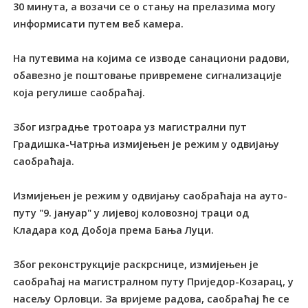
30 минута, а возачи се о стању на прелазима могу
информисати путем веб камера.
На путевима на којима се изводе санациони радови,
обавезно је поштовање привремене сигнализације
која регулише саобраћај.
Због изградње тротоара уз магистрални пут
Градишка-Чатрња измијењен је режим у одвијању
саобраћаја.
Измијењен је режим у одвијању саобраћаја на ауто-
путу "9. јануар" у лијевој коловозној траци од
Кладара код Добоја према Бања Луци.
Због реконструкције раскрснице, измијењен је
саобраћај на магистралном путу Приједор-Козарац, у
насељу Орловци. За вријеме радова, саобраћај ће се