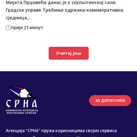
Мијата Прцовића данас је у скупштинској сали
Градске управе Требиње одржана комеморативна
сједница,...
прије 21 минут
Учитај још
ЗА ДОПИСНИКЕ
Агенција "СРНА" пружа корисницима својих сервиса