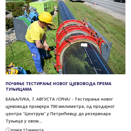
ПОЧИЊЕ ТЕСТИРАЊЕ НОВОГ ЦЈЕВОВОДА ПРЕМА
ТУЊИЦАМА
БАЊАЛУКА, 7. АВГУСТА /СРНА/ - Тестирање новог
цјевовода промјера 700 милиметра, од продајног
центра "Центрум" у Петрићевцу до резервоара
Туњице у овом...
прије 13 минута