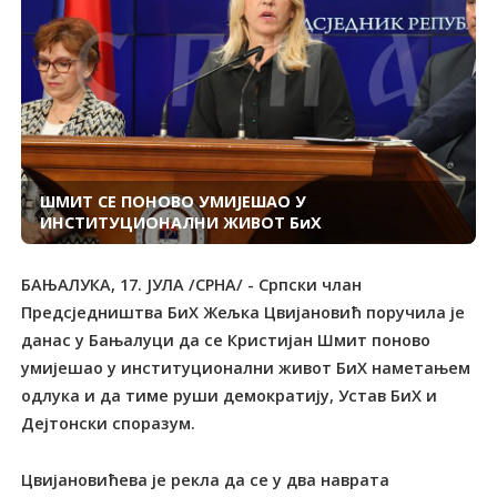
ШМИТ СЕ ПОНОВО УМИЈЕШАО У
ИНСТИТУЦИОНАЛНИ ЖИВОТ БиХ
БАЊАЛУКА, 17. ЈУЛА /СРНА/ - Српски члан
Предсједништва БиХ Жељка Цвијановић поручила је
данас у Бањалуци да се Кристијан Шмит поново
умијешао у институционални живот БиХ наметањем
одлука и да тиме руши демократију, Устав БиХ и
Дејтонски споразум.
Цвијановићева је рекла да се у два наврата