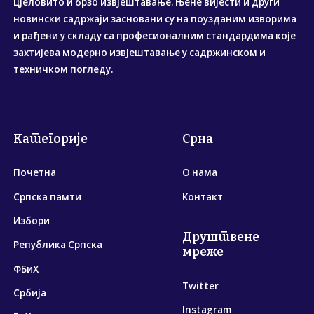
цјеловито и брзо извјештавање. Њене вијести и други
новински садржаји засновани су на поузданим изворима
и рађени у складу са професионалним стандардима које
захтијева модерно извјештавање у садржинском и
техничком погледу.
Категорије
Срна
Почетна
О нама
Српска памти
Контакт
Избори
Друштвене
Република Српска
мреже
ФБиХ
Twitter
Србија
Instagram