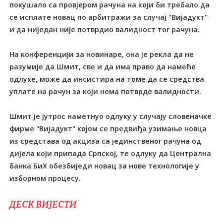
покушало са провјером рачуна на који би требало да
се исплате новац по арбитражи за случај "Вијадукт"
и да ниједан није потврдио валидност тог рачуна.
На конференцији за новинаре, она је рекла да не
разумије да Шмит, све и да има право да намеће
одлуке, може да инсистира на томе да се средства
уплате на рачун за који нема потврде валидности.
Шмит је јутрос наметнуо одлуку у случају словеначке
фирме "Вијадукт" којом се предвиђа узимање новца
из средстава од акциза са јединственог рачуна од
дијела који припада Српској, те одлуку да Централна
банка БиХ обезбиједи новац за нове технологије у
изборном процесу.
ДЕСК ВИЈЕСТИ