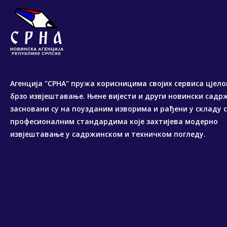
Агенција "СРНА" пружа корисницима својих сервиса цјело
брзо извјештавање. Њене вијести и други новински садр
засновани су на поузданим изворима и рађени у складу 
професионалним стандардима које захтијева модерно
извјештавање у садржинском и техничком погледу.