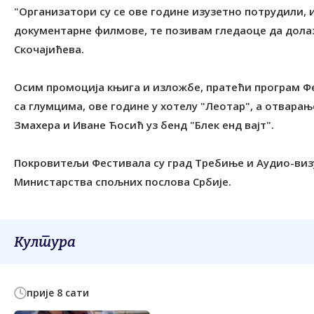
"Организатори су се ове године изузетно потрудили,
документарне филмове, те позивам гледаоце да долазе
Скочајићева.
Осим промоција књига и изложбе, пратећи програм Ф
са глумцима, ове године у хотелу "Леотар", а отвар
Змахера и Иване Ћосић уз бенд "Блек енд вајт".
Покровитељи Фестивала су град Tребиње и Аудио-визу
Министарства спољних послова Србије.
Култура
прије 8 сати