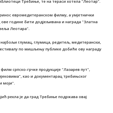
иблиотеци Tребиње, те на тераси хотела "Леотар".
опринос евромедитеранском филму, а умјетнички
 ове године бити додјељивана и награда "Златна
овеља Леотара".
 најбољи глумац, глумица, редитељ, медитерански,
Фестивалу по мишљењу публике добиће ову награду
 филм српско-грчке продукције "Лазарев пут",
ијековима", као и документарац требињског
 моји".
јић рекла је да град Tребиње подржава овај