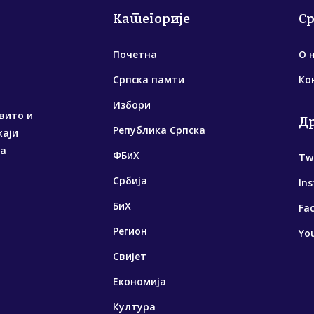
Категорије
С
Почетна
О 
Српска памти
Ко
Избори
вито и
Д
Република Српска
жаји
са
ФБиХ
Tw
Србија
In
БиХ
Fa
Регион
Yo
Свијет
Економија
Култура