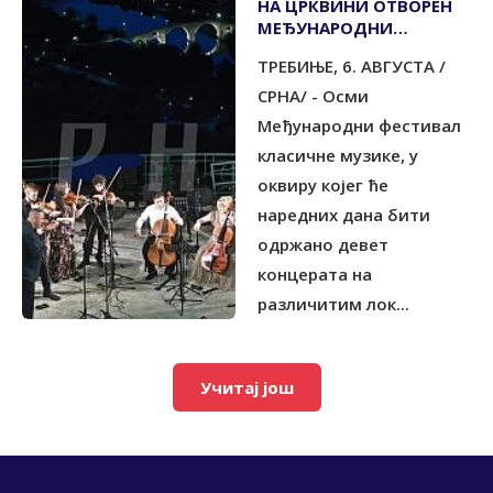
НА ЦРКВИНИ ОТВОРЕН
МЕЂУНАРОДНИ
ФЕСТИВАЛ КЛАСИЧНЕ
ТРЕБИЊЕ, 6. АВГУСТА /
МУЗИКЕ
СРНА/ - Осми
Међународни фестивал
класичне музике, у
оквиру којег ће
наредних дана бити
одржано девет
концерата на
различитим лок...
Учитај још