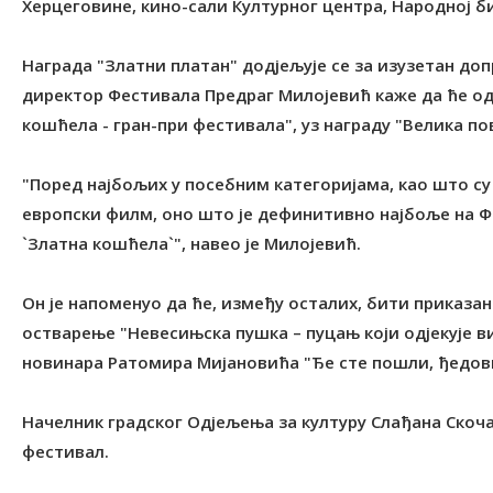
Херцеговине, кино-сали Културног центра, Народној б
Награда "Златни платан" додјељује се за изузетан д
директор Фестивала Предраг Милојевић каже да ће од
кошћела - гран-при фестивала", уз награду "Велика п
"Поред најбољих у посебним категоријама, као што су
европски филм, оно што је дефинитивно најбоље на 
`Златна кошћела`", навео је Милојевић.
Он је напоменуо да ће, између осталих, бити приказан
остварење "Невесињска пушка – пуцањ који одјекује в
новинара Ратомира Мијановића "Ђе сте пошли, ђедови
Начелник градског Одјељења за културу Слађана Скоча
фестивал.