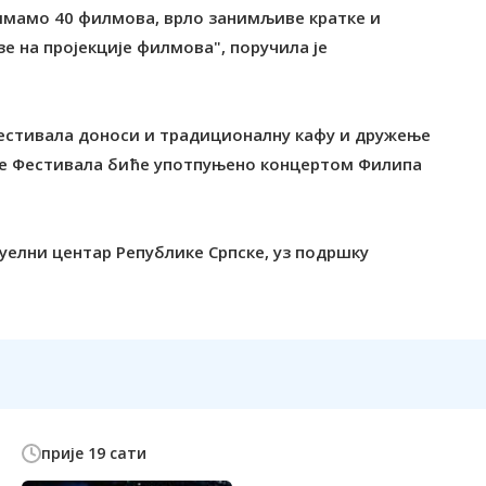
 имамо 40 филмова, врло занимљиве кратке и
 на пројекције филмова", поручила је
естивала доноси и традиционалну кафу и дружење
ање Фестивала биће употпуњено концертом Филипа
елни центар Републике Српске, уз подршку
прије 19 сати