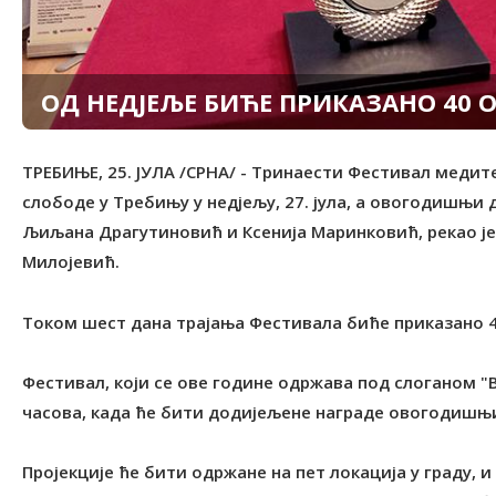
ОД НЕДЈЕЉЕ БИЋЕ ПРИКАЗАНО 40 
ТРЕБИЊЕ, 25. ЈУЛА /СРНА/ - Тринаести Фестивал медит
слободе у Tребињу у недјељу, 27. јула, а овогодишњи
Љиљана Драгутиновић и Ксенија Маринковић, рекао је
Милојевић.
Tоком шест дана трајања Фестивала биће приказано 
Фестивал, који се ове године одржава под слоганом "
часова, када ће бити додијељене награде овогодишњ
Пројекције ће бити одржане на пет локација у граду, и