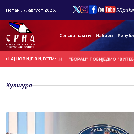
SRpska
Петак , 7. август 2026.
Српска памти
Избори
Републ
НАЈНОВИЈЕ ВИЈЕСТИ:
 НА ДАНАШЊИ ДАН
"БОРАЦ" ПОБИЈЕДИО "ВИТЕБСК" ИЗ 
Култура