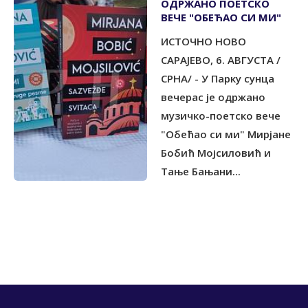
ОДРЖАНО ПОЕТСКО
ВЕЧЕ "ОБЕЋАО СИ МИ"
ИСТОЧНО НОВО
САРАЈЕВО, 6. АВГУСТА /
СРНА/ - У Парку сунца
вечерас је одржано
музичко-поетско вече
"Обећао си ми" Мирјане
Бобић Мојсиловић и
Тање Бањани...