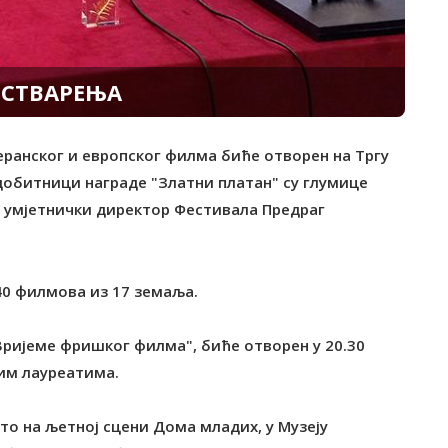
ОСТВАРЕЊА
еранског и европског филма биће отворен на Tргу
 добитници награде "Златни платан" су глумице
 умјетнички директор Фестивала Предраг
40 филмова из 17 земаља.
Вријеме фришког филма", биће отворен у 20.30
им лауреатима.
 то на љетној сцени Дома младих, у Музеју