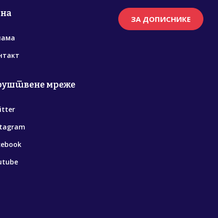
рна
ЗА ДОПИСНИКЕ
нама
нтакт
руштвене мреже
itter
stagram
cebook
utube