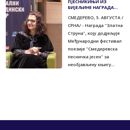
ПЈЕСНИКИЊИ ИЗ
БИЈЕЉИНЕ НАГРАДА
"ЗЛАТНА СТРУНА"
СМЕДЕРЕВО, 5. АВГУСТА /
СРНА/ - Награда "Златна
Струна", коју додјељује
Међународни фестивал
поезије "Смедеревска
песничка јесен" за
необјављену књигу...