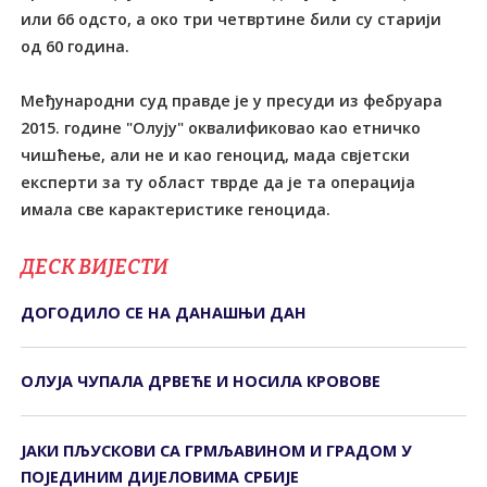
или 66 одсто, а око три четвртине били су старији
од 60 година.
Међународни суд правде је у пресуди из фебруара
2015. године "Олују" оквалификовао као етничко
чишћење, али не и као геноцид, мада свјетски
експерти за ту област тврде да је та операција
имала све карактеристике геноцида.
ДЕСК ВИЈЕСТИ
ДОГОДИЛО СЕ НА ДАНАШЊИ ДАН
ОЛУЈА ЧУПАЛА ДРВЕЋЕ И НОСИЛА КРОВОВЕ
ЈАКИ ПЉУСКОВИ СА ГРМЉАВИНОМ И ГРАДОМ У
ПОЈЕДИНИМ ДИЈЕЛОВИМА СРБИЈЕ