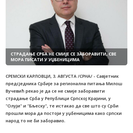
СТРАДАЊЕ СРБА НЕ СМИЈЕ СЕ ЗАБОРАВИТИ, СВЕ
МОРА ПИСАТИ У УЏБЕНИЦИМА
СРЕМСКИ КАРЛОВЦИ, 3. АВГУСТА /СРНА/ - Савјетник
предсједника Србије за регионална питања Милош
Вучевић рекао је да се не смије заборавити
страдање Срба у Републици Српској Крајини, у
"Олуји" и "Бљеску", те истакао да све што су Срби
прошли мора да постоји у уџбеницима како српски
народ то не би заборавио.