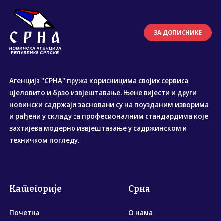
ЗА ДОПИСНИКЕ
Агенција "СРНА" пружа корисницима својих сервиса
цјеловито и брзо извјештавање. Њене вијести и други
новински садржаји засновани су на поузданим изворима
и рађени у складу са професионалним стандардима које
захтијева модерно извјештавање у садржинском и
техничком погледу.
Категорије
Срна
Почетна
О нама