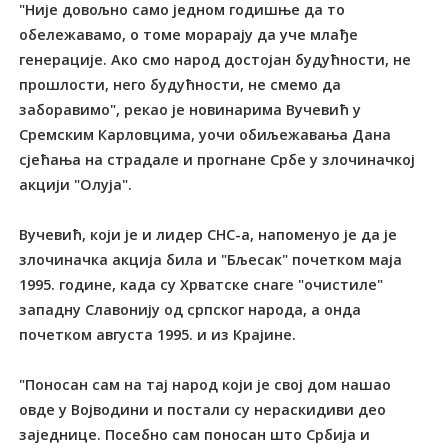
"Није довољно само једном годишње да то
обележавамо, о томе морарају да уче млађе
генерације. Ако смо народ достојан будућности, не
прошлости, него будућности, не смемо да
заборавимо", рекао је новинарима Вучевић у
Сремским Карловцима, уочи обиљежавања Дана
сјећања на страдале и прогнане Србе у злочиначкој
акцији "Олуја".
Вучевић, који је и лидер СНС-a, напоменуо је да је
злочиначка акција била и "Бљесак" почетком маја
1995. године, када су Хрватске снаге "очистиле"
западну Славонију од српског народа, а онда
почетком августа 1995. и из Крајине.
"Поносан сам на тај народ који је свој дом нашао
овде у Војводини и постали су нераскидиви део
заједнице. Посебно сам поносан што Србија и