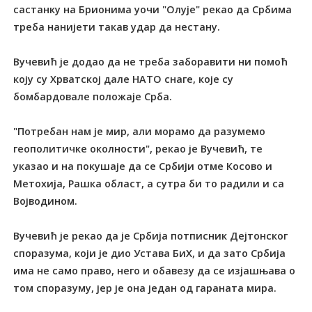
састанку на Брионима уочи "Олује" рекао да Србима
треба нанијети такав удар да нестану.
Вучевић је додао да не треба заборавити ни помоћ
коју су Хрватској дале НАТО снаге, које су
бомбардовале положаје Срба.
"Потребан нам је мир, али морамо да разумемо
геополитичке околности", рекао је Вучевић, те
указао и на покушаје да се Србији отме Косово и
Метохија, Рашка област, а сутра би то радили и са
Војводином.
Вучевић је рекао да је Србија потписник Дејтонског
споразума, који је дио Устава БиХ, и да зато Србија
има не само право, него и обавезу да се изјашњава о
том споразуму, јер је она један од гараната мира.