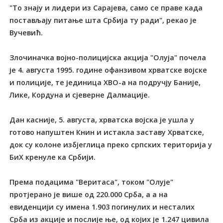
"То знају и лидери из Сарајева, само се праве када
постављају питање шта Србија ту ради", рекао је
Вучевић.
Злочиначка војно-полицијска акција "Олуја" почела
је 4. августа 1995. године офанзивом хрватске војске
и полиције, те јединица ХВО-а на подручју Баније,
Лике, Кордуна и сјеверне Далмације.
Дан касније, 5. августа, хрватска војска је ушла у
готово напуштен Книн и истакла заставу Хрватске,
док су колоне избјеглица преко српских територија у
БиХ кренуле ка Србији.
Према подацима "Веритаса", током "Олује"
протјерано је више од 220.000 Срба, а а на
евиденцији су имена 1.903 погинулих и несталих
Срба из акције и послије ње, од којих је 1.247 цивила