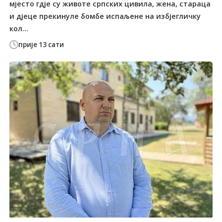
мјесто гдје су животе српских цивила, жена, стараца
и дјеце прекинуле бомбе испаљене на избјегличку
кол...
прије 13 сати