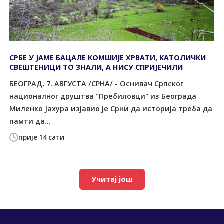
СРБЕ У ЈАМЕ БАЦАЛЕ КОМШИЈЕ ХРВАТИ, КАТОЛИЧКИ
СВЕШТЕНИЦИ ТО ЗНАЛИ, А НИСУ СПРИЈЕЧИЛИ
БЕОГРАД, 7. АВГУСТА /СРНА/ - Оснивач Српског
националног друштва "Пребиловци" из Београда
Миленко Јахура изјавио је Срни да историја треба да
памти да...
прије 14 сати
Учитај још