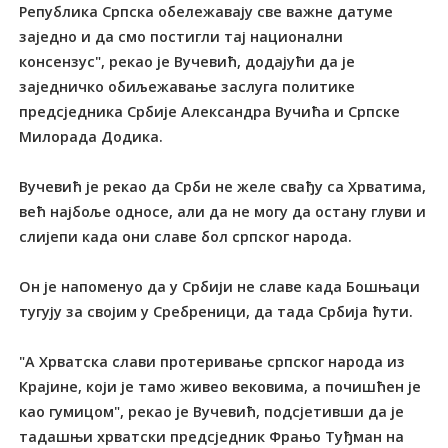
Република Српска обележавају све важне датуме
заједно и да смо постигли тај национални
консензус", рекао је Вучевић, додајући да је
заједничко обиљежавање заслуга политике
предсједника Србије Александра Вучића и Српске
Милорада Додика.
Вучевић је рекао да Срби не желе свађу са Хрватима,
већ најбоље односе, али да не могу да остану глуви и
слијепи када они славе бол српског народа.
Он је напоменуо да у Србији не славе када Бошњаци
тугују за својим у Сребреници, да тада Србија ћути.
"А Хрватска слави протеривање српског народа из
Крајине, који је тамо живео вековима, а почишћен је
као гумицом", рекао је Вучевић, подсјетивши да је
тадашњи хрватски предсједник Фрањо Туђман на