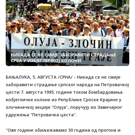
НИКАДА СЕ НЕ СМИЈЕ ЗАБОРАВИТИ СТРАДАЊЕ
СРБА У ИЗБЈЕГЛИЧКОЈ КОЛОНИ
БАЊАЛУКА, 5. АВГУСТА /СРНА/ - Никада се не смије
заборавити страдање српског народа на Петровачкој
цести 7. августа 1995. године током бомбардовања
избјегличке колоне из Републике Српске Крајине у
злочиначкој акцији "Олуја", поручују из Завичајног
удружења "Петровачка цеста".
"Ове године обиљежавамо 30 година од прогона и