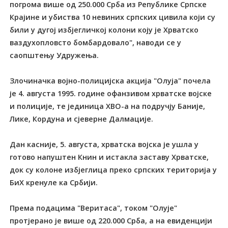
погрома више од 250.000 Срба из Републике Српске
Крајине и убиства 10 невиних српских цивила који су
били у дугој избјегличкој колони коју је Хрватско
ваздухопловсто бомбардовало", наводи се у
саопштењу Удружења.
Злочиначка војно-полицијска акција "Олуја" почела
је 4. августа 1995. године офанзивом хрватске војске
и полиције, те јединица ХВО-а на подручју Баније,
Лике, Кордуна и сјеверне Далмације.
Дан касније, 5. августа, хрватска војска је ушла у
готово напуштен Книн и истакла заставу Хрватске,
док су колоне избјеглица преко српских територија у
БиХ кренуле ка Србији.
Према подацима "Веритаса", током "Олује"
протјерано је више од 220.000 Срба, а на евиденцији