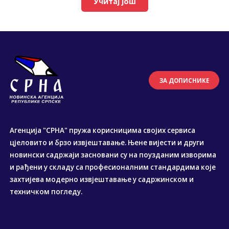
Учитај још
ЗА ДОПИСНИКЕ
Агенција "СРНА" пружа корисницима својих сервиса
цјеловито и брзо извјештавање. Њене вијести и други
новински садржаји засновани су на поузданим изворима
и рађени у складу са професионалним стандардима које
захтијева модерно извјештавање у садржинском и
техничком погледу.