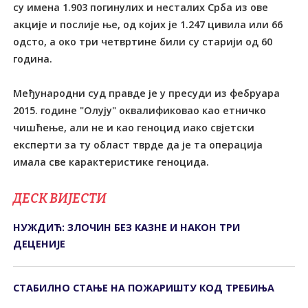
су имена 1.903 погинулих и несталих Срба из ове
акције и послије ње, од којих је 1.247 цивила или 66
одсто, а око три четвртине били су старији од 60
година.
Међународни суд правде је у пресуди из фебруара
2015. године "Олују" оквалификовао као етничко
чишћење, али не и као геноцид иако свјетски
експерти за ту област тврде да је та операција
имала све карактеристике геноцида.
ДЕСК ВИЈЕСТИ
НУЖДИЋ: ЗЛОЧИН БЕЗ КАЗНЕ И НАКОН ТРИ
ДЕЦЕНИЈЕ
СТАБИЛНО СТАЊЕ НА ПОЖАРИШТУ КОД ТРЕБИЊА