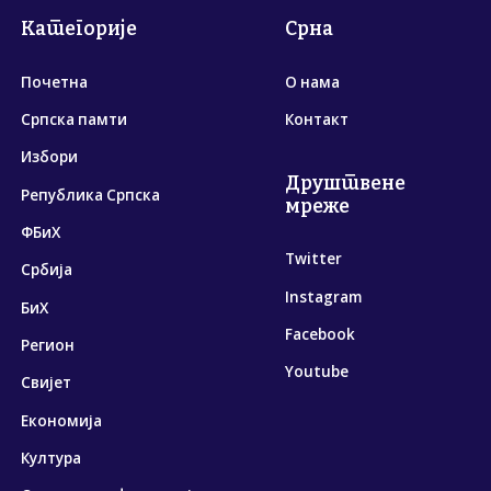
Категорије
Срна
Почетна
О нама
Српска памти
Контакт
Избори
Друштвене
Република Српска
мреже
ФБиХ
Twitter
Србија
Instagram
БиХ
Facebook
Регион
Youtube
Свијет
Економија
Култура