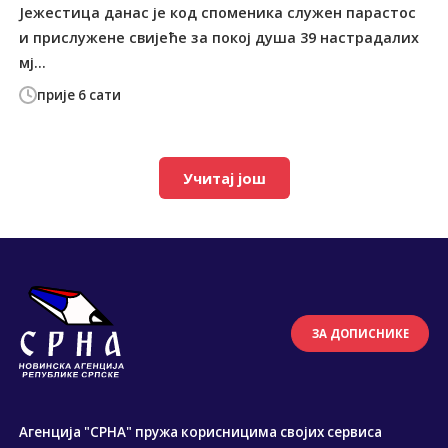
Јежестица данас је код споменика служен парастос
и прислужене свијеће за покој душа 39 настрадалих
мј...
прије 6 сати
Учитај још
ЗА ДОПИСНИКЕ
Агенција "СРНА" пружа корисницима својих сервиса