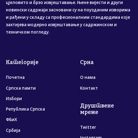
цјеловито и брзо извјештавање. Њене вијести и други
новински садржаји засновани су на поузданим изворима
и рађени у складу са професионалним стандардима које
захтијева модерно извјештавање у садржинском и
техничком погледу.
Категорије
Срна
Почетна
О нама
Српска памти
Контакт
Избори
Друштвене
Република Српска
мреже
ФБиХ
Twitter
Србија
Instagram