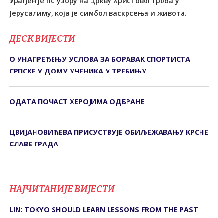
Урађен је по узору на Цркву Христовог гроба у
Јерусалиму, која је симбол васкрсења и живота.
ДЕСК ВИЈЕСТИ
О УНАПРЕЂЕЊУ УСЛОВА ЗА БОРАВАК СПОРТИСТА
СРПСКЕ У ДОМУ УЧЕНИКА У ТРЕБИЊУ
ОДАТА ПОЧАСТ ХЕРОЈИМА ОДБРАНЕ
ЦВИЈАНОВИЋЕВА ПРИСУСТВУЈЕ ОБИЉЕЖАВАЊУ КРСНЕ
СЛАВЕ ГРАДА
НАЈЧИТАНИЈЕ ВИЈЕСТИ
LIN: TOKYO SHOULD LEARN LESSONS FROM THE PAST