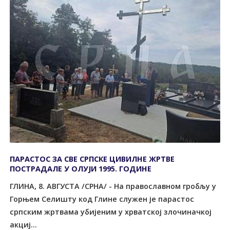
ПАРАСТОС ЗА СВЕ СРПСКЕ ЦИВИЛНЕ ЖРТВЕ
ПОСТРАДАЛЕ У ОЛУЈИ 1995. ГОДИНЕ
ГЛИНА, 8. АВГУСTА /СРНА/ - На православном гробљу у
Горњем Селишту код Глине служен је парастос
српским жртвама убијеним у хрватској злочиначкој
акциј...