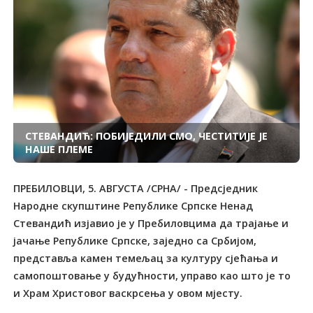
СТЕВАНДИЋ: ПОБИЈЕДИЛИ СМО, ЧЕСТИТИЈЕ ЈЕ
НАШЕ ПЛЕМЕ
ПРЕБИЛОВЦИ, 5. АВГУСТА /СРНА/ - Предсједник
Народне скупштине Републике Српске Ненад
Стевандић изјавио је у Пребиловцима да трајање и
јачање Републике Српске, заједно са Србијом,
представља камен темељац за културу сјећања и
самопоштовање у будућности, управо као што је то
и Храм Христовог васкрсења у овом мјесту.