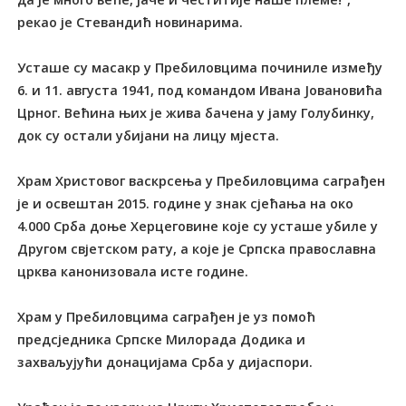
рекао је Стевандић новинарима.
Усташе су масакр у Пребиловцима починиле између
6. и 11. августа 1941, под командом Ивана Јовановића
Црног. Већина њих је жива бачена у јаму Голубинку,
док су остали убијани на лицу мјеста.
Храм Христовог васкрсења у Пребиловцима саграђен
је и освештан 2015. године у знак сјећања на око
4.000 Срба доње Херцеговине које су усташе убиле у
Другом свјетском рату, а које је Српска православна
црква канонизовала исте године.
Храм у Пребиловцима саграђен је уз помоћ
предсједника Српске Милорада Додика и
захваљујући донацијама Срба у дијаспори.