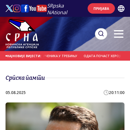
SRpska
ПРИЈАВА
NAtional
СТА СРПСКЕ У ДОМУ УЧЕНИКА У ТРЕБИЊУ
ОДАТА ПОЧАСТ ХЕРОЈИМА ОДБРА
НАЈНОВИЈЕ ВИЈЕСТИ:
Српска памти
05.08.2025
20:11:00