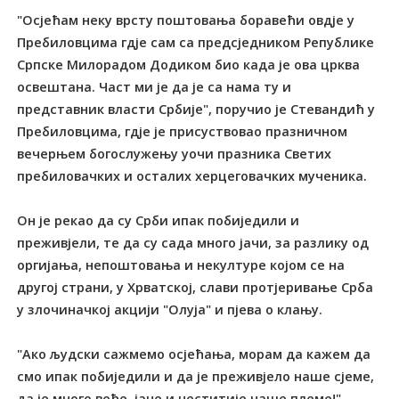
"Осјећам неку врсту поштовања боравећи овдје у
Пребиловцима гдје сам са предсједником Републике
Српске Милорадом Додиком био када је ова црква
освештана. Част ми је да је са нама ту и
представник власти Србије", поручио је Стевандић у
Пребиловцима, гдје је присуствовао празничном
вечерњем богослужењу уочи празника Светих
пребиловачких и осталих херцеговачких мученика.
Он је рекао да су Срби ипак побиједили и
преживјели, те да су сада много јачи, за разлику од
оргијања, непоштовања и некултуре којом се на
другој страни, у Хрватској, слави протјеривање Срба
у злочиначкој акцији "Олуја" и пјева о клању.
"Ако људски сажмемо осјећања, морам да кажем да
смо ипак побиједили и да је преживјело наше сјеме,
да је много веће, јаче и честитије наше племе!",