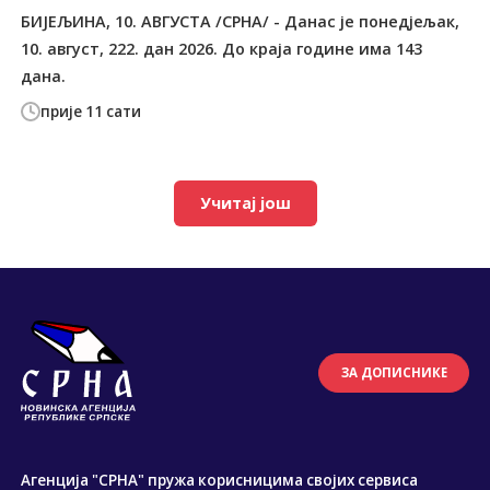
БИЈЕЉИНА, 10. АВГУСТА /СРНА/ - Данас је понедјељак,
10. август, 222. дан 2026. До краја године има 143
дана.
прије 11 сати
Учитај још
ЗА ДОПИСНИКЕ
Агенција "СРНА" пружа корисницима својих сервиса