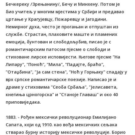
Бечкереку /Зрењанину/, Бечу и Минхену. Потом је
био учитељ у многим мјестима у Србији и предавао
цртање у Крагујевцу, Пожаревцу и Јагодини.
Немирног духа, често је прогањан и отпуштан из
службе. Страстан, плаховите маште и пламених
емоција, бунтован и слободољубив, писао је с
романтичарским патосом пјесме о слободи и
стиховане лирске исповијести. Његове пјесме "На
Липару", "Поноћ", "Мила", "Падајте, браћо",
"Отаџбина", "Ја сам стена", "Ноћ у Горњаку" спадају у
врх српске романтичарске поезије. Написао је и
драме у стиховима "Сеоба Србаља", "Јелисавета,
кнегиња црногорска" и "Станоје Главаш" и око 40
приповиједака.
1883. - Рођен мексички револуционар Емилијано
Сапата, који од 1910. као вођа мексичких сељака
стварао бурну историју мексичке револуције. Борио