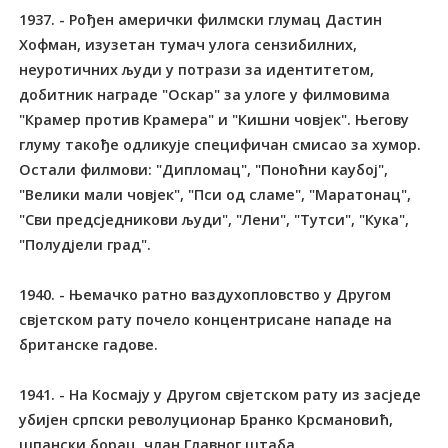
1937. - Рођен амерички филмски глумац Дастин
Хофман, изузетан тумач улога сензибилних,
неуротичних људи у потрази за идентитетом,
добитник награде "Оскар" за улоге у филмовима
"Крамер против Крамера" и "Кишни човјек". Његову
глуму такође одликује специфичан смисао за хумор.
Остали филмови: "Дипломац", "Поноћни каубој",
"Велики мали човјек", "Пси од сламе", "Маратонац",
"Сви предсједникови људи", "Лени", "Тутси", "Кука",
"Полудјели град".
1940. - Њемачко ратно ваздухопловство у Другом
свјетском рату почело концентрисане нападе на
британске гадове.
1941. - На Космају у Другом свјетском рату из засједе
убијен српски револуционар Бранко Крсмановић,
шпански борац, члан Главног штаба