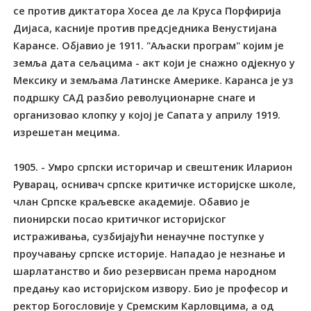
се против диктатора Хосеа де ла Круса Порфирија
Дијаса, касније против предсједника Венустијана
Карансе. Објавио је 1911. "Аљаски програм" којим је
земља дата сељацима - акт који је снажно одјекнуо у
Мексику и земљама Латинске Америке. Каранса је уз
подршку САД разбио револуционарне снаге и
организовао клопку у којој је Сапата у априлу 1919.
изрешетан мецима.
1905. - Умро српски историчар и свештеник Иларион
Руварац, оснивач српске критичке историјске школе,
члан Српске краљевске академије. Обавио је
пионирски посао критичког историјског
истраживања, сузбијајући ненаучне поступке у
проучавању српске историје. Нападао је незнање и
шарлатанство и био резервисан према народном
предању као историјском извору. Био је професор и
ректор Богословије у Сремским Карловцима, а од