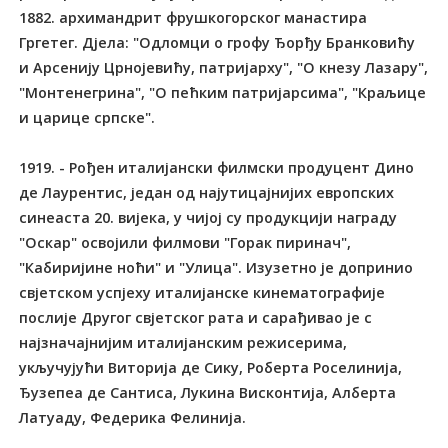
1882. архимандрит фрушкогорског манастира
Гргетег. Дјела: "Одломци о грофу Ђорђу Бранковићу
и Арсенију Црнојевићу, патријарху", "О кнезу Лазару",
"Монтенегрина", "О пећким патријарсима", "Краљице
и царице српске".
1919. - Рођен италијански филмски продуцент Дино
де Лаурентис, један од најутицајнијих европских
синеаста 20. вијека, у чијој су продукцији награду
"Оскар" освојили филмови "Горак пиринач",
"Кабиријине ноћи" и "Улица". Изузетно је допринио
свјетском успјеху италијанске кинематографије
послије Другог свјетског рата и сарађивао је с
најзначајнијим италијанским режисерима,
укључујући Виторија де Сику, Роберта Роселинија,
Ђузепеа де Сантиса, Лукина Висконтија, Алберта
Латуаду, Федерика Фелинија.