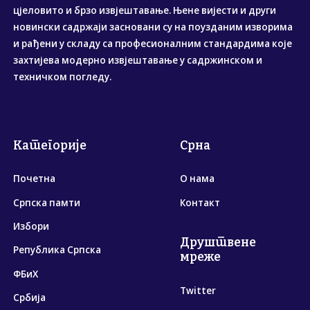
цјеловито и брзо извјештавање. Њене вијести и други
новински садржаји засновани су на поузданим изворима
и рађени у складу са професионалним стандардима које
захтијева модерно извјештавање у садржинском и
техничком погледу.
Категорије
Срна
Почетна
О нама
Српска памти
Контакт
Избори
Друштвене
Република Српска
мреже
ФБиХ
Twitter
Србија