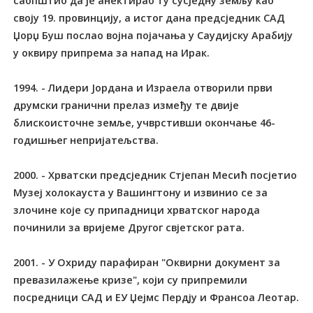
саопштио да је анектирао ту сусједну земљу као
своју 19. провинцију, а истог дана предсједник САД
Џорџ Буш послао војна појачања у Саудијску Арабију
у оквиру припрема за напад на Ирак.
1994. - Лидери Јордана и Израела отворили први
друмски гранични прелаз између те двије
блискоисточне земље, учврстивши окончање 46-
годишњег непријатељства.
2000. - Хрватски предсједник Стјепан Месић посјетио
Музеј холокауста у Вашингтону и извинио се за
злочине које су припадници хрватског народа
починили за вријеме Другог свјетског рата.
2001. - У Охриду парафиран "Оквирни документ за
превазилажење кризе", који су припремили
посредници САД и ЕУ Џејмс Пердју и Франсоа Леотар.