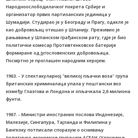
Народноослободилачког покрета Србије и
организатор првих партизанских јединица у
Шумадији. Студирао је у Београду и Прагу, одакле је
као добровољац отишао у Шпанију. Преживио је
рањавање у Шпанском грађанском рату, гдје је био
политички комесар Противтенковске батерије
формиране од југословенских добровољаца.
Посмртно је проглашен народним херојем.
1963. - У спектакуларној "великој пљачки воза" група
британских криминалаца упала у поштански воз
између Глазгова и Лондона и опљачкала 2,6 милиона
фунти.
1967. - Министри иностраних послова Индонезије,
Малезије, Сингапура, Тајланда и Филипина у
Бангкоку потписали споразум о оснивању
политичко-економске групације АСЕАН /Удружење