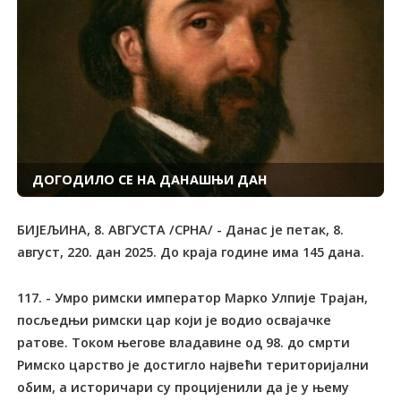
ДОГОДИЛО СЕ НА ДАНАШЊИ ДАН
БИЈЕЉИНА, 8. АВГУСТА /СРНА/ - Данас је петак, 8.
август, 220. дан 2025. До краја године има 145 дана.
117. - Умро римски император Марко Улпије Трајан,
посљедњи римски цар који је водио освајачке
ратове. Током његове владавине од 98. до смрти
Римско царство је достигло највећи територијални
обим, а историчари су процијенили да је у њему