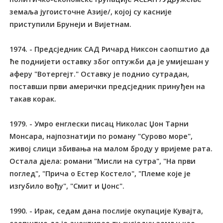
земаља југоисточне Азије/, којој су касније
приступили Брунеји и Вијетнам.
1974. - Предсједник САД Ричард Никсон саопштио да
ће поднијети оставку због оптужби да је умијешан у
аферу "Вотергејт." Оставку је поднио сутрадан,
поставши први амерички предсједник принуђен на
такав корак.
1979. - Умро енглески писац Николас Џон Тарни
Монсара, најпознатији по роману "Сурово море",
живој слици збивања на малом броду у вријеме рата.
Остала дјела: романи "Мисли на сутра", "На први
поглед", "Прича о Естер Костело", "Племе које је
изгубило вођу", "Смит и Џонс".
1990. - Ирак, седам дана послије окупације Кувајта,