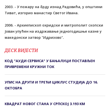
2003. - У пожару на брду изнад Радовића, у општини
Тиват, изгорио манастир Светог Ивана.
2006. - Архиeпискoп охридски и митрополит скопски
Joвaн упућен нa издржaвaњe jeднoгoдишњe кaзнe у
мaкeдoнски зaтвoр "Идризoвo".
ДЕСК ВИЈЕСТИ
КОД "АУДИ СЕРВИСА" У БАЊАЛУЦИ ПОСТАВЉЕН
ПРИВРЕМЕНИ КРУЖНИ ТОК
УПИС НА ДРУГИ И ТРЕЋИ ЦИКЛУС СТУДИЈА ДО 16.
ОКТОБРА
КВАДРАТ НОВОГ СТАНА У СРПСКОЈ 3.193 КМ