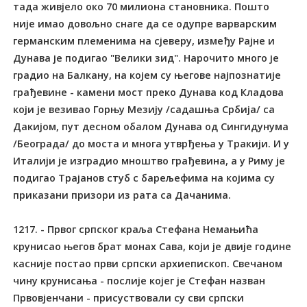
тада живјело око 70 милиона становника. Пошто
није имао довољно снаге да се одупре варварским
германским племенима на сјеверу, између Рајне и
Дунава је подигао "Велики зид". Нарочито много је
градио на Балкану, на којем су његове најпознатије
грађевине - камени мост преко Дунава код Кладова
који је везивао Горњу Мезију /садашња Србија/ са
Дакијом, пут десном обалом Дунава од Сингидунума
/Београда/ до моста и многа утврђења у Тракији. И у
Италији је изградио мноштво грађевина, а у Риму је
подигао Трајанов стуб с барељефима на којима су
приказани призори из рата са Дачанима.
1217. - Првог српског краља Стефана Немањића
крунисао његов брат монах Сава, који је двије године
касније постао први српски архиепископ. Свечаном
чину крунисања - послије којег је Стефан назван
Првовјенчани - присуствовали су сви српски