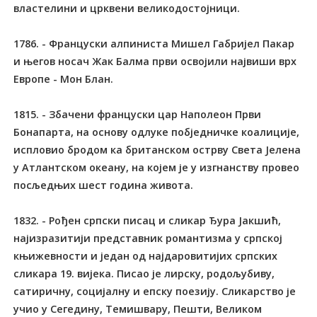
властелини и црквени великодостојници.
1786. - Француски алпиниста Мишел Габријел Пакар
и његов носач Жак Балма први освојили највиши врх
Европе - Мон Блан.
1815. - Збачени француски цар Наполеон Први
Бонапарта, на основу одлуке побједничке коалиције,
испловио бродом ка британском острву Света Јелена
у Атлантском океану, на којем је у изгнанству провео
посљедњих шест година живота.
1832. - Рођен српски писац и сликар Ђура Јакшић,
најизразитији представник романтизма у српској
књижевности и један од најдаровитијих српских
сликара 19. вијека. Писао је лирску, родољубиву,
сатиричну, социјалну и епску поезију. Сликарство је
учио у Сегедину, Темишвару, Пешти, Великом