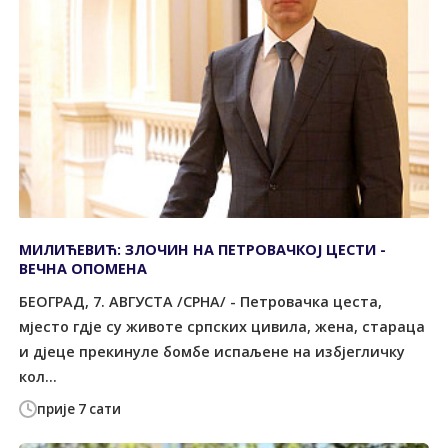
МИЛИЋЕВИЋ: ЗЛОЧИН НА ПЕТРОВАЧКОЈ ЦЕСТИ -
ВЕЧНА ОПОМЕНА
БЕОГРАД, 7. АВГУСТА /СРНА/ - Петровачка цеста,
мјесто гдје су животе српских цивила, жена, стараца
и дјеце прекинуле бомбе испаљене на избјегличку
кол...
прије 7 сати