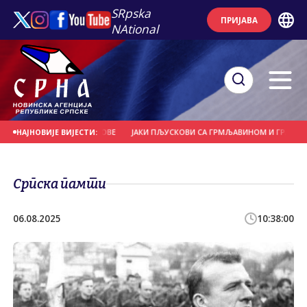
SRpska
ПРИЈАВА
NAtional
ЕЋЕ И НОСИЛА КРОВОВЕ
ЈАКИ ПЉУСКОВИ СА ГРМЉАВИНОМ И ГРАДОМ У ПО
НАЈНОВИЈЕ ВИЈЕСТИ:
Српска памти
06.08.2025
10:38:00