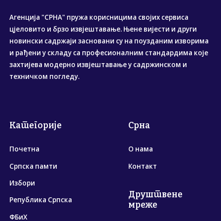
Агенција "СРНА" пружа корисницима својих сервиса
цјеловито и брзо извјештавање. Њене вијести и други
новински садржаји засновани су на поузданим изворима
и рађени у складу са професионалним стандардима које
захтијева модерно извјештавање у садржинском и
техничком погледу.
Категорије
Срна
Почетна
О нама
Српска памти
Контакт
Избори
Друштвене
Република Српска
мреже
ФБиХ