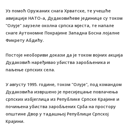
Уз помоћ Оружаних снага Хрватске, те учешће
авијације НАTО-а, Дудаковићеве јединице су током
"Олује" заузеле околна српска мјеста, те напале
снаге Аутономне Покрајине Западна Босна лојалне
Фикрету Абдићу.
Постоје необориви докази да је током војних акција
Дудаковић наређивао убиства заробљеника и
паљење српских села.
У августу 1995. године, током "Олује", под командом
Дудаковића извршено је пресијецање повлачења
српских избјеглица из Републике Српске Крајине и
почињена убиства заробљених Срба на простору
општине Двор у тадашњој Републици Српској
Крајини.