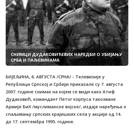
СНИМЦИ ДУДАКОВИЋЕВИХ НАРЕДБИ О УБИЈАЊУ
СРБА И ПАЉЕВИНАМА
БИЈЕЉИНА, 6. АВГУСТА /СРНА/ - Телевизије у
Републици Српској и Србији приказале су 7. августа
2007. године снимак на којем се види како Атиф
Дудаковић, командант Петог корпуса такозване
Армије БиХ /муслиманске војске/, издаје наређења о
спаљивању српских крајишких села у акцији од 14.
до 17. септембра 1995. године.