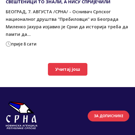
СВЕШТЕНИЦИ ТО ЗНАЛИ, А НИСУ СПРИЈЕЧИЛИ
БЕОГРАД, 7. АВГУСТА /СРНА/ - Оснивач Српског
националног друштва "Пребиловци" из Београда
Миленко Јахура изјавио је Срни да историја треба да
памти да...
прије 8 сати
Учитај још
ЗА ДОПИСНИКЕ