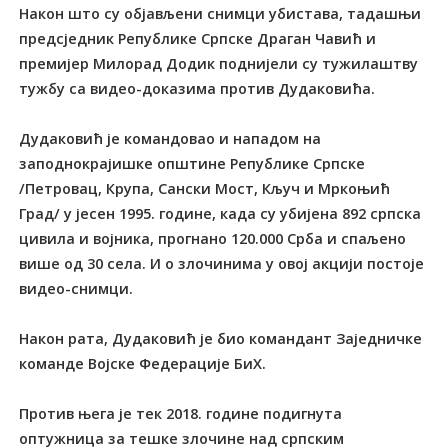
Након што су објављени снимци убистава, тадашњи
предсједник Републике Српске Драган Чавић и
премијер Милорад Додик поднијели су тужилаштву
тужбу са видео-доказима против Дудаковића.
Дудаковић је командовао и нападом на
заподнокрајишке општине Републике Српске
/Петровац, Крупа, Сански Мост, Кључ и Мркоњић
Град/ у јесен 1995. године, када су убијена 892 српска
цивила и војника, прогнано 120.000 Срба и спаљено
више од 30 села. И о злочинима у овој акцији постоје
видео-снимци.
Након рата, Дудаковић је био командант Заједничке
команде Војске Федерације БиХ.
Против њега је тек 2018. године подигнута
оптужница за тешке злочине над српским