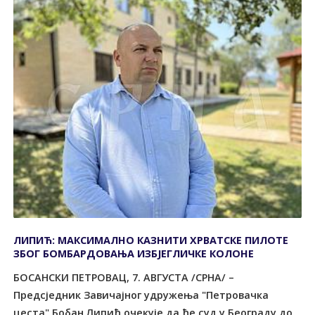
ЛИПИЋ: МАКСИМАЛНО КАЗНИТИ ХРВАТСКЕ ПИЛОТЕ
ЗБОГ БОМБАРДОВАЊА ИЗБЈЕГЛИЧКЕ КОЛОНЕ
БОСАНСКИ ПЕТРОВАЦ, 7. АВГУСТА /СРНА/ –
Предсједник Завичајног удружења "Петровачка
цеста" Бобан Липић очекује да ће суд у Београду до