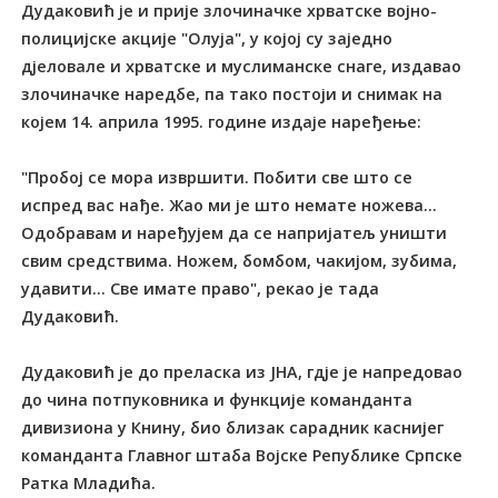
Дудаковић је и прије злочиначке хрватске војно-
полицијске акције "Олуја", у којој су заједно
дјеловале и хрватске и муслиманске снаге, издавао
злочиначке наредбе, па тако постоји и снимак на
којем 14. априла 1995. године издаје наређење:
"Пробој се мора извршити. Побити све што се
испред вас нађе. Жао ми је што немате ножева...
Одобравам и наређујем да се напријатељ уништи
свим средствима. Ножем, бомбом, чакијом, зубима,
удавити... Све имате право", рекао је тада
Дудаковић.
Дудаковић је до преласка из ЈНА, гдје је напредовао
до чина потпуковника и функције команданта
дивизиона у Книну, био близак сарадник каснијег
команданта Главног штаба Војске Републике Српске
Ратка Младића.