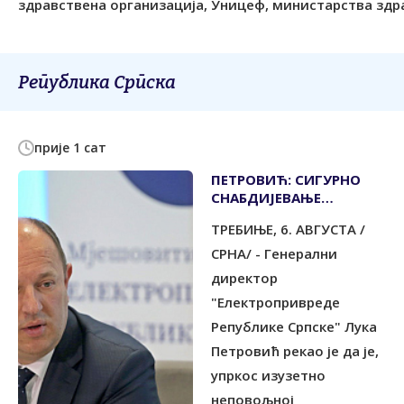
здравствена организација, Уницеф, министарства здр
Република Српска
прије 1 сат
ПЕТРОВИЋ: СИГУРНО
СНАБДИЈЕВАЊЕ
ПОТРОШАЧА
ТРЕБИЊЕ, 6. АВГУСТА /
СРНА/ - Генерални
директор
"Електропривреде
Републике Српске" Лука
Петровић рекао је да је,
упркос изузетно
неповољној