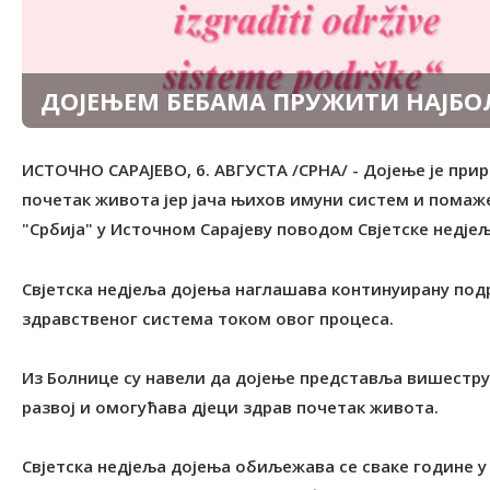
ДОЈЕЊЕМ БЕБАМА ПРУЖИТИ НАЈБ
ИСТОЧНО САРАЈЕВО, 6. АВГУСТА /СРНА/ - Дојење је при
почетак живота јер јача њихов имуни систем и помаже
"Србија" у Источном Сарајеву поводом Свјетске недјељ
Свјетска недјеља дојења наглашава континуирану подр
здравственог система током овог процеса.
Из Болнице су навели да дојење представља вишеструк
развој и омогућава дјеци здрав почетак живота.
Свјетска недјеља дојења обиљежава се сваке године у 