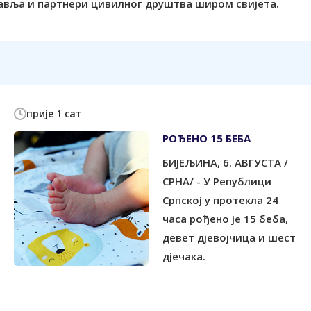
авља и партнери цивилног друштва широм свијета.
прије 1 сат
РОЂЕНО 15 БЕБА
БИЈЕЉИНА, 6. АВГУСТА /
СРНА/ - У Републици
Српској у протекла 24
часа рођено је 15 беба,
девет дјевојчица и шест
дјечака.