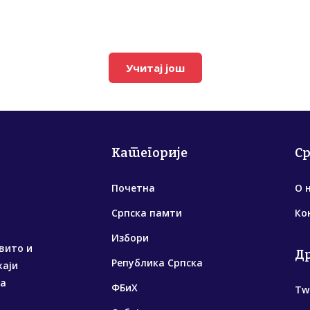
Учитај још
Категорије
С
Почетна
О 
Српска памти
Ко
Избори
вито и
Д
Република Српска
жаји
са
ФБиХ
Tw