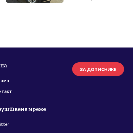
рна
ЗА ДОПИСНИКЕ
нама
нтакт
руштвене мреже
itter