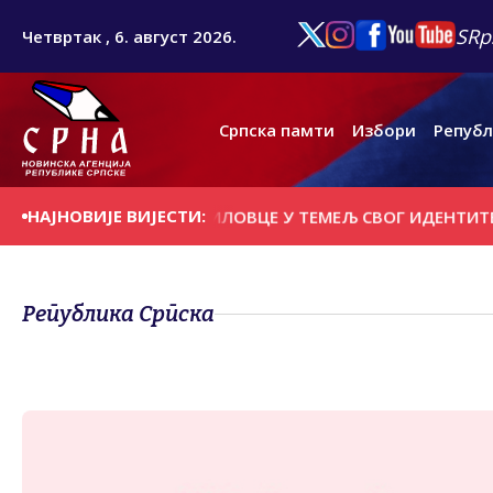
SRp
Четвртак , 6. август 2026.
Српска памти
Избори
Републ
НАЈНОВИЈЕ ВИЈЕСТИ:
РБИ ДА УГРАДЕ ПРЕБИЛОВЦЕ У ТЕМЕЉ СВОГ ИДЕНТИТЕТА
Република Српска