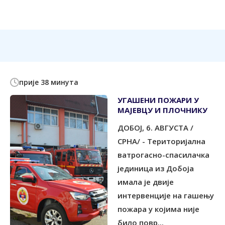
прије 38 минута
УГАШЕНИ ПОЖАРИ У
МАЈЕВЦУ И ПЛОЧНИКУ
ДОБОЈ, 6. АВГУСТА /
СРНА/ - Територијална
ватрогасно-спасилачка
јединица из Добоја
имала је двије
интервенције на гашењу
пожара у којима није
било повр...