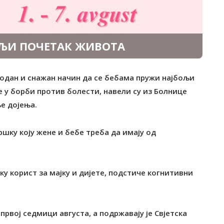
ОЉИ ПОЧЕТАК ЖИВОТА
родан и снажан начин да се бебама пружи најбољи
 у борби против болести, навели су из Болнице
е дојења.
шку коју жене и бебе треба да имају од
у корист за мајку и дијете, подстиче когнитивни
првој седмици августа, а подржавају је Свјетска