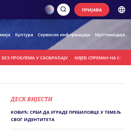
ПРИЈАВА
мија
Култура
Сервисне информације
Мултимедија
 ПРОБЛЕМА У САОБРАЋАЈУ
КИЈЕВ СПРЕМАН НА БИЛО КАКВ
ДЕСК ВИЈЕСТИ
КОВИЋ: СРБИ ДА УГРАДЕ ПРЕБИЛОВЦЕ У ТЕМЕЉ
СВОГ ИДЕНТИТЕТА