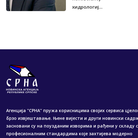
хидрологиј...
Агенција "СРНА" пружа корисницима својих сервиса цјело
брзо извјештавање. Њене вијести и други новински садр
засновани су на поузданим изворима и рађени у складу 
професионалним стандардима које захтијева модерно