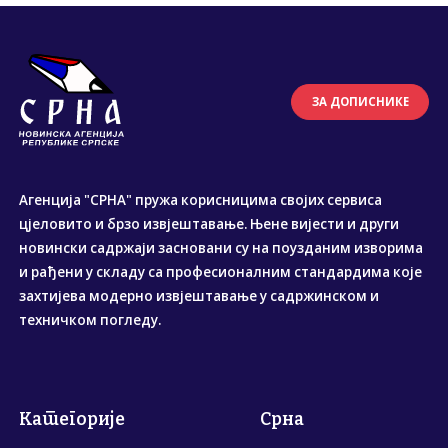
ЗА ДОПИСНИКЕ
Агенција "СРНА" пружа корисницима својих сервиса
цјеловито и брзо извјештавање. Њене вијести и други
новински садржаји засновани су на поузданим изворима
и рађени у складу са професионалним стандардима које
захтијева модерно извјештавање у садржинском и
техничком погледу.
Категорије
Срна