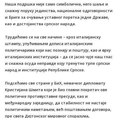
Наша подршка није само симболична, него шаље и
снажну поруку јединства, националне одрговорности
и бриге за очување уставног поретка једне Државе,
као и достојанства српског народа.
Трудићемо се на све начине – кроз италијанску
штампу, упућивањем дописа италијанским
политичарима који нас познају и поштују, као и врху
италијанских институција – да се јасно чује наш глас
и снажна осуда неправде коју тренутно трпе српски
народ и институције Републике Српске.
Подсећамо све стране у БиХ, немачког дипломату
Кристијана Шмита који је био главни покретач ове
политичке противуставне пресуде, као и
међународну заједницу, да стабилност не настаје
политичким наметањем, већ поштовањем договора,
пре свега Дејтонског мировног споразума,