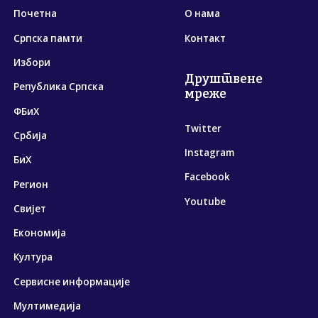
Почетна
О нама
Српска памти
Контакт
Избори
Друштвене
Република Српска
мреже
ФБиХ
Twitter
Србија
Instagram
БиХ
Facebook
Регион
Youtube
Свијет
Економија
Култура
Сервисне информације
Мултимедија