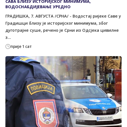
САВА БЛИЗУ ИСTОРИЈСКОГ МИНИМУМА,
ВОДОСНАБДИЈЕВАЊЕ УРЕДНО
ГРАДИШКА, 7. АВГУСТА /СРНА/ - Водостај ријеке Саве у
Градишци близу је историјског минимума, због
дуготрајне суше, речено је Срни из Одсјека цивилне
з...
прије 1 сат