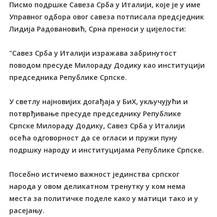
Писмо подршке Савеза Срба у Италији, које је у име
Управног одбора овог савеза потписала предсједник
Лидија Радовановић, Срна преноси у цијелости:
"Савез Срба у Италији изражава забринутост
поводом пресуде Милораду Додику као институцији
председника Републике Српске.
У светлу најновијих догађаја у БиХ, укључујући и
потврђивање пресуде председнику Републике
Српске Милораду Додику, Савез Срба у Италији
осећа одговорност да се огласи и пружи пуну
подршку народу и институцијама Републике Српске.
Посебно истичемо важност јединства српског
народа у овом деликатном тренутку у ком нема
места за политичке поделе како у матици тако и у
расејању.