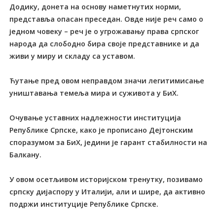
Додику, донета на основу наметнутих норми,
представља опасан преседан. Овде није реч само о
једном човеку – реч је о угрожавању права српског
народа да слободно бира своје представнике и да
живи у миру и складу са уставом.
Ћутање пред овом неправдом значи легитимисање
уништавања темеља мира и суживота у БиХ.
Очување уставних надлежности институција
Републике Српске, како је прописано Дејтонским
споразумом за БиХ, једини је гарант стабилности на
Балкану.
У овом осетљивом историјском тренутку, позивамо
српску дијаспору у Италији, али и шире, да активно
подржи институције Републике Српске.