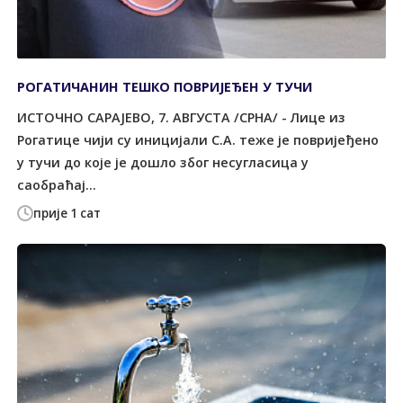
РОГАТИЧАНИН ТЕШКО ПОВРИЈЕЂЕН У ТУЧИ
ИСТОЧНО САРАЈЕВО, 7. АВГУСТА /СРНА/ - Лице из
Рогатице чији су иницијали С.А. теже је повријеђено
у тучи до које је дошло због несугласица у
саобраћај...
прије 1 сат