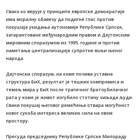
Свако ко верује у принципе европске демократије
има моралну обавезу да подигне глас против
покушаја укидања аутономије Републике Српске,
загарантоване међународним правом и Дејтонским
мировним споразумом из 1995. године и против
наметања централизације супротне вољи њеног
народа.
Дејтонски споразум, на коме почива уставна
структура БиХ, резултат је тешких компромиса и
темељ мира у БиХ после трагичног братоубилачког
рата у коме је живот изгубило стотину хиљада људи.
Сваки покушај његовог ремећења отвара могућност
новог сукоба интереса великих сила на овом
простору.
Пресуда председнику Републике Српске Милораду