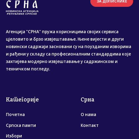
ЗА ДОПИСНИКЕ
Агенција "СРНА" пружа корисницима својих сервиса
цјеловито и брзо извјештавање. Њене вијести и други
новински садржаји засновани су на поузданим изворима
и рађени у складу са професионалним стандардима које
захтијева модерно извјештавање у садржинском и
техничком погледу.
Категорије
Срна
Почетна
О нама
Српска памти
Контакт
Избори