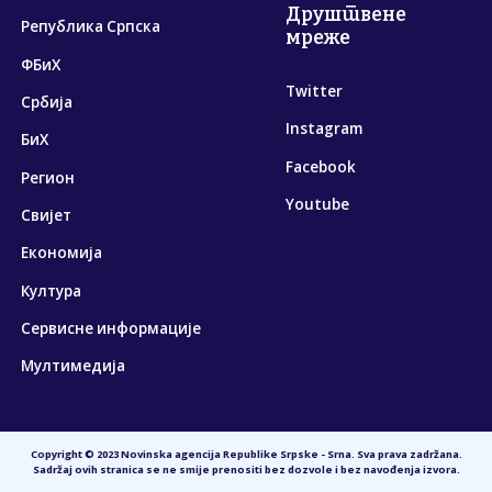
Друштвене
Република Српска
мреже
ФБиХ
Twitter
Србија
Instagram
БиХ
Facebook
Регион
Youtube
Свијет
Економија
Култура
Сервисне информације
Мултимедија
Copyright © 2023 Novinska agencija Republike Srpske - Srna. Sva prava zadržana.
Sadržaj ovih stranica se ne smije prenositi bez dozvole i bez navođenja izvora.