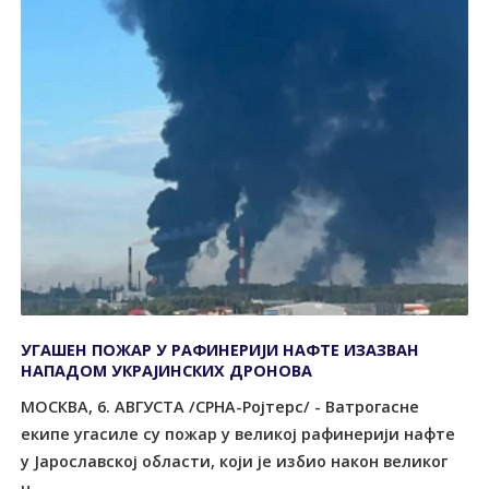
УГАШЕН ПОЖАР У РАФИНЕРИЈИ НАФТЕ ИЗАЗВАН
НАПАДОМ УКРАЈИНСКИХ ДРОНОВА
МОСКВА, 6. АВГУСТА /СРНА-Ројтерс/ - Ватрогасне
екипе угасиле су пожар у великој рафинерији нафте
у Јарославској области, који је избио након великог
н...