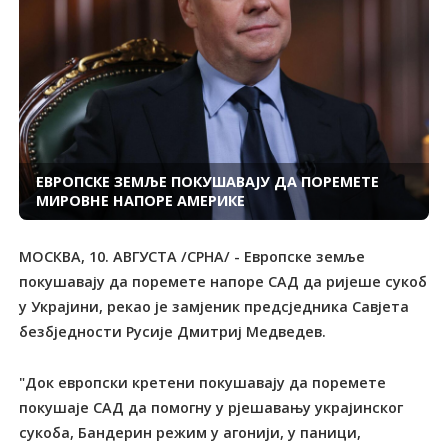
ЕВРОПСКЕ ЗЕМЉЕ ПОКУШАВАЈУ ДА ПОРЕМЕТЕ
МИРОВНЕ НАПОРЕ АМЕРИКЕ
МОСКВА, 10. АВГУСТА /СРНА/ - Европске земље
покушавају да поремете напоре САД да ријеше сукоб
у Украјини, рекао је замјеник предсједника Савјета
безбједности Русије Дмитриј Медведев.
"Док европски кретени покушавају да поремете
покушаје САД да помогну у рјешавању украјинског
сукоба, Бандерин режим у агонији, у паници,