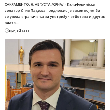
САКРАМЕНТО, 6. АВГУСТА /СРНА/ - Калифорнијски
сенатор Стив Падиља предложио је закон којим би
се увела ограничења за употребу четботова и других
алата...
прије 2 сата