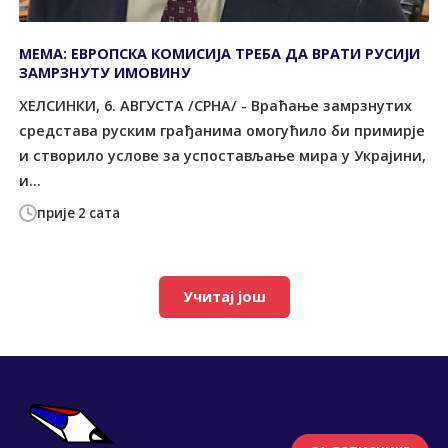
МЕМА: ЕВРОПСКА КОМИСИЈА ТРЕБА ДА ВРАТИ РУСИЈИ
ЗАМРЗНУТУ ИМОВИНУ
ХЕЛСИНКИ, 6. АВГУСТА /СРНА/ - Враћање замрзнутих
средстава руским грађанима омогућило би примирје
и створило услове за успостављање мира у Украјини,
и...
прије 2 сата
Учитај још