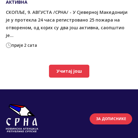
АКТИВНА
СКОПЉЕ, 9. АВГУСТА /СРНА/ - У Сјеверној Македонији
је у протекла 24 часа регистровано 25 пожара на
отвореном, од којих су два још активна, саопштио
је...
прије 2 сата
Учитај још
ЗА ДОПИСНИКЕ