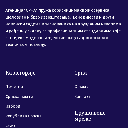
Агенција "СРНА" пружа корисницима својих сервиса
цјеловито и брзо извјештавање. Њене вијести и други
новински садржаји засновани су на поузданим изворима
и рађени у складу са професионалним стандардима које
захтијева модерно извјештавање у садржинском и
техничком погледу.
Категорије
Срна
Почетна
О нама
Српска памти
Контакт
Избори
Друштвене
Република Српска
мреже
ФБиХ