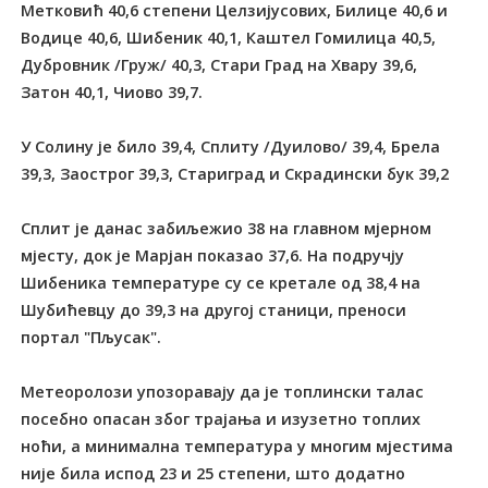
Метковић 40,6 степени Целзијусових, Билице 40,6 и
Водице 40,6, Шибеник 40,1, Каштел Гомилица 40,5,
Дубровник /Груж/ 40,3, Стари Град на Хвару 39,6,
Затон 40,1, Чиово 39,7.
У Солину је било 39,4, Сплиту /Дуилово/ 39,4, Брела
39,3, Заострог 39,3, Стариград и Скрадински бук 39,2
Сплит је данас забиљежио 38 на главном мјерном
мјесту, док је Марјан показао 37,6. На подручју
Шибеника температуре су се кретале од 38,4 на
Шубићевцу до 39,3 на другој станици, преноси
портал "Пљусак".
Метеоролози упозоравају да је топлински талас
посебно опасан због трајања и изузетно топлих
ноћи, а минимална температура у многим мјестима
није била испод 23 и 25 степени, што додатно