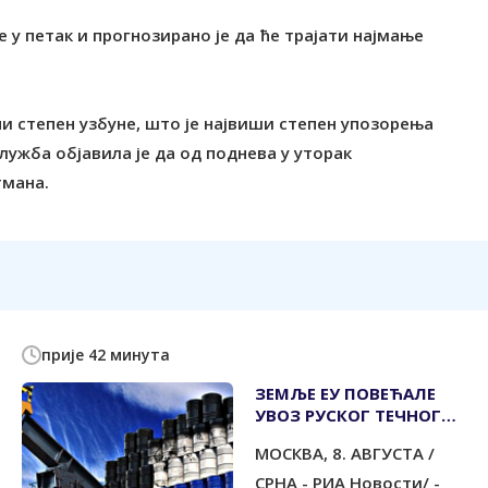
е у петак и прогнозирано је да ће трајати најмање
и степен узбуне, што је највиши степен упозорења
ужба објавила је да од поднева у уторак
тмана.
прије 42 минута
ЗЕМЉЕ ЕУ ПОВЕЋАЛЕ
УВОЗ РУСКОГ ТЕЧНОГ
ПРИРОДНОГ ГАСА
МОСКВА, 8. АВГУСТА /
СРНА - РИА Новости/ -