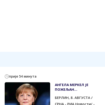
прије 54 минута
АНГЕЛА МЕРКЕЛ ЈЕ
ПОЖЕЉАН
ПРЕДСЈЕДНИК ЗА
БЕРЛИН, 8. АВГУСТА /
ГОТОВО ПОЛОВИНУ
НИЈЕМАЦА
СРНА - РИА Новости/ -