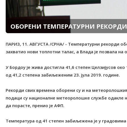
ОБОРЕНИ ТЕМПЕРАТУРНИ РЕКОРДИ 
ПАРИЗ, 11. АВГУСТА /СРНА/ - Температурни рекорди об
захватио нови топлотни талас, а Влада је позвала на о
У Бордоу је жива достигла 41,6 степен Целзијусов око
од 41,2 степена забиљеженим 23. јула 2019. године.
Рекорди свих времена оборени су и на метеоролошким
подаци су националне метеоролошке службе одакле н
да порасте, пренио је АФП.
Температура од 41 степен забиљежена је у градовима 