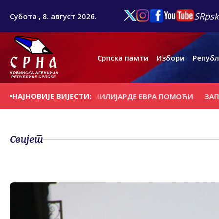
SRpsk
Субота , 8. август 2026.
Српска памти
Избори
Републ
НАЈНОВИЈЕ ВИЈЕСТИ:
ЦИМА ПОТРЕБНЕ МИЛИЈАРДЕ ЕВРА ПОМОЋИ
ЗАПЛИЈЕЊ
Свијет