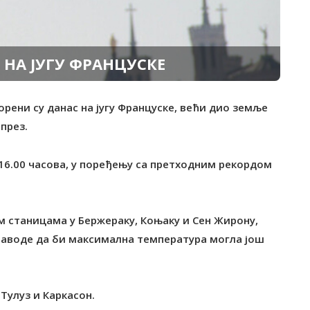
НА ЈУГУ ФРАНЦУСКЕ
орени су данас на југу Француске, већи дио земље
през.
 16.00 часова, у поређењу са претходним рекордом
 станицама у Бержераку, Коњаку и Сен Жирону,
аводе да би максимална температура могла још
Тулуз и Каркасон.