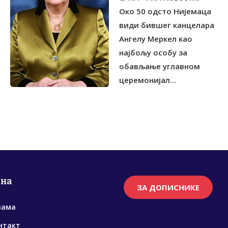
Око 50 одсто Нијемаца
види бившег канцелара
Ангелу Меркел као
најбољу особу за
обављање углавном
церемонијал...
рна
ЗА ДОПИСНИКЕ
нама
нтакт