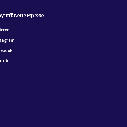
руштвене мреже
itter
stagram
cebook
utube