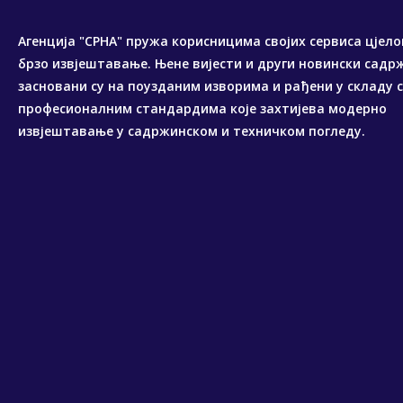
Агенција "СРНА" пружа корисницима својих сервиса цјело
брзо извјештавање. Њене вијести и други новински садр
засновани су на поузданим изворима и рађени у складу 
професионалним стандардима које захтијева модерно
извјештавање у садржинском и техничком погледу.