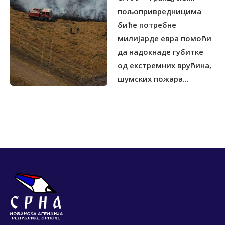
пољопривредницима
биће потребне
милијарде евра помоћи
да надокнаде губитке
од екстремних врућина,
шумских пожара...