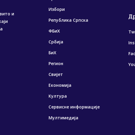
Избори
вито и
Д
Република Српска
жаји
са
ФБиХ
Tw
Србија
In
БиХ
Fa
Регион
Yo
Свијет
Економија
Култура
Сервисне информације
Мултимедија