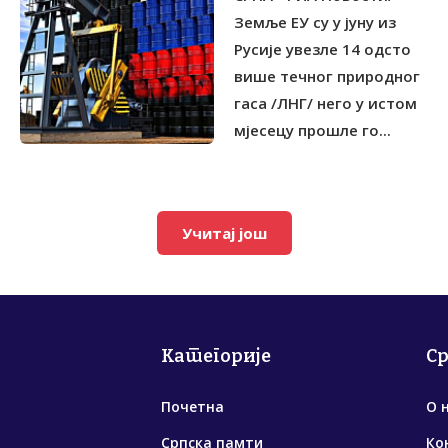
Земље ЕУ су у јуну из
Русије увезле 14 одсто
више течног природног
гаса /ЛНГ/ него у истом
мјесецу прошле го...
Учитај још
Категорије
С
Почетна
О 
Српска памти
Ко