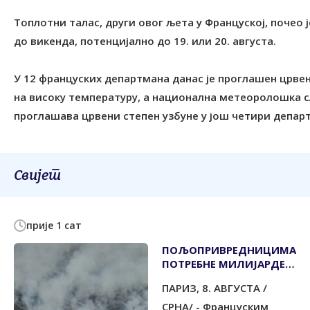
Топлотни талас, други овог љета у Француској, почео ј
до викенда, потенцијално до 19. или 20. августа.
У 12 француских департмана данас је проглашен црвен
на високу температуру, а национална метеоролошка сл
проглашава црвени степен узбуне у још четири депар
Свијет
прије 1 сат
ПОЉОПРИВРЕДНИЦИМА
ПОТРЕБНЕ МИЛИЈАРДЕ
ЕВРА ПОМОЋИ
ПАРИЗ, 8. АВГУСТА /
СРНА/ - Француским