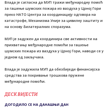
Влада је сагласна да МУП тражи међународну помоћ
за гашење шумских пожара из ваздуха у Црној Гори
преко НАTО Центра за координацију одговора на
катастрофе, Механизма Уније за цивилну заштиту и
на основу билатералних споразума.
МУП је задужен да координира све активности на
прихватању међународне помоћи за гашење
шумских пожара из ваздуха у Црној Гори, наводи се у
једном од закључака.
Влада је задужила МУП да обезбиједи финансијска
средства за покривање трошкова пружене
међународне помоћи.
ДЕСК ВИЈЕСТИ
ДОГОДИЛО СЕ НА ДАНАШЊИ ДАН