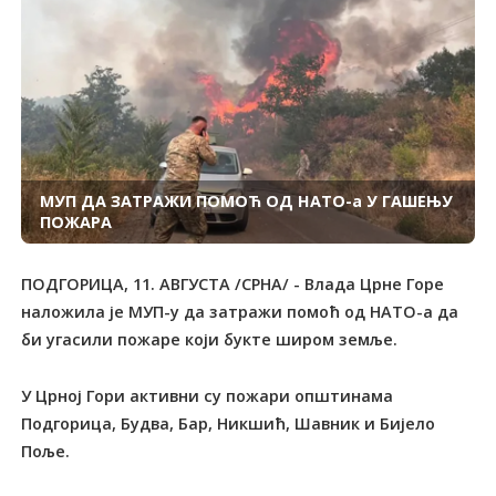
МУП ДА ЗАТРАЖИ ПОМОЋ ОД НАТО-а У ГАШЕЊУ
ПОЖАРА
ПОДГОРИЦА, 11. АВГУСТА /СРНА/ - Влада Црне Горе
наложила је МУП-у да затражи помоћ од НАTО-а да
би угасили пожаре који букте широм земље.
У Црној Гори активни су пожари општинама
Подгорица, Будва, Бар, Никшић, Шавник и Бијело
Поље.