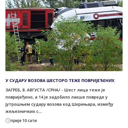
У СУДАРУ ВОЗОВА ШЕСТОРО ТЕЖЕ ПОВРИЈЕЂЕНИХ
ЗАГРЕБ, 8. АВГУСТА /СРНА/ - Шест лица теже је
повријеђено, а 14 је задобило лакше повреде у
јутрошњем судару возова код Шкрињара, између
жељезничких с...
прије 10 сати