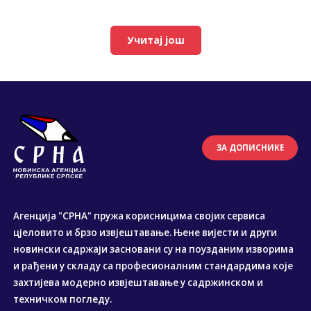
Учитај још
ЗА ДОПИСНИКЕ
Агенција "СРНА" пружа корисницима својих сервиса
цјеловито и брзо извјештавање. Њене вијести и други
новински садржаји засновани су на поузданим изворима
и рађени у складу са професионалним стандардима које
захтијева модерно извјештавање у садржинском и
техничком погледу.