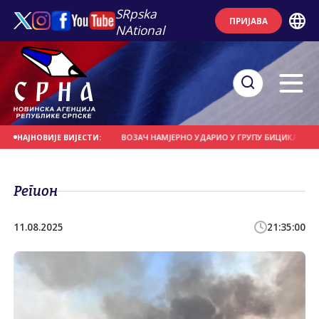
SRpska
ПРИЈАВА
NAtional
 СЕ НА ДАНАШЊИ ДАН
ВОЗАЧ НАМЈЕРНО УДАРИО У ГРУПУ БИЦИКЛИСТА
НАЈНОВИЈЕ ВИЈЕСТИ:
Регион
11.08.2025
21:35:00