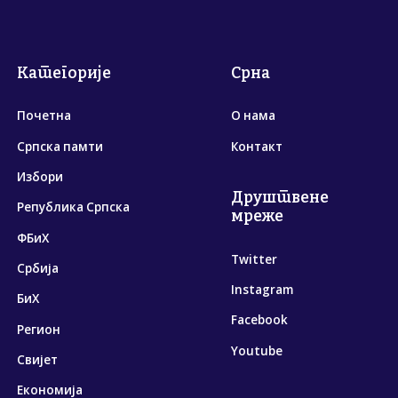
Категорије
Срна
Почетна
О нама
Српска памти
Контакт
Избори
Друштвене
Република Српска
мреже
ФБиХ
Twitter
Србија
Instagram
БиХ
Facebook
Регион
Youtube
Свијет
Економија