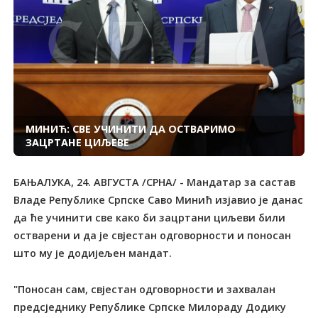
МИНИЋ: СВЕ УЧИНИТИ ДА ОСТВАРИМО
ЗАЦРТАНЕ ЦИЉЕВЕ
БАЊАЛУКА, 24. АВГУСТА /СРНА/ - Мандатар за састав
Владе Републике Српске Саво Минић изјавио је данас
да ће учинити све како би зацртани циљеви били
остварени и да је свјестан одговорности и поносан
што му је додијељен мандат.
"Поносан сам, свјестан одговорности и захвалан
предсједнику Републике Српске Милораду Додику