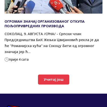
ОГРОМАН ЗНАЧАЈ ОРГАНИЗОВАНОГ ОТКУПА
ПОЉОПРИВРЕДНИХ ПРОИЗВОДА
СОКОЛАЦ, 9. АВГУСТА /СРНА/ - Српски члан
Предсједништва БиХ Жељка Цвијановић рекла је да
ће "Романијска кућа" на Сокоцу бити од огромног
значаја јер ћ...
прије 4 сата
Учитај још