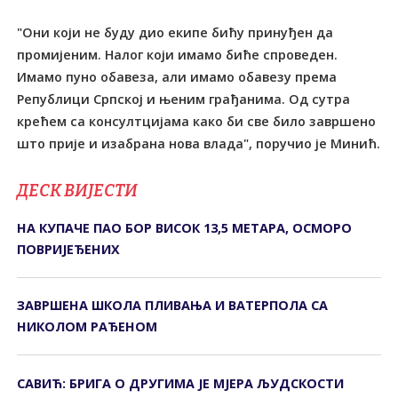
"Они који не буду дио екипе бићу принуђен да
промијеним. Налог који имамо биће спроведен.
Имамо пуно обавеза, али имамо обавезу према
Републици Српској и њеним грађанима. Од сутра
крећем са консултцијама како би све било завршено
што прије и изабрана нова влада", поручио је Минић.
ДЕСК ВИЈЕСТИ
НА КУПАЧЕ ПАО БОР ВИСОК 13,5 МЕТАРА, ОСМОРО
ПОВРИЈЕЂЕНИХ
ЗАВРШЕНА ШКОЛА ПЛИВАЊА И ВАТЕРПОЛА СА
НИКОЛОМ РАЂЕНОМ
САВИЋ: БРИГА О ДРУГИМА ЈЕ МЈЕРА ЉУДСКОСТИ