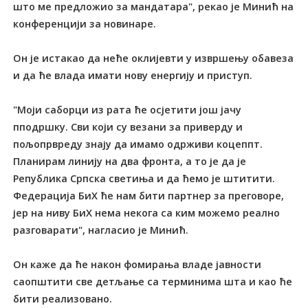
што ме предложио за мандатара", рекао је Минић на
конференцији за новинаре.
Он је истакао да неће оклијевти у извршењу обавеза
и да ће влада имати нову енергију и приступ.
"Моји саборци из рата ће осјетити још јачу
пподршку. Сви који су везани за приверду и
пољопрвреду знају да имамо одрживи коцеппт.
Планирам линију на два фронта, а то је да је
Република Српска светиња и да ћемо је штитити.
Федерација БиХ ће нам бити партнер за преговоре,
јер на ниву БиХ нема некога са ким можемо реално
разговарати", нагласио је Минић.
Он каже да ће након фомирања владе јавности
саопштити све детљање са терминима шта и као ће
бити реализовано.