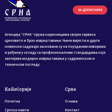
ЗА ДОПИСНИКЕ
Агенција "СРНА" пружа корисницима својих сервиса
цјеловито и брзо извјештавање. Њене вијести и други
новински садржаји засновани су на поузданим изворима
и рађени у складу са професионалним стандардима које
захтијева модерно извјештавање у садржинском и
техничком погледу.
Категорије
Срна
Почетна
О нама
Српска памти
Контакт