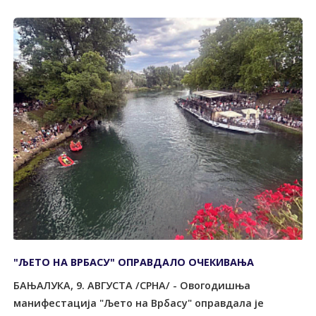
"ЉЕТО НА ВРБАСУ" ОПРАВДАЛО ОЧЕКИВАЊА
БАЊАЛУКА, 9. АВГУСТА /СРНА/ - Овогодишња
манифестација "Љето на Врбасу" оправдала је