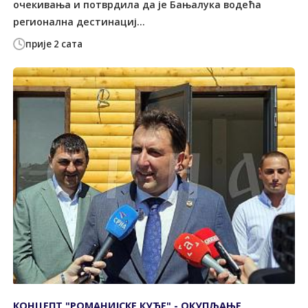
очекивања и потврдила да је Бањалука водећа
регионална дестинациј...
прије 2 сата
КОНЦЕПТ "РОМАНИЈСКЕ КУЋЕ" - ОКУПЉАЊЕ