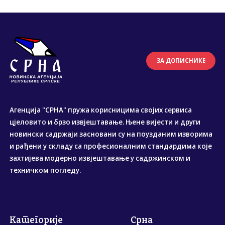
ЗА ДОПИСНИКЕ
Агенција "СРНА" пружа корисницима својих сервиса
цјеловито и брзо извјештавање. Њене вијести и други
новински садржаји засновани су на поузданим изворима
и рађени у складу са професионалним стандардима које
захтијева модерно извјештавање у садржинском и
техничком погледу.
Категорије
Срна