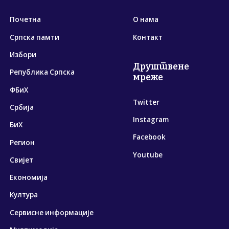
Почетна
О нама
Српска памти
Контакт
Избори
Друштвене
Република Српска
мреже
ФБиХ
Twitter
Србија
Instagram
БиХ
Facebook
Регион
Youtube
Свијет
Економија
Култура
Сервисне информације