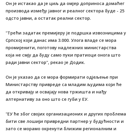
Он је истакао да је циљ да омјер доприноса домаћег
производа између јавног и реалног сектора буде - 25
одсто јавни, а остатак реални сектор.
"Трећи задатак премијеру је подршка извозницима у
Српској који данас има 3.000. Улога владе се мора
промијенити, поготову надлежних министарства
која не смју да буду само пуки пратиоци онога што
ради јавни сектор", рекао је Додик.
Он је указао да се мора формирати одјељење при
Министарству привреде са младим људима који ће
да откривају и освајају нова тржишта и нађу
алтернативу за оно што се губи у ЕУ.
"ЕУ ће због својих организационих и других проблема
бити све лошији привредни партнер у будућности и
зато се морамо окренути ближим регионалним и