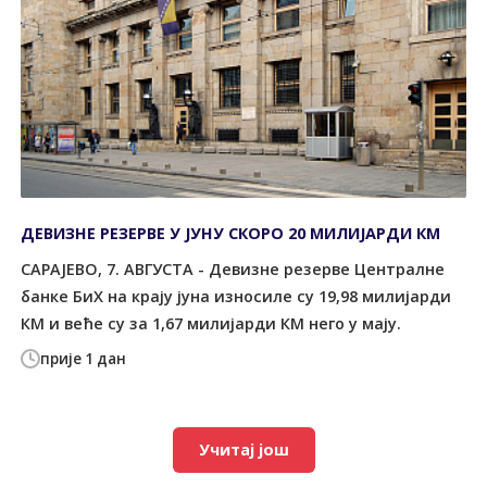
ДЕВИЗНЕ РЕЗЕРВЕ У ЈУНУ СКОРО 20 МИЛИЈАРДИ КМ
САРАЈЕВО, 7. АВГУСТА - Девизне резерве Централне
банке БиХ на крају јуна износиле су 19,98 милијарди
КМ и веће су за 1,67 милијарди КМ него у мају.
прије 1 дан
Учитај још