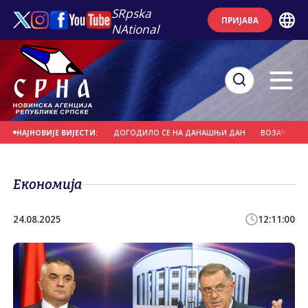
SRpska
ПРИЈАВА
NAtional
СВЕTИ ПАНTЕЛЕЈМОН
ДОГОДИЛО СЕ НА ДАНАШЊИ ДАН
ВОЗАЧ НАМЈЕРН
НАЈНОВИЈЕ ВИЈЕСТИ:
Економија
24.08.2025
12:11:00