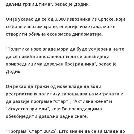
даљим тржиштима", рекао је Додик.
Он је указао да се од 3.000 извозника из Српске, који
се баве извозом хране, енергије и метала, може
створити обиљна економска дипломатија.
"Политика нове владе мора да буде усмјерена на то
да се повећа запосленост и да се обезбиједи
привредницима довољан број радника", рекао је
Додик.
Он рекао да тражи од нове владе да води
рестриктивну политику запошљавања миграната и
да развије програме "Старт", "Активна жена" и
"Искуство вриједи", који ће послодавцима
обезбиједити довољно радне снаге.
"Програм `Старт 20/25`, што значи да се за младе до