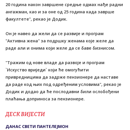
20 година након завршене средње одмах нађе радни
ангажман, као и за оне од 25 година када заврше
факултете", рекао је Додик.
Он је навео да жели да се развије и програм
"Активна жена" за подршку женама које желе да
раде али и онима који желе да се баве бизнисом.
"Тражим од нове владе да развоје и програм
`Искуство вриједи` који ће омогућити
привредницима да задрже пензионере да наставе
да раде код њих под одређеним условима", рекао је
Додик и додао да ће послодавни били ослобођени
плаћања доприноса за пензионере.
ДЕСК ВИЈЕСТИ
ДАНАС СВЕTИ ПАНTЕЛЕЈМОН