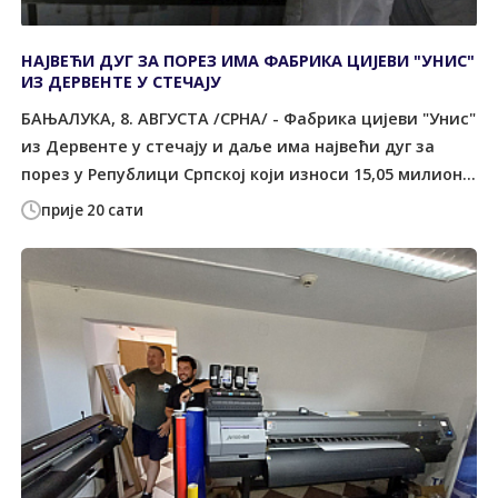
НАЈВЕЋИ ДУГ ЗА ПОРЕЗ ИМА ФАБРИКА ЦИЈЕВИ "УНИС"
ИЗ ДЕРВЕНТЕ У СТЕЧАЈУ
БАЊАЛУКА, 8. АВГУСТА /СРНА/ - Фабрика цијеви "Унис"
из Дервенте у стечају и даље има највећи дуг за
порез у Републици Српској који износи 15,05 милион...
прије 20 сати