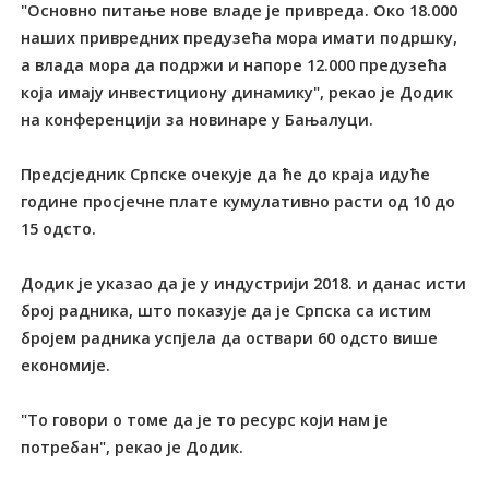
"Основно питање нове владе је привреда. Око 18.000
наших привредних предузећа мора имати подршку,
а влада мора да подржи и напоре 12.000 предузећа
која имају инвестициону динамику", рекао је Додик
на конференцији за новинаре у Бањалуци.
Предсједник Српске очекује да ће до краја идуће
године просјечне плате кумулативно расти од 10 до
15 одсто.
Додик је указао да је у индустрији 2018. и данас исти
број радника, што показује да је Српска са истим
бројем радника успјела да оствари 60 одсто више
економије.
"То говори о томе да је то ресурс који нам је
потребан", рекао је Додик.