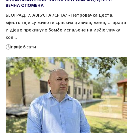
ВЕЧНА ОПОМЕНА
БЕОГРАД, 7. АВГУСТА /СРНА/ - Петровачка цеста,
мјесто гдје су животе српских цивила, жена, стараца
и дјеце прекинуле бомбе испаљене на избјегличку
кол...
прије 6 сати