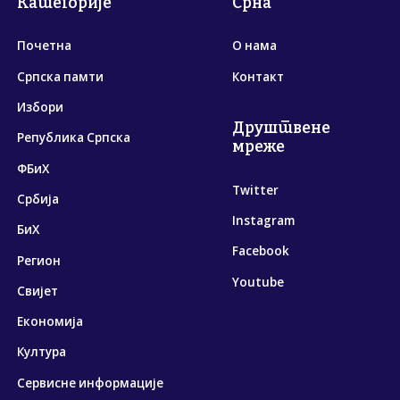
Категорије
Срна
Почетна
О нама
Српска памти
Контакт
Избори
Друштвене
Република Српска
мреже
ФБиХ
Twitter
Србија
Instagram
БиХ
Facebook
Регион
Youtube
Свијет
Економија
Култура
Сервисне информације