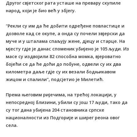
Другог свјетског рата усташе на превару скупиле
народ, који је био већ у збјегу.
"Рекли су им да ће добити одређене повластице и
дозволе кад се окупе, а онда су почели звјерски да
муче и у шталама спаљују жене, дјецу и старце. На
мјесту гдје је данас споменик убијено је 105 људи. Из
масе су издвојили 82 способна момка, вјероватно
бојећи се да ће доћи до побуне, одвели су их два
километра даље гдје су их везали бодњикавом
жицом и спалили", подсјетио је Милетић.
Према његовим ријечима, на трећој локацији, у
непосредној близини, убили су још 17 људи, тако да
су тог дана убијена 204 становника српске
националности из Подгорије и ширег реона овог
села.