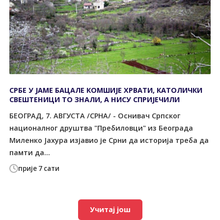
СРБЕ У ЈАМЕ БАЦАЛЕ КОМШИЈЕ ХРВАТИ, КАТОЛИЧКИ
СВЕШТЕНИЦИ ТО ЗНАЛИ, А НИСУ СПРИЈЕЧИЛИ
БЕОГРАД, 7. АВГУСТА /СРНА/ - Оснивач Српског
националног друштва "Пребиловци" из Београда
Миленко Јахура изјавио је Срни да историја треба да
памти да...
прије 7 сати
Учитај још