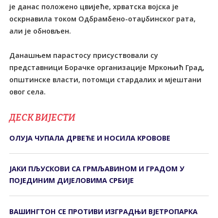
је данас положено цвијеће, хрватска војска је
оскрнавила током Одбрамбено-отаџбинског рата,
али је обновљен.
Данашњем парастосу присуствовали су
представници Борачке организације Мркоњић Град,
општинске власти, потомци стардалих и мјештани
овог села.
ДЕСК ВИЈЕСТИ
ОЛУЈА ЧУПАЛА ДРВЕЋЕ И НОСИЛА КРОВОВЕ
ЈАКИ ПЉУСКОВИ СА ГРМЉАВИНОМ И ГРАДОМ У
ПОЈЕДИНИМ ДИЈЕЛОВИМА СРБИЈЕ
ВАШИНГТОН СЕ ПРОТИВИ ИЗГРАДЊИ ВЈЕТРОПАРКА