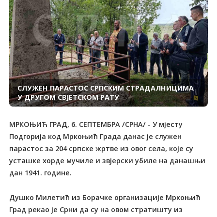
СЛУЖЕН ПАРАСТОС СРПСКИМ СТРАДАЛНИЦИМА
У ДРУГОМ СВЈЕТСКОМ РАТУ
МРКОЊИЋ ГРАД, 6. СЕПТЕМБРА /СРНА/ - У мјесту
Подгорија код Мркоњић Града данас је служен
парастос за 204 српске жртве из овог села, које су
усташке хорде мучиле и звјерски убиле на данашњи
дан 1941. године.
Душко Милетић из Борачке организације Мркоњић
Град рекао је Срни да су на овом стратишту из