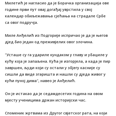
Милетић је нагласио да је Борачка организација ове
године први пут овај догађај уврстила у свој
календар обиљежавања сјећања на страдале Србе
са овог подручја.
Миле Анђелић из Подгорије испричао је да је његов
дјед био један од преживјелих овог злочина.
"Усташе су га удариле кундаком у главу и убациле у
кућу која је запаљена. Кућа је изгорјела, а када је пир
завршен, људи који су остали у збјегу касније су
сишли да виде згаришта и нашли су дједа живог у
кући пуној дима", навео је Анђелић.
Он је истакао да је седамдесетих година на овом
мјесту ученицима држан историјски час.
Споменик жртвама из Другог свјетског рата, на који