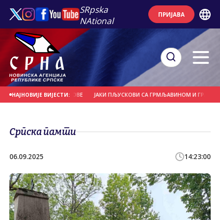
SRpska
ПРИЈАВА
NAtional
ВЕЋЕ И НОСИЛА КРОВОВЕ
ЈАКИ ПЉУСКОВИ СА ГРМЉАВИНОМ И ГРАДОМ У П
НАЈНОВИЈЕ ВИЈЕСТИ:
Српска памти
06.09.2025
14:23:00