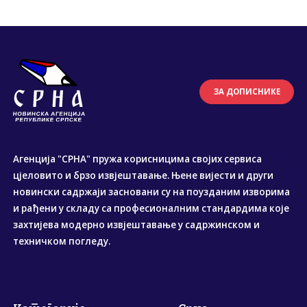
ЗА ДОПИСНИКЕ
Агенција "СРНА" пружа корисницима својих сервиса
цјеловито и брзо извјештавање. Њене вијести и други
новински садржаји засновани су на поузданим изворима
и рађени у складу са професионалним стандардима које
захтијева модерно извјештавање у садржинском и
техничком погледу.