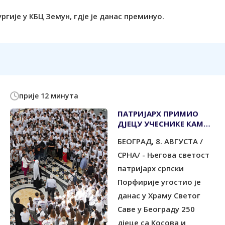
гије у КБЦ Земун, гдје је данас преминуо.
прије 12 минута
ПАТРИЈАРХ ПРИМИО
ДЈЕЦУ УЧЕСНИКЕ КАМПА
"СРБИЈА ТЕ ЗОВЕ"
БЕОГРАД, 8. АВГУСТА /
СРНА/ - Његова светост
патријарх српски
Порфирије угостио је
данас у Храму Светог
Саве у Београду 250
дјеце са Косова и