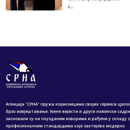
с...
Агенција "СРНА" пружа корисницима својих сервиса цјело
брзо извјештавање. Њене вијести и други новински садр
засновани су на поузданим изворима и рађени у складу 
професионалним стандардима које захтијева модерно