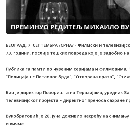
ПРЕМИНУО РЕДИТЕЉ МИХАИЛО В
БЕОГРАД, 7. СЕПТЕМБРА /СРНА/ - Филмски и телевизиј
73. години, послије тешких повреда које је задобио н
Публика га памти по чувеним серијама и филмовима, 
"Полицајац с Петловог брда", "Отворена врата", "Стиж
Био је директор Позоришта на Теразијама, уредник З
телевизијског пројекта – директног преноса сахране п
Вукобратовић је 28. јуна доживио несрећу на снимању 
и кичме.