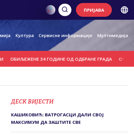
ПРИЈАВА
мија
Култура
Сервисне информације
Мултимедија
ОБИЉЕЖЕНЕ 34 ГОДИНЕ ОД ОДБРАНЕ ГРАДА
ОТВАРАЊЕ 
ДЕСК ВИЈЕСТИ
КАШИКОВИЋ: ВАТРОГАСЦИ ДАЛИ СВОЈ
МАКСИМУМ ДА ЗАШТИТЕ СВЕ