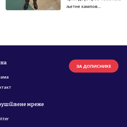
љетне кампов...
рна
ЗА ДОПИСНИКЕ
нама
нтакт
руштвене мреже
itter