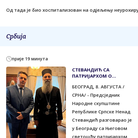
Од тада је био хоспитализован на одјељењу неурохирур
Србија
прије 19 минута
СТЕВАНДИЋ СА
ПАТРИЈАРХОМ О
ВАЖНИМ АКТУЕЛНИМ
БЕОГРАД, 8. АВГУСТА /
ПИТАЊИМА
СРНА/ - Предсједник
Народне скупштине
Републике Српске Ненад
Стевандић разговарао је
у Београду са Његовом
светошћу патријархом