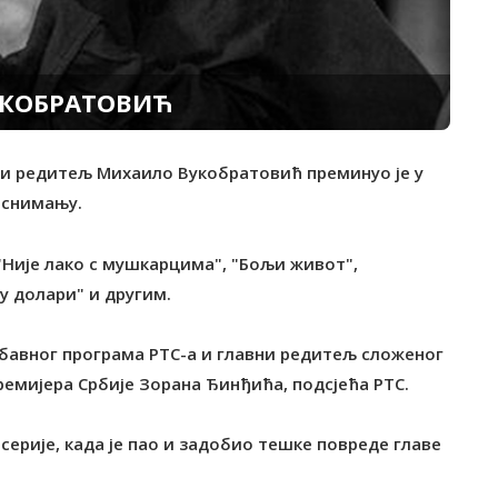
УКОБРАТОВИЋ
ски редитељ Михаило Вукобратовић преминуо је у
а снимању.
"Није лако с мушкарцима", "Бољи живот",
у долари" и другим.
абавног програма РТС-а и главни редитељ сложеног
ремијера Србије Зорана Ђинђића, подсјећа РТС.
серије, када је пао и задобио тешке повреде главе