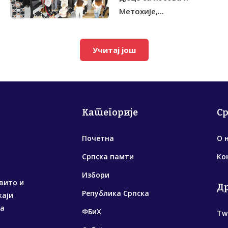
Метохије,...
Учитај још
Категорије
С
Почетна
О 
Српска памти
Ко
Избори
вито и
Д
Република Српска
жаји
са
ФБиХ
Tw