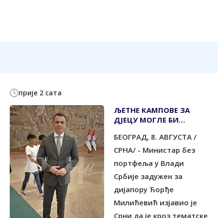
прије 2 сата
ЉЕТНЕ КАМПОВЕ ЗА
ДЈЕЦУ МОГЛЕ БИ
ЗАЈЕДНИЧКИ
БЕОГРАД, 8. АВГУСТА /
ОРГАНИЗОВАТИ СРБИЈА
И СРПСКА
СРНА/ - Министар без
портфеља у Влади
Србије задужен за
дијапору Ђорђе
Милићевић изјавио је
Срни да је кроз тематске