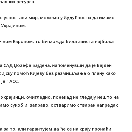
ралних ресурса.
 се успостави мир, можемо у будућности да имамо
 Украјином.
очном Европом, то би можда била заиста најбоља
а САД Џозефа Бајдена, напоменувши да је Бајден
сијску помоћ Кијеву без размишљања о плану како
је ТАСС.
и Украјинци, очигледно, понекад не гледају нешто на
амо сукоб и, заправо, остваримо стваран напредак
за то, али гарантујем да ће се на крају пронаћи