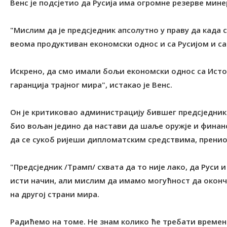
Венс је подсјетио да Русија има огромне резерве мине
"Мислим да је предсједник апсолутно у праву да када
веома продуктиван економски однос и са Русијом и са
Искрено, да смо имали бољи економски однос са Ист
гаранција трајног мира", истакао је Венс.
Он је критиковао администрацију бившег предсједник
био вољан једино да настави да шаље оружје и финан
да се сукоб ријеши дипломатским средствима, пренио 
"Предсједник /Трамп/ схвата да то није лако, да Руси 
исти начин, али мислим да имамо могућност да оконч
на другој страни мира.
Радићемо на томе. Не знам колико ће требати времена 