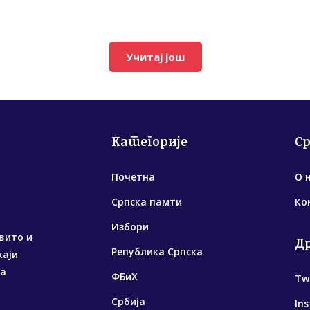
Учитај још
Категорије
С
Почетна
О 
Српска памти
Ко
Избори
вито и
Д
Република Српска
жаји
са
ФБиХ
Tw
Србија
In