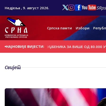
SRps
Недјеља , 9. август 2026.
Српска памти
Избори
Републ
НАЈНОВИЈЕ ВИЈЕСТИ:
ЈЕЛА БЕСПЛАТНИХ УЏБЕНИКА ЗА ВИШЕ ОД 80.000 УЧЕНИК
Свијет