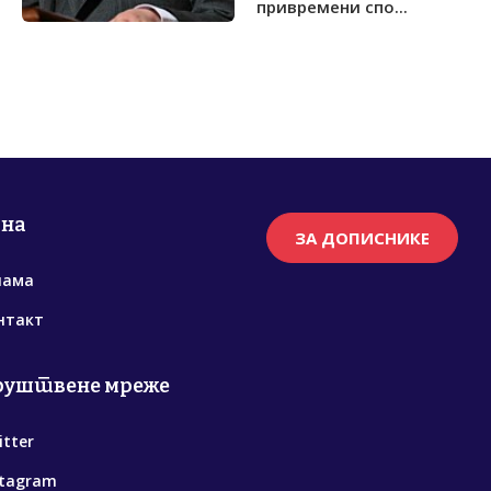
привремени спо...
рна
ЗА ДОПИСНИКЕ
нама
нтакт
руштвене мреже
itter
stagram