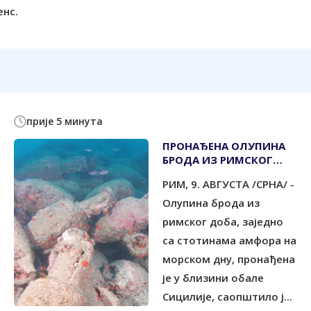
енс.
прије 5 минута
ПРОНАЂЕНА ОЛУПИНА
БРОДА ИЗ РИМСКОГ
ДОБА
РИМ, 9. АВГУСТА /СРНА/ -
Олупина брода из
римског доба, заједно
са стотинама амфора на
морском дну, пронађена
је у близини обале
Сицилије, саопштило ј...