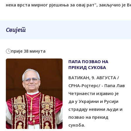
нека врста мирног рјешења за овај рат", закључио је В
Свијет
прије 38 минута
ПАПА ПОЗВАО НА
ПРЕКИД СУКОБА
ВАТИКАН, 9. АВГУСТА /
СРНА-Ројтерс/ - Папа Лав
Четрнаести изјавио је
да у Украјини и Русији
страдају невини људи и
позвао на прекид
сукоба.