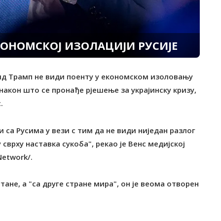
ЕКОНОМСКОЈ ИЗОЛАЦИЈИ РУСИЈЕ
алд Трамп не види поенту у економском изоловању
 након што се пронађе рјешење за украјинску кризу,
.
 са Русима у вези с тим да не види ниједан разлог
сврху наставка сукоба", рекао је Венс медијској
etwork/.
не, а "са друге стране мира", он је веома отворен