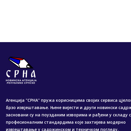
Агенција "СРНА" пружа корисницима својих сервиса цјело
брзо извјештавање. Њене вијести и други новински садр
засновани су на поузданим изворима и рађени у складу 
професионалним стандардима које захтијева модерно
извјештавање у садржинском и техничком погледу.