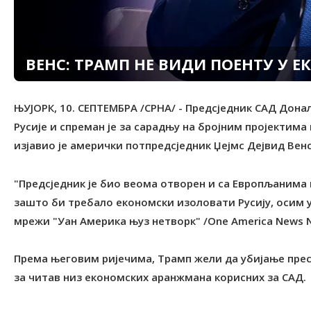
ВЕНС: ТРАМП НЕ ВИДИ ПОЕНТУ У 
ЊУЈОРК, 10. СЕПТЕМБРА /СРНА/ - Предсједник САД Дон
Русије и спреман је за сарадњу на бројним пројектима
изјавио је амерички потпредсједник Џејмс Дејвид Венс
"Предсједник је био веома отворен и са Европљанима и
зашто би требало економски изоловати Русију, осим у 
мрежи "Уан Америка њуз нетворк" /One America News N
Према његовим ријечима, Трамп жели да убијање преста
за читав низ економских аранжмана корисних за САД.