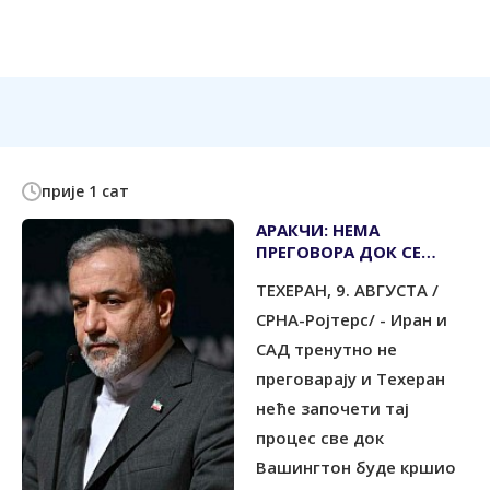
прије 1 сат
АРАКЧИ: НЕМА
ПРЕГОВОРА ДОК СЕ
КРШИ ПРИВРЕМЕНИ
ТЕХЕРАН, 9. АВГУСТА /
СПОРАЗУМ
СРНА-Ројтерс/ - Иран и
САД тренутно не
преговарају и Техеран
неће започети тај
процес све док
Вашингтон буде кршио