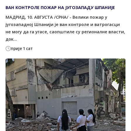
ВАН КОНТРОЛЕ ПОЖАР НА ЈУГОЗАПАДУ ШПАНИЈЕ
МАДРИД, 10. АВГУСТА /СРНА/ - Велики пожар у
југозападној Шпанији је ван контроле и ватрогасци
не могу да га угасе, саопштиле су регионалне власти,
док...
прије 1 сат