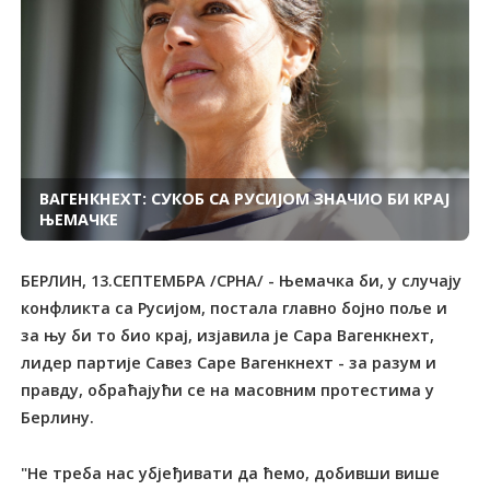
ВАГЕНКНЕХТ: СУКОБ СА РУСИЈОМ ЗНАЧИО БИ КРАЈ
ЊЕМАЧКЕ
БЕРЛИН, 13.СЕПТЕМБРА /СРНА/ - Њемачка би, у случају
конфликта са Русијом, постала главно бојно поље и
за њу би то био крај, изјавила је Сара Вагенкнехт,
лидер партије Савез Саре Вагенкнехт - за разум и
правду, обраћајући се на масовним протестима у
Берлину.
"Не треба нас убјеђивати да ћемо, добивши више