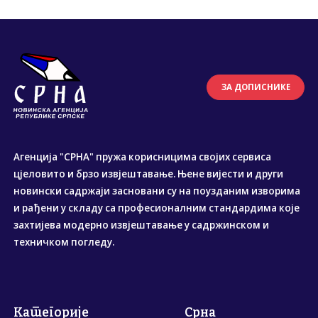
ЗА ДОПИСНИКЕ
Агенција "СРНА" пружа корисницима својих сервиса
цјеловито и брзо извјештавање. Њене вијести и други
новински садржаји засновани су на поузданим изворима
и рађени у складу са професионалним стандардима које
захтијева модерно извјештавање у садржинском и
техничком погледу.
Категорије
Срна