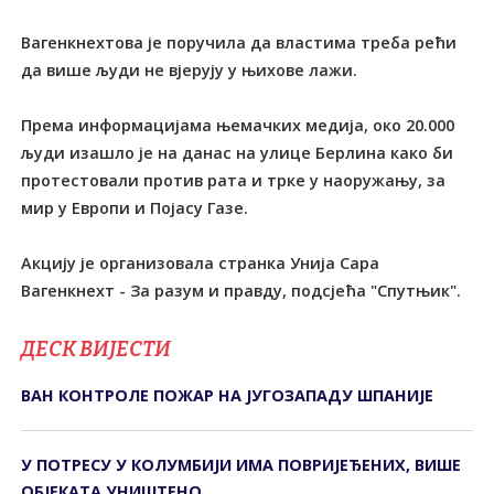
Вагенкнехтова је поручила да властима треба рећи
да више људи не вјерују у њихове лажи.
Према информацијама њемачких медија, око 20.000
људи изашло је на данас на улице Берлина како би
протестовали против рата и трке у наоружању, за
мир у Европи и Појасу Газе.
Акцију је организовала странка Унија Сара
Вагенкнехт - За разум и правду, подсјећа "Спутњик".
ДЕСК ВИЈЕСТИ
ВАН КОНТРОЛЕ ПОЖАР НА ЈУГОЗАПАДУ ШПАНИЈЕ
У ПОТРЕСУ У КОЛУМБИЈИ ИМА ПОВРИЈЕЂЕНИХ, ВИШЕ
ОБЈЕКАТА УНИШТЕНО