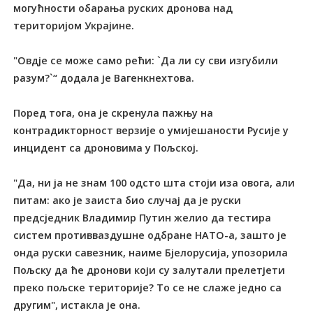
могућности обарања руских дронова над
територијом Украјине.
"Овдје се може само рећи: `Да ли су сви изгубили
разум?`“ додала је Вагенкнехтова.
Поред тога, она је скренула пажњу на
контрадикторност верзије о умијешаности Русије у
инцидент са дроновима у Пољској.
"Да, ни ја не знам 100 одсто шта стоји иза овога, али
питам: ако је заиста био случај да је руски
предсједник Владимир Путин желио да тестира
систем противваздушне одбране НАТО-а, зашто је
онда руски савезник, наиме Бјелорусија, упозорила
Пољску да ће дронови који су залутали прелетјети
преко пољске територије? То се не слаже једно са
другим", истакла је она.