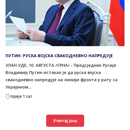
ПУТИН: РУСКА ВОЈСКА СВАКОДНЕВНО НАПРЕДУЈЕ
УЛАН УДЕ, 10. АВГУСТА /СРНА/ - Предсједник Русије
Владимир Путин истакао је да руска војска
свакодневно напредује на линији фронта у рату са
Украјином...
прије 1 сат
Учитај још