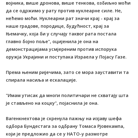
војника, више дронова, више тенкова, озбиљно моћи
да се одржимо у рату против нуклеарне силе. Не,
нећемо моћи. Нуклеарни рат значи крај - крај за
наше градове, породице, будућност, крај за
Њемачку, која би у случају таквог рата постала
главно бојно поље", оцијенила је она на
демонстрацијама усмјереним против испорука
оружја Украјини и поступака Израела у Појасу Газе.
Према њеним ријечима, зато се мора зауставити та
спирала насиља и ескалације.
"Имам утисак да многи политичари не схватају шта
је стављено на коцку", појаснила је она.
Вагенкнехтова је скренула пажњу на изјаву шефа
одбора Бундестага за одбрану Томаса Рјовекампа,
који је предложио да се у НАТО-у размотре