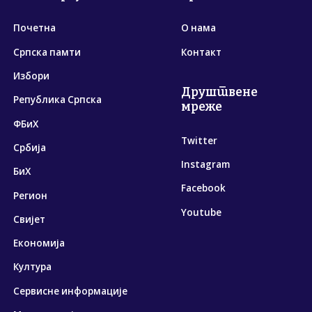
Почетна
О нама
Српска памти
Контакт
Избори
Друштвене
Република Српска
мреже
ФБиХ
Twitter
Србија
Instagram
БиХ
Facebook
Регион
Youtube
Свијет
Економија
Култура
Сервисне информације