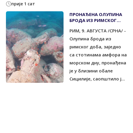
прије 1 сат
ПРОНАЂЕНА ОЛУПИНА
БРОДА ИЗ РИМСКОГ
ДОБА
РИМ, 9. АВГУСТА /СРНА/ -
Олупина брода из
римског доба, заједно
са стотинама амфора на
морском дну, пронађена
је у близини обале
Сицилије, саопштило ј...