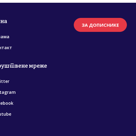
рна
ЗА ДОПИСНИКЕ
нама
нтакт
руштвене мреже
itter
stagram
cebook
utube