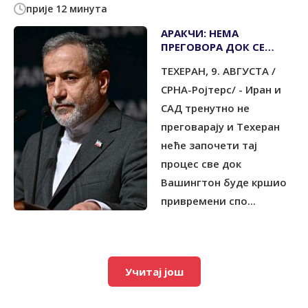
прије 12 минута
АРАКЧИ: НЕМА
ПРЕГОВОРА ДОК СЕ
КРШИ ПРИВРЕМЕНИ
ТЕХЕРАН, 9. АВГУСТА /
СПОРАЗУМ
СРНА-Ројтерс/ - Иран и
САД тренутно не
преговарају и Техеран
неће започети тај
процес све док
Вашингтон буде кршио
привремени спо...
Учитај још