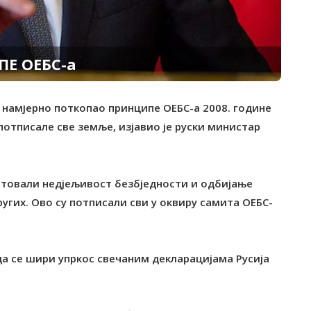
Е ОЕБС-а
е намјерно поткопао принципе ОЕБС-а 2008. године
 потписале све земље, изјавио је руски министар
нтовали недјељивост безбједности и одбијање
ругих. Ово су потписали сви у оквиру самита ОЕБС-
да се шири упркос свечаним декларацијама Русија