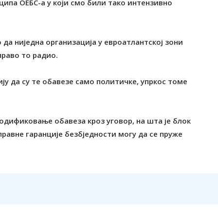
ципа ОЕБС-а у који смо били тако интензивно
о да ниједна организација у евроатлантској зони
право то радио.
ију да су те обавезе само политичке, упркос томе
 кодификовање обавеза кроз уговор, на шта је блок
правне гаранције безбједности могу да се пруже