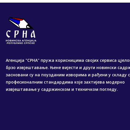
Агенција "СРНА" пружа корисницима својих сервиса цјело
брзо извјештавање. Њене вијести и други новински садр
засновани су на поузданим изворима и рађени у складу 
професионалним стандардима које захтијева модерно
извјештавање у садржинском и техничком погледу.