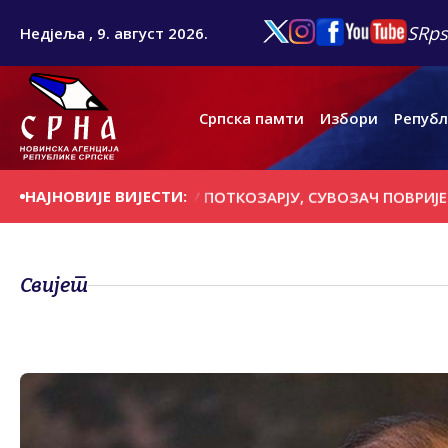
SRps
Недјеља , 9. август 2026.
Српска памти
Избори
Републ
НАЈНОВИЈЕ ВИЈЕСТИ:
ОГИНУО У УДЕСУ У ПОТКОЗАРЈУ, СУВОЗАЧ ПОВРИЈЕЂЕН
Свијет