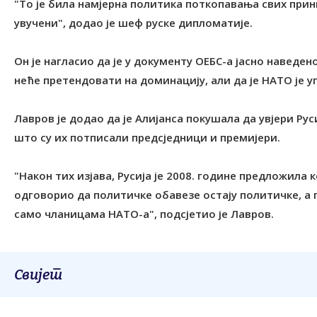
"То је била намјерна политика поткопавања свих прин
увучени", додао је шеф руске дипломатије.
Он је нагласио да је у документу ОЕБС-а јасно наведен
неће претендовати на доминацију, али да је НАТО је у
Лавров је додао да је Алијанса покушала да увјери Рус
што су их потписали предсједници и премијери.
"Након тих изјава, Русија је 2008. године предложила
одговорио да политичке обавезе остају политичке, а 
само чланицама НАТО-а", подсјетио је Лавров.
Свијет