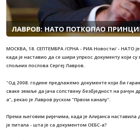
ЛАВРОВ: НАТО ПОТКОПАО ПРИНЦИП
МОСКВА, 18. СЕПТЕМБРА /СРНА - РИА Новости/ - НАТО ј
када је наставио да се шири упркос документу који су
спољних послова Сергеј Лавров.
"Од 2008. године предлажемо документе који би гара
сваке земље да јача сопствену безбједност на рачун д
а", рекао је Лавров руском "Првом каналу".
Према његовим ријечима, када је Алијанса наставила 
је питала - шта је са документом ОЕБС-а?