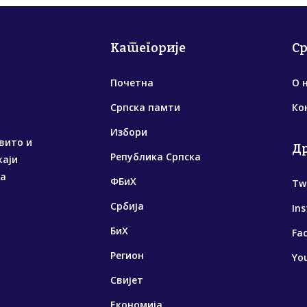
Категорије
С
Почетна
О 
Српска памти
Ко
Избори
вито и
Д
Република Српска
жаји
са
ФБиХ
Tw
Србија
In
БиХ
Fa
Регион
Yo
Свијет
Економија