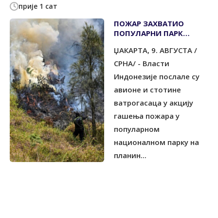
прије 1 сат
ПОЖАР ЗАХВАТИО
ПОПУЛАРНИ ПАРК
ПРИРОДЕ У ИСТОЧНОЈ
ЏАКАРТА, 9. АВГУСТА /
ЈАВИ
СРНА/ - Власти
Индонезије послале су
авионе и стотине
ватрогасаца у акцију
гашења пожара у
популарном
националном парку на
планин...