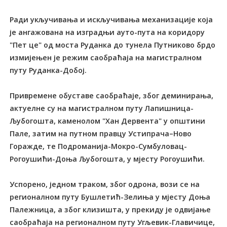
Ради укључивања и искључивања механизације која
је ангажована на изградњи ауто-пута на коридору
"Пет це" од моста Руданка до тунела Путниково брдо
измијењен је режим саобраћаја на магистралном
путу Руданка-Добој.
Привремене обуставе саобраћаје, због деминирања,
актуелне су на магистралном путу Лапишница-
Љубогошта, каменолом "Хан Дервента" у општини
Пале, затим на путном правцу Устипрача–Ново
Горажде, те Подроманија-Мокро-Сумбуловац-
Рогоушићи-Доња Љубогошта, у мјесту Рогоушићи.
Успорено, једном траком, због одрона, вози се на
регионалном путу Бушлетић-Зелиња у мјесту Доња
Палежница, а због клизишта, у прекиду је одвијање
саобраћаја на регионалном путу Угљевик-Главичице,