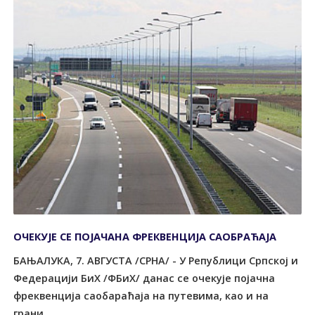
ОЧЕКУЈЕ СЕ ПОЈАЧАНА ФРЕКВЕНЦИЈА САОБРАЋАЈА
БАЊАЛУКА, 7. АВГУСТА /СРНА/ - У Републици Српској и
Федерацији БиХ /ФБиХ/ данас се очекује појачна
фреквенција саобараћаја на путевима, као и на
грани...