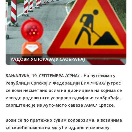
РАДОВИ УСПОРАВАЈУ САОБРАЋАЈ
БАЊАЛУКА, 19. СЕПТЕМБРА /СРНА/ - На путевима у
Републици Српској и Федерацији БиХ /ФБиХ/ јутрос
се вози несметано осим на дионицама на којима се
изводе радови што успорава одвијање саобраћаја,
саопштено је из Ауто-мото савеза /АМС/ Српске.
Вози се по претежно сувим коловозима, а возачима
се скреће пажња на могуће одроне и смањену