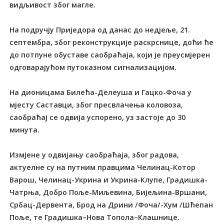
видљивост због магле.
На подручју Приједора од данас до недјеље, 21.
септембра, због реконструкције раскрснице, доћи ће
до потпуне обуставе саобраћаја, који је преусмјерен
одговарајућом путоказном сигнализацијом.
На дионицама Билећа-Делеуша и Гацко-Фоча у
мјесту Саставци, због пресвлачења коловоза,
саобраћај се одвија успорено, уз застоје до 30
минута.
Измјене у одвијању саобраћаја, због радова,
актуелне су на путним правцима Челинац-Котор
Варош, Челинац-Укрина и Укрина-Клупе, Градишка-
Чатрња, Добро Поље-Миљевина, Бијељина-Вршани,
Србац-Дервента, Брод на Дрини /Фоча/-Хум /Шћепан
Поље, те Градишка–Нова Топола–Клашнице.