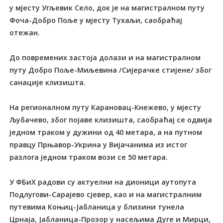
у мјесту Угљевик Село, док је на магистралном путу
Фоча-Добро Поље у мјесту Тухаљи, саобраћај
отежан.
До повремених застоја долази и на магистралном
путу Добро Поље-Миљевина /Сијерачке стијене/ због
санације клизишта.
На регионалном путу Карановац-Кнежево, у мјесту
Љубачево, због појаве клизишта, саобраћај се одвија
једном траком у дужини од 40 метара, а на путном
правцу Прњавор-Укрина у Вијачанима из истог
разлога једном траком вози се 50 метара.
У ФБиХ радови су актуелни на дионици аутопута
Подлугови-Сарајево сјевер, као и на магистралним
путевима Коњиц-Јабланица у близини тунела
Црнаја, Јабланица-Прозор у насељима Дуге и Мирци,