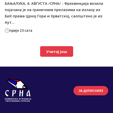
БАЊАЛУКА, 6. АВГУСТА /СРНА/ - Фреквенција возила
појачана је на граничним прелазима на излазу из
БиХ према Црној Гори и Хрватској, саопштено је из
Аут...
прије 23 сата
Учитај још
ЗА ДОПИСНИКЕ