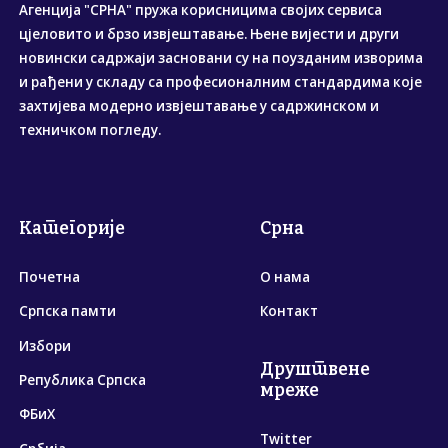
Агенција "СРНА" пружа корисницима својих сервиса
цјеловито и брзо извјештавање. Њене вијести и други
новински садржаји засновани су на поузданим изворима
и рађени у складу са професионалним стандардима које
захтијева модерно извјештавање у садржинском и
техничком погледу.
Категорије
Срна
Почетна
О нама
Српска памти
Контакт
Избори
Друштвене
Република Српска
мреже
ФБиХ
Twitter