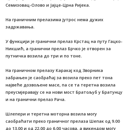
Семизовац-Олово и Јајце-Црна Ријека.
На граничним прелазима јутрос нема дужих
задржавања.
У функцији је гранични прелаз Крстац на путу Гацко-
Никшић, а гранични прелаз Брчко је отворен за
путничка возила до три и по тоне.
На граничном прелазу Каракај код Зворника
забрањен је саобраћај за возила преко пет тона
највеће дозвољене масе, па се та теретна возила
преусмјеравају се на нови мост Братољуб у Братунцу
и на гранични прелаз Рача.
Шлепери и теретна моторна возила могу
саобраћати преко граничног прелаза Шепак од 9.00
до 13.00 и од 22.00 до 6.00 часова, а викендом могу