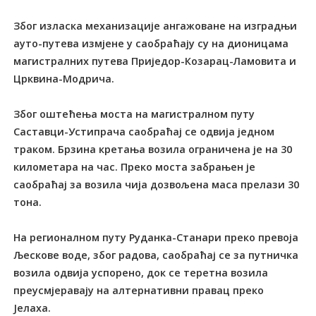
Због изласка механизације ангажоване на изградњи
ауто-путева измјене у саобраћају су на дионицама
магистралних путева Приједор-Козарац-Ламовита и
Црквина-Модрича.
Због оштећења моста на магистралном путу
Саставци-Устипрача саобраћај се одвија једном
траком. Брзина кретања возила ограничена је на 30
километара на час. Преко моста забрањен је
саобраћај за возила чија дозвољена маса прелази 30
тона.
На регионалном путу Руданка-Станари преко превоја
Љескове воде, због радова, саобраћај се за путничка
возила одвија успорено, док се теретна возила
преусмјеравају на алтернативни правац преко
Јелаха.