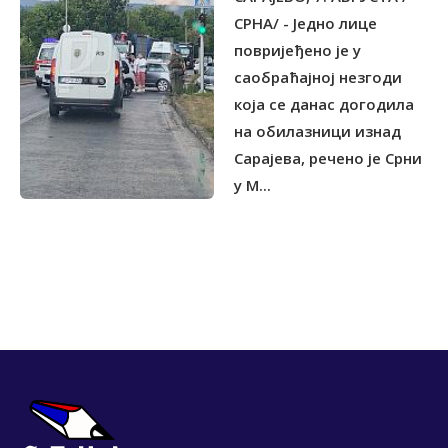
СРНА/ - Једно лице
повријеђено је у
саобраћајној незгоди
која се данас догодила
на обилазници изнад
Сарајева, речено је Срни
у М...