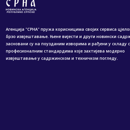
Агенција "СРНА" пружа корисницима својих сервиса цјело
брзо извјештавање. Њене вијести и други новински садр
засновани су на поузданим изворима и рађени у складу 
професионалним стандардима које захтијева модерно
извјештавање у садржинском и техничком погледу.