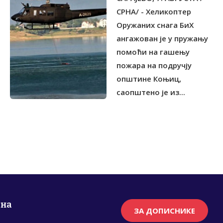
СРНА/ - Хеликоптер
Оружаних снага БиХ
ангажован је у пружању
помоћи на гашењу
пожара на подручју
општине Коњиц,
саопштено је из...
рна
ЗА ДОПИСНИКЕ