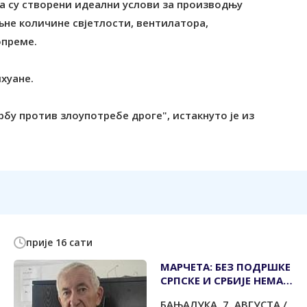
ма су створени идеални услови за производњу
не количине свјетлости, вентилатора,
опреме.
хуане.
рбу против злоупотребе дроге", истакнуто је из
прије 16 сати
МАРЧЕТА: БЕЗ ПОДРШКЕ
СРПСКЕ И СРБИЈЕ НЕМА
ОПСТАНКА СРБА У
БАЊАЛУКА, 7. АВГУСТА /