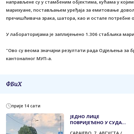
направљене су у стамбеним објектима, кућама у који
марихуане, постављањем уређаја за емитовање довољ
пречишћивача зрака, шатора, као и остале потребне 
У лабораторијама је заплијењено 1.306 стабљика мари
"Ово су веома значајни резултати рада Одјељења за б
кантоналног МУП-а.
ФБиХ
прије 14 сати
ЈЕДНО ЛИЦЕ
ПОВРИЈЕЂЕНО У СУДАРУ
ДВА ВОЗИЛА
САРАЈЕВО, 7. АВГУСТА /