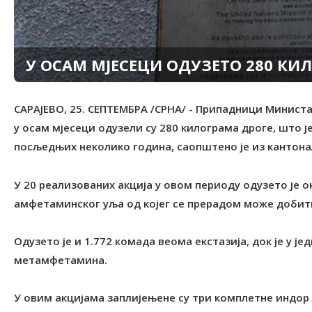
У ОСАМ МЈЕСЕЦИ ОДУЗЕТО 280 КИ
САРАЈЕВО, 25. СЕПТЕМБРА /СРНА/ - Припадници Минист
у осам мјесеци одузели су 280 килограма дроге, што ј
посљедњих неколико година, саопштено је из кантона
У 20 реализованих акција у овом периоду одузето је о
амфетаминског уља од којег се прерадом може добити
Одузето је и 1.772 комада веома екстазија, док је у ј
метамфетамина.
У овим акцијама заплијењене су три комплетне индор