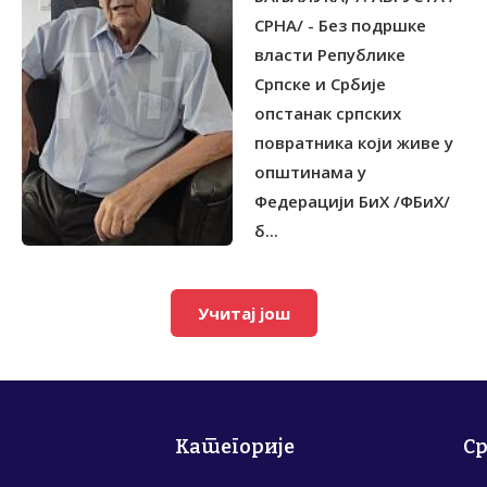
ФЕДЕРАЦИЈИ
СРНА/ - Без подршке
власти Републике
Српске и Србије
опстанак српских
повратника који живе у
општинама у
Федерацији БиХ /ФБиХ/
б...
Учитај још
Категорије
С