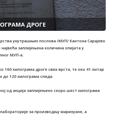
ЛОГРАМА ДРОГЕ
арства унутрашњих послова /МУП/ Кантона Сарајево
е највећа заплијењена количина опијата у
лног МУП-а.
ко 160 килограма дроге свих врста, те око 41 литар
 до 120 килограма спида.
едној од акција заплијењено скоро шест килограма
 лабораторије за производњу марихуане, а