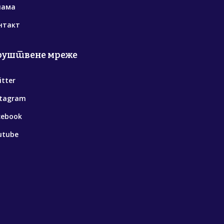
нама
нтакт
руштвене мреже
itter
stagram
cebook
utube