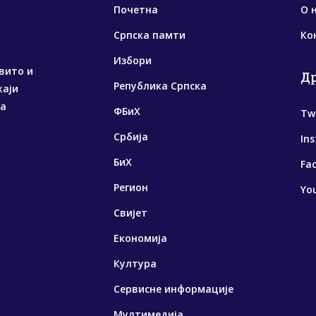
Почетна
О 
Српска памти
Ко
Избори
вито и
Д
Република Српска
жаји
са
ФБиХ
Tw
Србија
In
БиХ
Fa
Регион
Yo
Свијет
Економија
Култура
Сервисне информације
Мултимедија