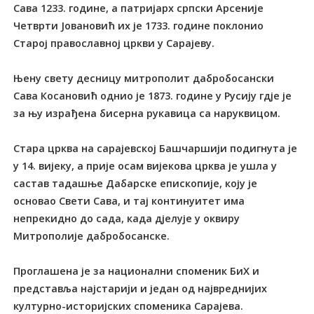
Сава 1233. године, а патријарх српски Арсеније
Четврти Јовановић их је 1733. године поклонио
Старој православној цркви у Сарајеву.
Њену свету десницу митрополит дабробосански
Сава Косановић однио је 1873. године у Русију гдје је
за њу израђена бисерна рукавица са наруквицом.
Стара црква на сарајевској Башчаршији подигнута је
у 14. вијеку, а прије осам вијекова црква је ушла у
састав тадашње Дабарске епископије, коју је
основао Свети Сава, и тај континуитет има
непрекидно до сада, када дјелује у оквиру
Митрополије дабробосанске.
Проглашена је за национални споменик БиХ и
представља најстарији и један од највреднијих
културно-историјских споменика Сарајева.