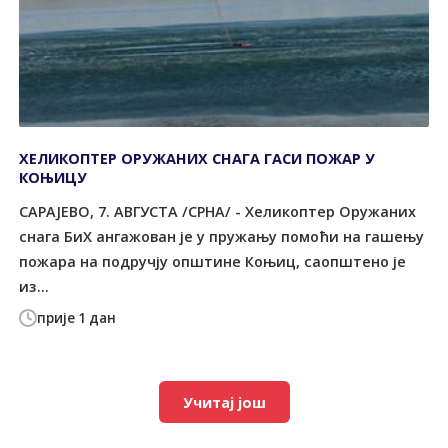
ХЕЛИКОПТЕР ОРУЖАНИХ СНАГА ГАСИ ПОЖАР У
КОЊИЦУ
САРАЈЕВО, 7. АВГУСТА /СРНА/ - Хеликоптер Оружаних
снага БиХ ангажован је у пружању помоћи на гашењу
пожара на подручју општине Коњиц, саопштено је
из...
прије 1 дан
Учитај још