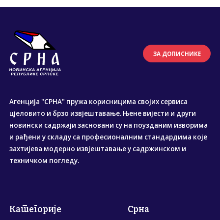
ЗА ДОПИСНИКЕ
Агенција "СРНА" пружа корисницима својих сервиса
цјеловито и брзо извјештавање. Њене вијести и други
новински садржаји засновани су на поузданим изворима
и рађени у складу са професионалним стандардима које
захтијева модерно извјештавање у садржинском и
техничком погледу.
Категорије
Срна