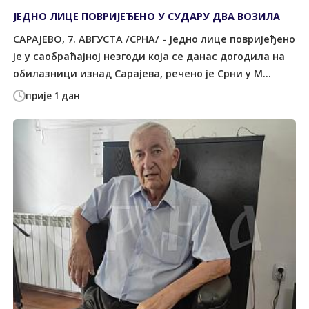
ЈЕДНО ЛИЦЕ ПОВРИЈЕЂЕНО У СУДАРУ ДВА ВОЗИЛА
САРАЈЕВО, 7. АВГУСТА /СРНА/ - Једно лице повријеђено
је у саобраћајној незгоди која се данас догодила на
обилазници изнад Сарајева, речено је Срни у М...
прије 1 дан