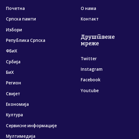
Почетна
О нама
Српска памти
Контакт
Избори
Друштвене
Република Српска
мреже
ФБиХ
Twitter
Србија
Instagram
БиХ
Facebook
Регион
Youtube
Свијет
Економија
Култура
Сервисне информације
Мултимедија