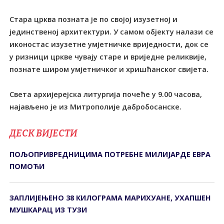
Стара црква позната је по својој изузетној и
јединственој архитектури. У самом објекту налази се
иконостас изузетне умјетничке вриједности, док се
у ризници цркве чувају старе и вриједне реликвије,
познате широм умјетничког и хришћанског свијета.
Света архијерејска литургија почеће у 9.00 часова,
најављено је из Митрополије дабробосанске.
ДЕСК ВИЈЕСТИ
ПОЉОПРИВРЕДНИЦИМА ПОТРЕБНЕ МИЛИЈАРДЕ ЕВРА
ПОМОЋИ
ЗАПЛИЈЕЊЕНО 38 КИЛОГРАМА МАРИХУАНЕ, УХАПШЕН
МУШКАРАЦ ИЗ ТУЗИ