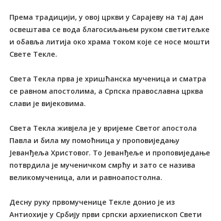
Према традицији, у овој цркви у Сарајеву на тај дан
освештава се вода благосиљањем руком светитељке
и обавља литија око храма током које се носе мошти
Свете Текле.
Света Текла прва је хришћанска мученица и сматра
се равном апостолима, а Српска православна црква
слави је вијековима.
Света Текла живјела је у вријеме Светог апостола
Павла и била му помоћница у проповиједању
Јеванђеља Христовог. То Јеванђеље и проповиједање
потврдила је мученичком смрћу и зато се назива
великомученица, али и равноапостолна.
Десну руку првомученице Текле донио је из
Антиохије у Србију први српски архиепископ Свети