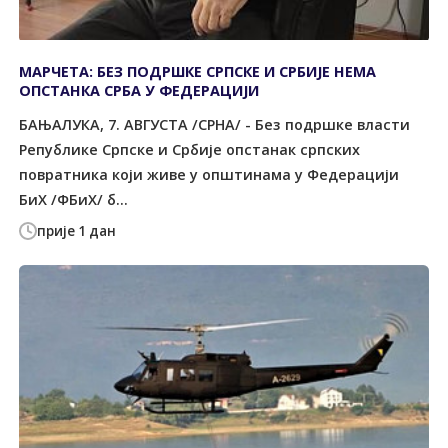
МАРЧЕТА: БЕЗ ПОДРШКЕ СРПСКЕ И СРБИЈЕ НЕМА
ОПСТАНКА СРБА У ФЕДЕРАЦИЈИ
БАЊАЛУКА, 7. АВГУСТА /СРНА/ - Без подршке власти
Републике Српске и Србије опстанак српских
повратника који живе у општинама у Федерацији
БиХ /ФБиХ/ б...
прије 1 дан