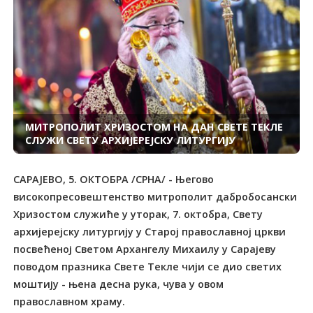
МИТРОПОЛИТ ХРИЗОСТОМ НА ДАН СВЕТЕ ТЕКЛЕ
СЛУЖИ СВЕТУ АРХИЈЕРЕЈСКУ ЛИТУРГИЈУ
САРАЈЕВО, 5. ОКТОБРА /СРНА/ - Његово
високопресовештенство митрополит дабробосански
Хризостом служиће у уторак, 7. октобра, Свету
архијерејску литургију у Старој православној цркви
посвећеној Светом Архангелу Михаилу у Сарајеву
поводом празника Свете Текле чији се дио светих
моштију - њена десна рука, чува у овом
православном храму.