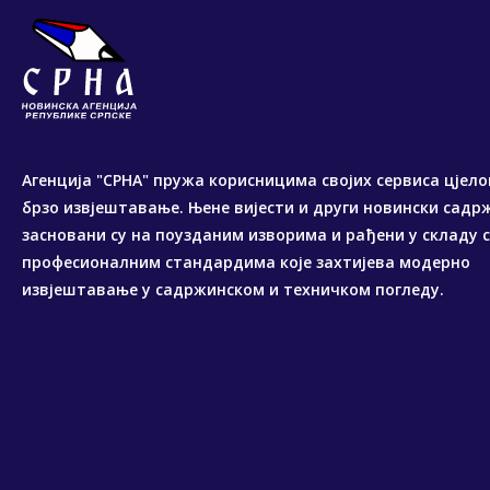
Агенција "СРНА" пружа корисницима својих сервиса цјело
брзо извјештавање. Њене вијести и други новински садр
засновани су на поузданим изворима и рађени у складу 
професионалним стандардима које захтијева модерно
извјештавање у садржинском и техничком погледу.