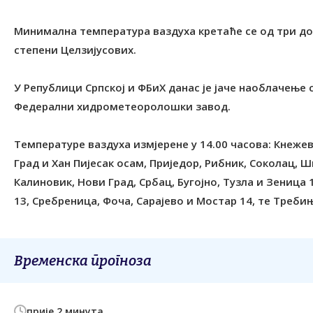
Минимална температура ваздуха кретаће се од три до
степени Целзијусових.
У Републици Српској и ФБиХ данас је јаче наоблачење 
Федерални хидрометеоролошки завод.
Температуре ваздуха измјерене у 14.00 часова: Кнеж
Град и Хан Пијесак осам, Приједор, Рибник, Соколац, Ш
Калиновик, Нови Град, Србац, Бугојно, Тузла и Зеница 
13, Сребреница, Фоча, Сарајево и Мостар 14, те Треби
Временска прогноза
прије 2 минута