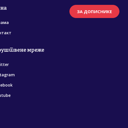
рна
ЗА ДОПИСНИКЕ
нама
нтакт
руштвене мреже
itter
stagram
cebook
utube