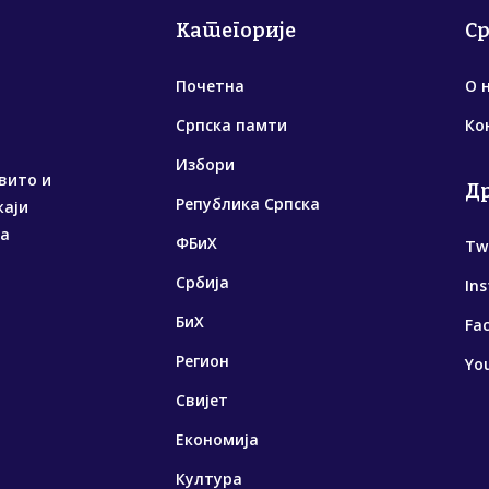
Категорије
С
Почетна
О 
Српска памти
Ко
Избори
вито и
Д
Република Српска
жаји
са
ФБиХ
Tw
Србија
In
БиХ
Fa
Регион
Yo
Свијет
Економија
Култура