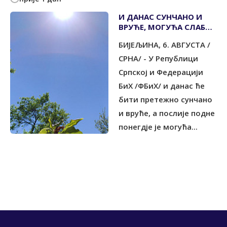
И ДАНАС СУНЧАНО И
ВРУЋЕ, МОГУЋА СЛАБА
КИША
БИЈЕЉИНА, 6. АВГУСТА /
СРНА/ - У Републици
Српској и Федерацији
БиХ /ФБиХ/ и данас ће
бити претежно сунчано
и вруће, а послије подне
понегдје је могућа...