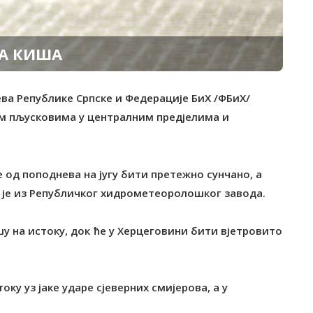
ЋА КИША
ева Републике Српске и Федерације БиХ /ФБиХ/
им пљусковима у централним предјелима и
е од поподнева на југу бити претежно сунчано, а
о је из Републичког хидрометеоролошког завода.
шу на истоку, док ће у Херцеговини бити вјетровито
оку уз јаке ударе сјеверних смијерова, а у