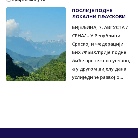
ПОСЛИЈЕ ПОДНЕ
ЛОКАЛНИ ПЉУСКОВИ
БИЈЕЉИНА, 7. АВГУСТА /
СРНА/ - У Републици
Српској и Федерацији
БиХ /ФБиХ/прије подне
биће претежно сунчано,
а у другом дијелу дана
услиједиће развој о...