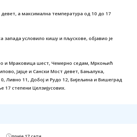
 девет, а максимална температура од 10 до 17
са запада условило кишу и пљускове, објавио је
ево и Мраковица шест, Чемерно седам, Мркоњић
ипово, Јајце и Сански Мост девет, Бањалука,
10, Ливно 11, Добој и Рудо 12, Бијељина и Вишеград
ње 17 степени Целзијусових.
прије 17 сати