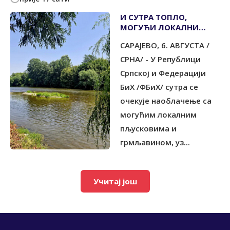
И СУТРА ТОПЛО,
МОГУЋИ ЛОКАЛНИ
ПЉУСКОВИ
САРАЈЕВО, 6. АВГУСТА /
СРНА/ - У Републици
Српској и Федерацији
БиХ /ФБиХ/ сутра се
очекује наоблачење са
могућим локалним
пљусковима и
грмљавином, уз...
Учитај још