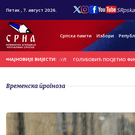
SRpska
Петак , 7. август 2026.
Српска памти
Избори
Републ
НАЈНОВИЈЕ ВИЈЕСТИ:
ПЛАТА ПЕНЗИЈА ЗА ЈУЛ
ГОЛУБОВИЋ ПОСЈЕТИО ФИСКУЛТУ
Временска прогноза