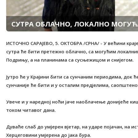
СУТРА ОБЛАЧНО, ЛОКАЛНО МОГУ
ИСТОЧНО САРАЈЕВО, 5. ОКТОБРА /СРНА/ - У већини крај
сутра ће бити претежно облачно, са могућим локалн
Подрињу, а на планинама са сусњежицом и снијегом.
Јутро ће у Крајини бити са сунчаним периодима, док ћ
сунчаније ће бити и у осталим предјелима, саопштен
Увече и у наредној ноћи јаче наоблачење донијеће ки
током читавог дана.
Дуваће слаб до умјерен вјетар, на ударе појачан, на ист
Херцеговини умјерена до јака бура.