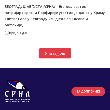
БЕОГРАД, 8. АВГУСТА /СРНА/ - Његова светост
патријарх српски Порфирије угостио је данас у Храму
Светог Саве у Београду 250 дјеце са Косова и
Метохије,...
прије 1 дан
Учитај још
ЗА ДОПИСНИКЕ