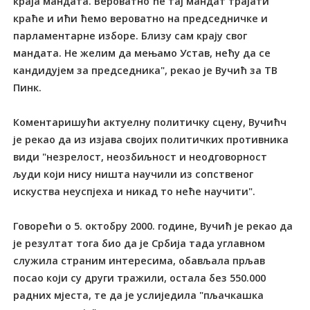
краја мандата. Вероватно ће тај мандат трајати
краће и ићи ћемо вероватно на председничке и
парламентарне изборе. Близу сам крају свог
мандата. Не желим да мењамо Устав, нећу да се
кандидујем за председника", рекао је Вучић за ТВ
Пинк.
Коментаришући актуелну политичку сцену, Вучићч
је рекао да из изјава својих политичких противника
види "незрелост, неозбиљност и неодговорност
људи који нису ништа научили из сопственог
искуства неуспјеха и никад то неће научити".
Говорећи о 5. октобру 2000. године, Вучић је рекао да
је резултат тога био да је Србија тада углавном
служила страним интересима, обављала прљав
посао који су други тражили, остала без 550.000
радних мјеста, те да је услиједила "пљачкашка