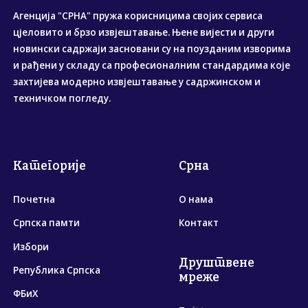
Агенција "СРНА" пружа корисницима својих сервиса
цјеловито и брзо извјештавање. Њене вијести и други
новински садржаји засновани су на поузданим изворима
и рађени у складу са професионалним стандардима које
захтијева модерно извјештавање у садржинском и
техничком погледу.
Категорије
Срна
Почетна
О нама
Српска памти
Контакт
Избори
Друштвене
Република Српска
мреже
ФБиХ