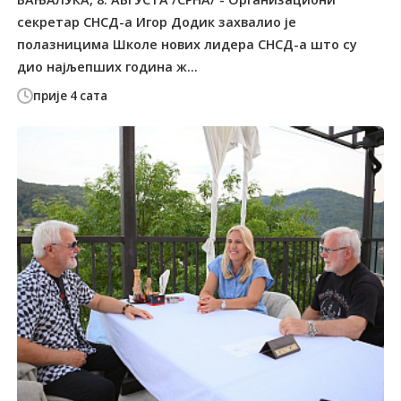
секретар СНСД-а Игор Додик захвалио је
полазницима Школе нових лидера СНСД-а што су
дио најљепших година ж...
прије 4 сата