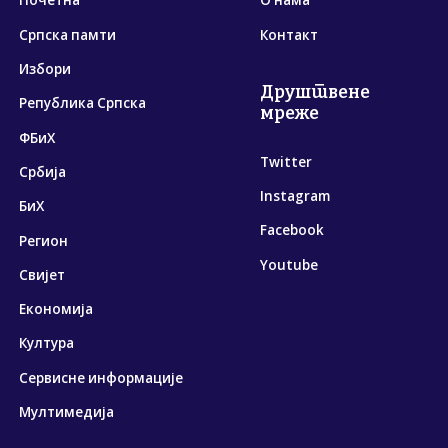
Почетна
О нама
Српска памти
Контакт
Избори
Друштвене
Република Српска
мреже
ФБиХ
Twitter
Србија
Instagram
БиХ
Facebook
Регион
Youtube
Свијет
Економија
Култура
Сервисне информације
Мултимедија