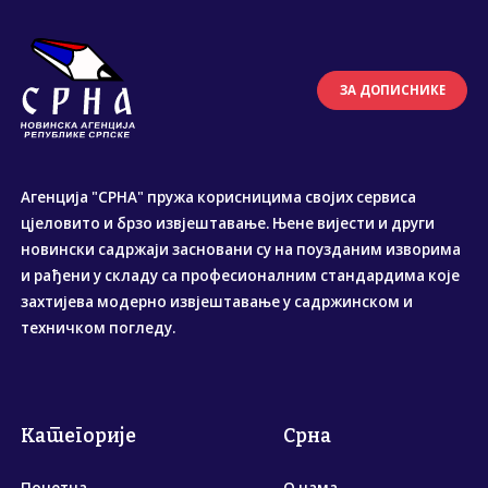
ЗА ДОПИСНИКЕ
Агенција "СРНА" пружа корисницима својих сервиса
цјеловито и брзо извјештавање. Њене вијести и други
новински садржаји засновани су на поузданим изворима
и рађени у складу са професионалним стандардима које
захтијева модерно извјештавање у садржинском и
техничком погледу.
Категорије
Срна