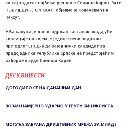
за тај задатак најбоље рјешење Синиша Каран. Зато,
ПОБИЈЕДИЋЕ СРПСКА!", објавио је Ковачевић на
"Иксу".
У Бањалуци је данас одржан састанак владајуће
коалиције на којем је јединствено подржан
приједлог СНСД-а да заједнички кандидат за
предсједника Републике Српске на предстојећим
изборима буде Синиша Каран.
ДЕСК ВИЈЕСТИ
ДОГОДИЛО СЕ НА ДАНАШЊИ ДАН
ВОЗАЧ НАМЈЕРНО УДАРИО У ГРУПУ БИЦИКЛИСТА
МОГУЋА ЗАБРАНА ДРУШТВЕНИХ МРЕЖА ЗА МЛАДЕ