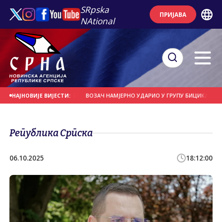
SRpska
ПРИЈАВА
NAtional
СЕ НА ДАНАШЊИ ДАН
ВОЗАЧ НАМЈЕРНО УДАРИО У ГРУПУ БИЦИКЛИСТА
НАЈНОВИЈЕ ВИЈЕСТИ:
Република Српска
06.10.2025
18:12:00