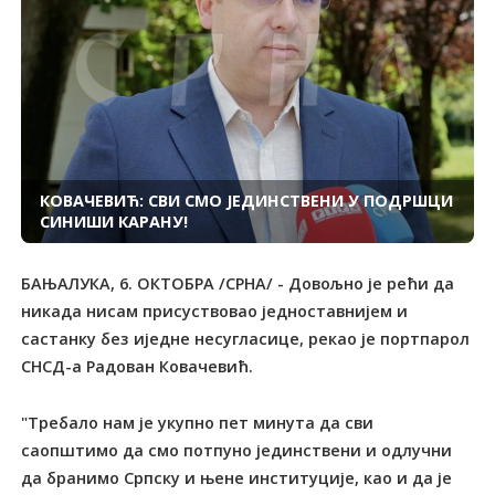
КОВАЧЕВИЋ: СВИ СМО ЈЕДИНСТВЕНИ У ПОДРШЦИ
СИНИШИ КАРАНУ!
БАЊАЛУКА, 6. ОКТОБРА /СРНА/ - Довољно је рећи да
никада нисам присуствовао једноставнијем и
састанку без иједне несугласице, рекао је портпарол
СНСД-а Радован Ковачевић.
"Требало нам је укупно пет минута да сви
саопштимо да смо потпуно јединствени и одлучни
да бранимо Српску и њене институције, као и да је