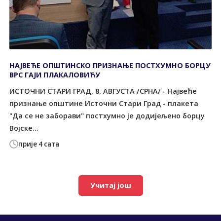
НАЈВЕЋЕ ОПШТИНСКО ПРИЗНАЊЕ ПОСТХУМНО БОРЦУ
ВРС ГАЈИ ПЛАКАЛОВИЋУ
ИСТОЧНИ СТАРИ ГРАД, 8. АВГУСТА /СРНА/ - Највеће
признање општине Источни Стари Град - плакета
"Да се не заборави" постхумно је додијељено борцу
Војске...
прије 4 сата
Учитај још