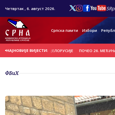
SRp
Четвртак , 6. август 2026.
Српска памти
Избори
Републ
НАЈНОВИЈЕ ВИЈЕСТИ:
О "ВИТЕБСК" ИЗ БЈЕЛОРУСИЈЕ
ПОЧЕО 26. МЕЂУНАРОДНИ
ФБиХ