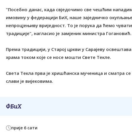
"Посебно данас, када свједочимо све чешћим нападим
имовину у федерацији БиХ, наше заједничко окупљање
непроцјењиву вриједност. Tо је порука да ћемо чувати 
традиције", нагласио је замјеник министра Гогановић.
Према традицији, у Старој цркви у Сарајеву освештав
храма током које се носе мошти Свете Текле.
Света Текла прва је хришћанска мученица и сматра се
слави је вијековима.
ФБиХ
прије 6 сати