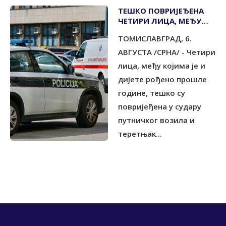
ТЕШКО ПОВРИЈЕЂЕНА
ЧЕТИРИ ЛИЦА, МЕЂУ
ЊИМА И ДИЈЕТЕ
ТОМИСЛАВГРАД, 6.
АВГУСТА /СРНА/ - Четири
лица, међу којима је и
дијете рођено прошле
године, тешко су
повријеђена у судару
путничког возила и
теретњак...