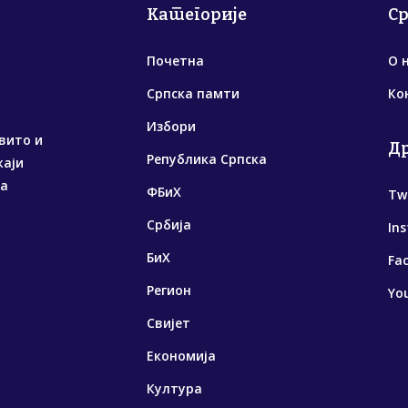
Категорије
С
Почетна
О 
Српска памти
Ко
Избори
вито и
Д
Република Српска
жаји
са
ФБиХ
Tw
Србија
In
БиХ
Fa
Регион
Yo
Свијет
Економија
Култура