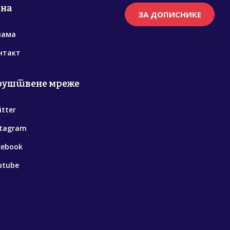
рна
ЗА ДОПИСНИКЕ
нама
нтакт
руштвене мреже
itter
stagram
cebook
utube