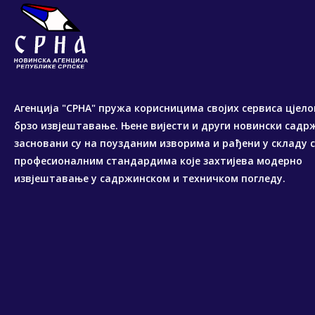
Агенција "СРНА" пружа корисницима својих сервиса цјело
брзо извјештавање. Њене вијести и други новински садр
засновани су на поузданим изворима и рађени у складу 
професионалним стандардима које захтијева модерно
извјештавање у садржинском и техничком погледу.