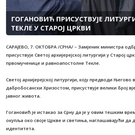
ГОГАНОВИЋ ПРИСУСTВУЈЕ ЛИТУРГ
TЕКЛЕ У СTАРОЈ ЦРКВИ
САРАЈЕВО, 7. ОКТОБРА /СРНА/ – Замјеник министра одб
присуствује Светој архијерејској литургији у Старој ц
првомученице и равноапостолне Tекле.
Светој архијерејској литургији, коју предводи Њего
дабробосански Хризостом, присуствује велики број вј
јавног живота.
Гогановић је истакао за Срну да је у овим тешким вре
окупља око своје Цркве и светиња, наглашавајући да
идентитета.