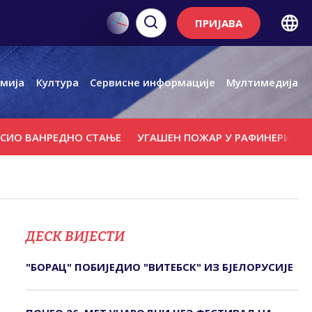
ПРИЈАВА
мија
Култура
Сервисне информације
Мултимедија
НРЕДНО СТАЊЕ
УГАШЕН ПОЖАР У РАФИНЕРИЈИ НАФТЕ И
ДЕСК ВИЈЕСТИ
"БОРАЦ" ПОБИЈЕДИО "ВИТЕБСК" ИЗ БЈЕЛОРУСИЈЕ