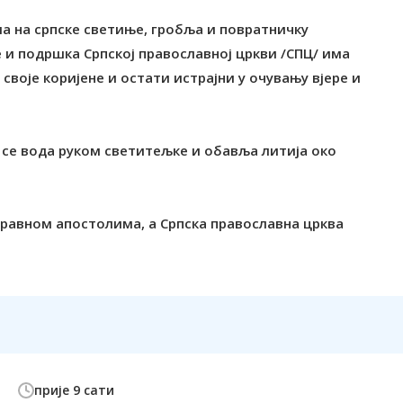
а на српске светиње, гробља и повратничку
 и подршка Српској православној цркви /СПЦ/ има
своје коријене и остати истрајни у очувању вјере и
а се вода руком светитељке и обавља литија око
 равном апостолима, а Српска православна црква
прије 9 сати