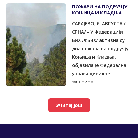
ПОЖАРИ НА ПОДРУЧЈУ
КОЊИЦА И КЛАДЊА
САРАЈЕВО, 6. АВГУСТА /
СРНА/ - У Федерацији
БиХ /ФБиХ/ активна су
два пожара на подручју
Коњица и Кладња,
објавила је Федерална
управа цивилне
заштите.
Учитај још