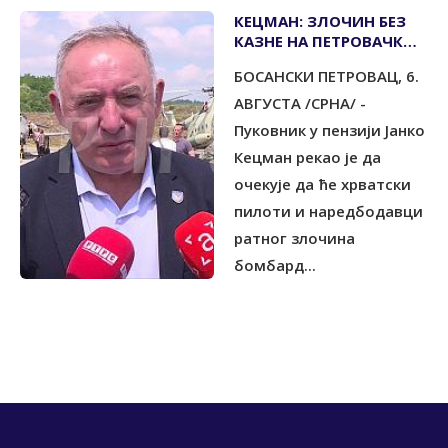
КЕЦМАН: ЗЛОЧИН БЕЗ
КАЗНЕ НА ПЕТРОВАЧКОЈ
ЦЕСТИ И У СВОДНИ КОД
БОСАНСКИ ПЕТРОВАЦ, 6.
НОВОГ ГРАДА
АВГУСТА /СРНА/ -
Пуковник у пензији Јанко
Кецман рекао је да
очекује да ће хрватски
пилоти и наредбодавци
ратног злочина
бомбард...