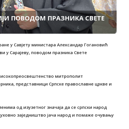
ИЈИ ПОВОДОМ ПРАЗНИКА СВЕTЕ
ране у Савјету министара Александар Гогановић
ркви у Сарајеву, поводом празника Свете
во високопреосвештенство митрополит
ерника, представници Српске православне цркве и
менима од изузетног значаја да се српски народ
 духовно заједништво јача народ и помаже очувању