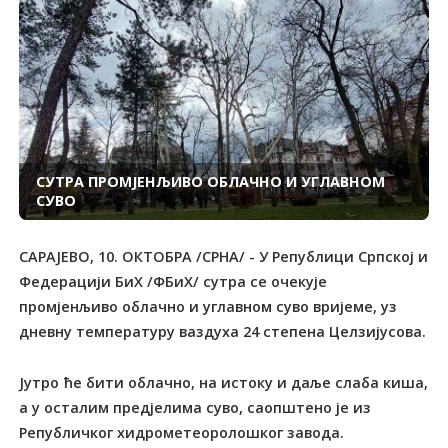
СУТРА ПРОМЈЕНЉИВО ОБЛАЧНО И УГЛАВНОМ
СУВО
САРАЈЕВО, 10. ОКТОБРА /СРНА/ - У Републици Српској и
Федерацији БиХ /ФБиХ/ сутра се очекује
промјенљиво облачно и углавном суво вријеме, уз
дневну температуру ваздуха 24 степена Целзијусова.
Јутро ће бити облачно, на истоку и даље слаба киша,
а у осталим предјелима суво, саопштено је из
Републичког хидрометеоролошког завода.