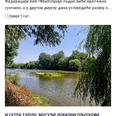
Федерацији БиХ /ФБиХ/прије подне биће претежно
сунчано, а у другом дијелу дана услиједиће развој о...
прије 1 сат
И СУТРА ТОПЛО, МОГУЋИ ЛОКАЛНИ ПЉУСКОВИ