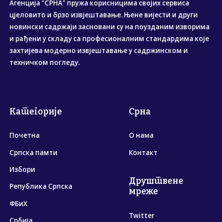
Агенција "СРНА" пружа корисницима својих сервиса
цјеловито и брзо извјештавање. Њене вијести и други
новински садржаји засновани су на поузданим изворима
и рађени у складу са професионалним стандардима које
захтијева модерно извјештавање у садржинском и
техничком погледу.
Категорије
Срна
Почетна
О нама
Српска памти
Контакт
Избори
Друштвене
Република Српска
мреже
ФБиХ
Twitter
Србија