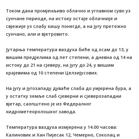
Током дана промјенљиво облачно и углавном суво уз
сунчане периоде, на истоку остаје облачније и
свјежије уз слабу кишу понегде, а на југу претежно
сунчано, али и вјетровито.
Јутарња температура ваздуха биће од осам до 13, у
вишим предјелима од пет степени, а дневна од 14 на
истоку до 21 на сјеверу, на југу до 24, у вишим
крајевима од 10 степени Целзијусових.
На југу и југозападу дуваће слаба до умјерена бура, а
у остатку земље слаб сјеверни и сјеверозападни
вјетар, саопштено је из Федералног
хидрометеоролошког завода.
Температурa ваздуха измјерена у 14.00 часова:
Калиновик и Хан Пијесак 12, Чемерно, Соколац и