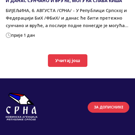
И ДАНАС СУНЧАНО И ВРУЋЕ, МОГУЋА СЛАБА КИША
БИЈЕЉИНА, 6. АВГУСТА /СРНА/ - У Републици Српској и
Федерацији БиХ /ФБиХ/ и данас ће бити претежно
сунчано и вруће, а послије подне понегдје је могућа...
прије 1 дан
Учитај још
ЗА ДОПИСНИКЕ