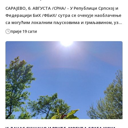
САРАЈЕВО, 6. АВГУСТА /СРНА/ - У Републици Српској и
Федерацији БиХ /ФБиХ/ сутра се очекује наоблачење
са могућим локалним пљусковима и грмљавином, уз...
прије 19 сати